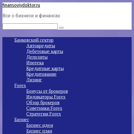
Перейти
finansoviydoktor.ru
к
Все о бизнесе и финансах
контенту
Поиск:
Банковский сектор
Автокредиты
Дебетовые карты
Депозиты
Ипотека
Кредитные карты
Кредитование
Лизинг
Forex
Бонусы от брокеров
Индикаторы Forex
Обзор брокеров
Советники Forex
Стратегии Forex
Бизнес
Бизнес идеи
Бизнес план