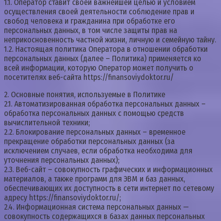
1.1. Оператор ставит своей важнейшей целью и условием
осуществления своей деятельности соблюдение прав и
свобод человека и гражданина при обработке его
персональных данных, в том числе защиты прав на
неприкосновенность частной жизни, личную и семейную тайну.
1.2. Настоящая политика Оператора в отношении обработки
персональных данных (далее – Политика) применяется ко
всей информации, которую Оператор может получить о
посетителях веб-сайта https://finansoviydoktor.ru/
2. Основные понятия, используемые в Политике
2.1. Автоматизированная обработка персональных данных –
обработка персональных данных с помощью средств
вычислительной техники;
2.2. Блокирование персональных данных – временное
прекращение обработки персональных данных (за
исключением случаев, если обработка необходима для
уточнения персональных данных);
2.3. Веб-сайт – совокупность графических и информационных
материалов, а также программ для ЭВМ и баз данных,
обеспечивающих их доступность в сети интернет по сетевому
адресу https://finansoviydoktor.ru/;
2.4. Информационная система персональных данных —
совокупность содержащихся в базах данных персональных