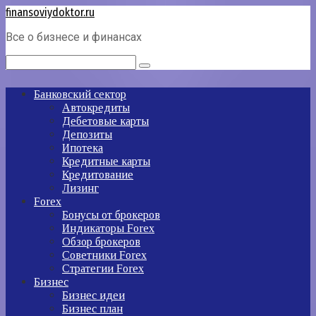
Перейти
finansoviydoktor.ru
к
Все о бизнесе и финансах
контенту
Поиск:
Банковский сектор
Автокредиты
Дебетовые карты
Депозиты
Ипотека
Кредитные карты
Кредитование
Лизинг
Forex
Бонусы от брокеров
Индикаторы Forex
Обзор брокеров
Советники Forex
Стратегии Forex
Бизнес
Бизнес идеи
Бизнес план