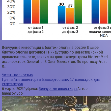
Венчурные инвестиции в биотехнологии в россии В мире
биотехнологии догоняют IT-индустрию по инвестиционной
привлекательности, заявил на днях эксперт трека BiotechMed
акселератора GenerationS Олег Мальсагов. По прогнозу Frost
&…
Читать полностью
Где найти инвестора в Башкортостане: 17 площадок для
стартаперов
6 марта, 2023
Рубрика:
Венчурные инвестиции
Автор:
finansoviydo