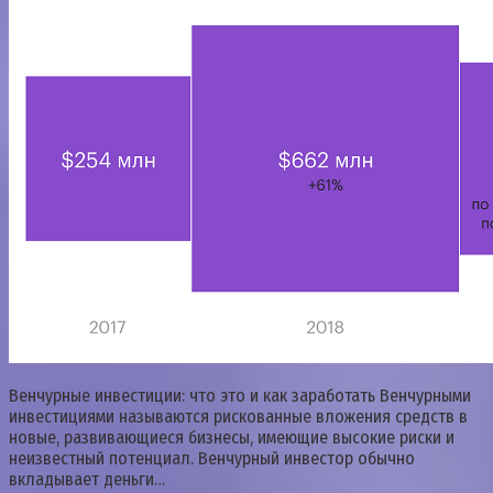
Венчурные инвестиции: что это и как заработать Венчурными
инвестициями называются рискованные вложения средств в
новые, развивающиеся бизнесы, имеющие высокие риски и
неизвестный потенциал. Венчурный инвестор обычно
вкладывает деньги…