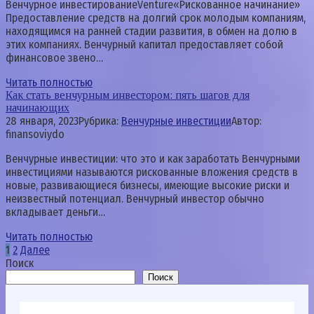
Венчурное инвестированиеVenture«Рискованное начинание»
Предоставление средств на долгий срок молодым компаниям,
находящимся на ранней стадии развития, в обмен на долю в
этих компаниях. Венчурный капитал предоставляет собой
финансовое звено…
Читать полностью
Как стать венчурным инвестором: пять шагов для
начинающих
28 января, 2023
Рубрика:
Венчурные инвестиции
Автор:
finansoviydo
Венчурные инвестиции: что это и как заработать Венчурными
инвестициями называются рискованные вложения средств в
новые, развивающиеся бизнесы, имеющие высокие риски и
неизвестный потенциал. Венчурный инвестор обычно
вкладывает деньги…
Читать полностью
Пагинация
1
2
Далее
записей
Поиск
Поиск