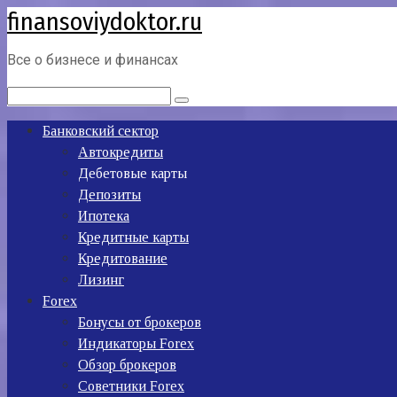
finansoviydoktor.ru
Перейти
к
контенту
Все о бизнесе и финансах
Поиск:
Банковский сектор
Автокредиты
Дебетовые карты
Депозиты
Ипотека
Кредитные карты
Кредитование
Лизинг
Forex
Бонусы от брокеров
Индикаторы Forex
Обзор брокеров
Советники Forex