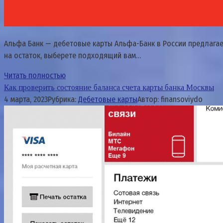
Альфа Банк — дебетовые карты Альфа-Банк в России предлагае
на остаток, выберете подходящий вам…
Читать полностью
Как проверить состояние баланса счета карты банка Москвы
4 марта, 2023
Рубрика:
Дебетовые карты
Автор:
finansoviydo