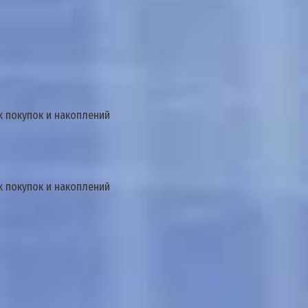
х покупок и накоплений
х покупок и накоплений