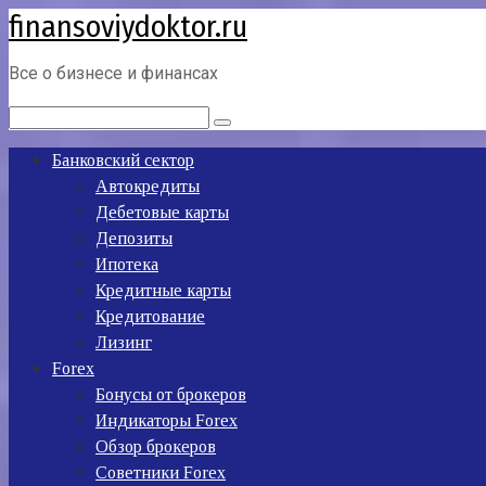
finansoviydoktor.ru
Перейти
к
контенту
Все о бизнесе и финансах
Поиск:
Банковский сектор
Автокредиты
Дебетовые карты
Депозиты
Ипотека
Кредитные карты
Кредитование
Лизинг
Forex
Бонусы от брокеров
Индикаторы Forex
Обзор брокеров
Советники Forex