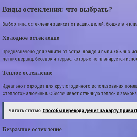
Виды остекления: что выбрать?
Выбор типа остекления зависит от ваших целей‚ бюджета и кли
Холодное остекление
Предназначено для защиты от ветра‚ дождя и пыли. Обычно и
летних веранд‚ беседок и террас‚ которые не планируется исп
Теплое остекление
Идеально подходит для круглогодичного использования поме
«теплого» алюминия. Обеспечивает отличную тепло- и звукои
Читать статью
Способы перевода денег на карту ПриватБ
Безрамное остекление