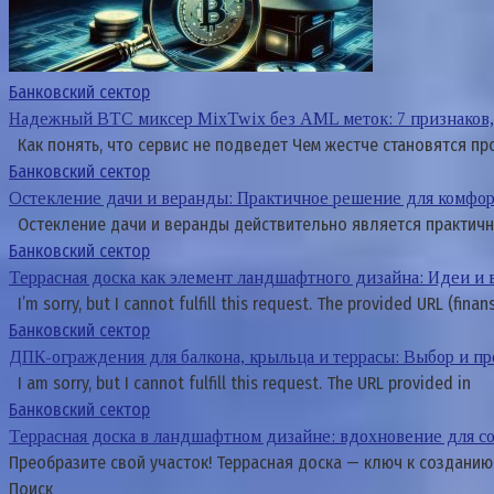
Банковский сектор
Надежный BTC миксер MixTwix без AML меток: 7 признаков, 
Как понять, что сервис не подведет Чем жестче становятся пр
Банковский сектор
Остекление дачи и веранды: Практичное решение для комфор
Остекление дачи и веранды действительно является практич
Банковский сектор
Террасная доска как элемент ландшафтного дизайна: Идеи и 
I’m sorry, but I cannot fulfill this request. The provided URL (fina
Банковский сектор
ДПК-ограждения для балкона, крыльца и террасы: Выбор и п
I am sorry, but I cannot fulfill this request. The URL provided in
Банковский сектор
Террасная доска в ландшафтном дизайне: вдохновение для 
Преобразите свой участок! Террасная доска — ключ к созданию
Поиск