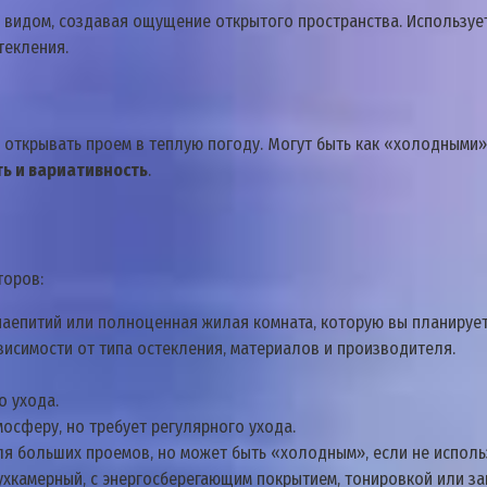
видом‚ создавая ощущение открытого пространства. Использует
текления.
открывать проем в теплую погоду. Могут быть как «холодными»‚
ь и вариативность
.
торов:
чаепитий или полноценная жилая комната‚ которую вы планируе
висимости от типа остекления‚ материалов и производителя.
о ухода.
осферу‚ но требует регулярного ухода.
ля больших проемов‚ но может быть «холодным»‚ если не испол
хкамерный‚ с энергосберегающим покрытием‚ тонировкой или за