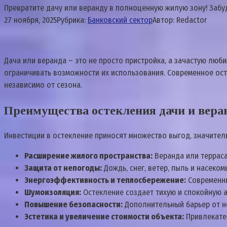
Превратите дачу или веранду в полноценную жилую зону! Забу
27 ноября, 2025
Рубрика:
Банковский сектор
Автор:
Redactor
Дача или веранда – это не просто пристройка‚ а зачастую люб
ограничивать возможности их использования. Современное ос
независимо от сезона.
Преимущества остекления дачи и вер
Инвестиции в остекление приносят множество выгод‚ значите
Расширение жилого пространства:
Веранда или терраса
Защита от непогоды:
Дождь‚ снег‚ ветер‚ пыль и насеко
Энергоэффективность и теплосбережение:
Современны
Шумоизоляция:
Остекление создает тихую и спокойную 
Повышение безопасности:
Дополнительный барьер от н
Эстетика и увеличение стоимости объекта:
Привлекате