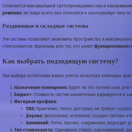
Отличается максимальной светопроницаемостью и панорамным 
решение
‚ но чаще всего оно относится к «холодному» типу ос
Раздвижные и складные системы
Эти системы позволяют экономить пространство и максимально 
стеклопакетов. Идеальны для тех‚ кто ценит
функциональност
Как выбрать подходящую систему?
При выборе остекления важно учесть несколько ключевых фак
Назначение помещения:
Будет ли это летняя зона для 
Бюджет:
Стоимость систем значительно варьируется в за
Материал профиля:
ПВХ:
Практично‚ тепло‚ доступно‚ не требует особог
Дерево:
Экологично‚ эстетично‚ создает уютную атм
Алюминий:
Легко‚ прочно‚ современно‚ подходит д
Тип стеклопакета:
Одинарное стекло‚ однокамерный‚ дву