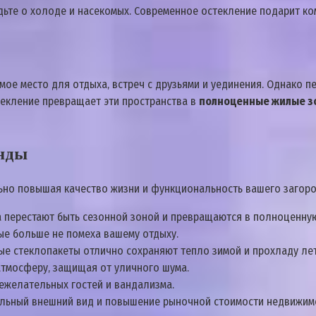
дьте о холоде и насекомых. Современное остекление подарит ко
имое место для отдыха‚ встреч с друзьями и уединения. Однако 
текление превращает эти пространства в
полноценные жилые з
анды
льно повышая качество жизни и функциональность вашего загор
 перестают быть сезонной зоной и превращаются в полноценную 
мые больше не помеха вашему отдыху.
е стеклопакеты отлично сохраняют тепло зимой и прохладу лет
атмосферу‚ защищая от уличного шума.
ежелательных гостей и вандализма.
льный внешний вид и повышение рыночной стоимости недвижим