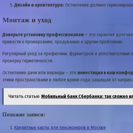
Дизайн и архитектура:
Остекление должно гармонироват
Монтаж и уход
Доверьте установку профессионалам
– это гарантия долгов
привести к промерзанию‚ продуванию и другим проблемам.
Регулярный уход за профилями‚ фурнитурой и уплотнителями об
проверку герметичности.
Остекление дачи или веранды – это
инвестиция в ваш комфор
этими пространствами в любое время года‚ защищая от каприз
Читать статью
Мобильный банк Сбербанка: так сложно ил
Похожие записи:
Кредитные карты для пенсионеров в Москве