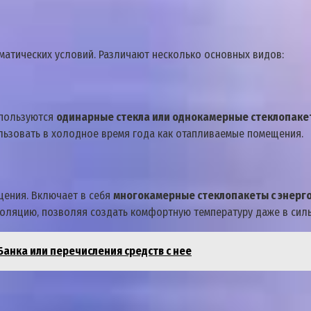
матических условий. Различают несколько основных видов:
спользуются
одинарные стекла или однокамерные стеклопаке
ользовать в холодное время года как отапливаемые помещения.
щения. Включает в себя
многокамерные стеклопакеты с энерг
золяцию‚ позволяя создать комфортную температуру даже в сил
анка или перечисления средств с нее