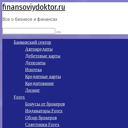
finansoviydoktor.ru
Перейти
к
контенту
Все о бизнесе и финансах
Поиск:
Банковский сектор
Автокредиты
Дебетовые карты
Депозиты
Ипотека
Кредитные карты
Кредитование
Лизинг
Forex
Бонусы от брокеров
Индикаторы Forex
Обзор брокеров
Советники Forex