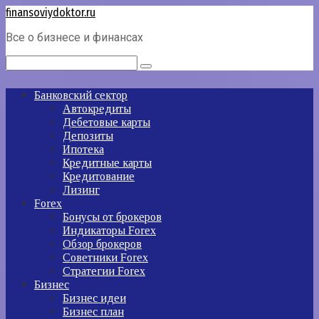
Перейти
finansoviydoktor.ru
к
Все о бизнесе и финансах
контенту
Поиск:
Банковский сектор
Автокредиты
Дебетовые карты
Депозиты
Ипотека
Кредитные карты
Кредитование
Лизинг
Forex
Бонусы от брокеров
Индикаторы Forex
Обзор брокеров
Советники Forex
Стратегии Forex
Бизнес
Бизнес идеи
Бизнес план