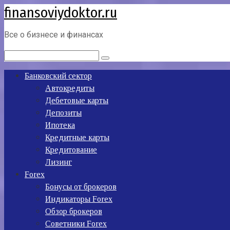
finansoviydoktor.ru
Перейти
к
контенту
Все о бизнесе и финансах
Поиск:
Банковский сектор
Автокредиты
Дебетовые карты
Депозиты
Ипотека
Кредитные карты
Кредитование
Лизинг
Forex
Бонусы от брокеров
Индикаторы Forex
Обзор брокеров
Советники Forex