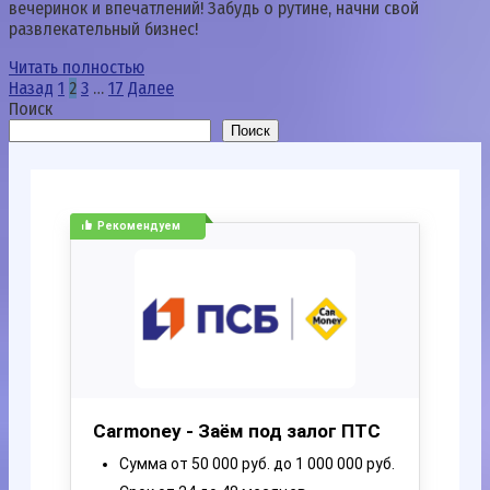
вечеринок и впечатлений! Забудь о рутине, начни свой
развлекательный бизнес!
Читать полностью
Пагинация
Назад
1
2
3
…
17
Далее
записей
Поиск
Поиск