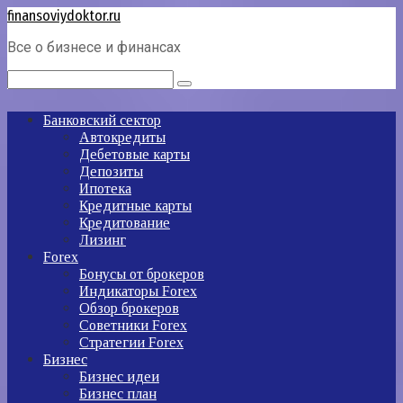
Перейти
finansoviydoktor.ru
к
Все о бизнесе и финансах
контенту
Поиск:
Банковский сектор
Автокредиты
Дебетовые карты
Депозиты
Ипотека
Кредитные карты
Кредитование
Лизинг
Forex
Бонусы от брокеров
Индикаторы Forex
Обзор брокеров
Советники Forex
Стратегии Forex
Бизнес
Бизнес идеи
Бизнес план