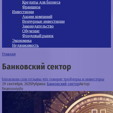
Кредиты для бизнеса
Франшиза
Инвестиции
Акции компаний
Венчурные инвестиции
Законодательство
Обучение
Фондовый рынок
Экономика
Недвижимость
Главная
Банковский сектор
bitearnone.com отзывы что говорят трейдеры и инвесторы
29 сентября, 2025
Рубрика:
Банковский сектор
Автор:
finansoviydo