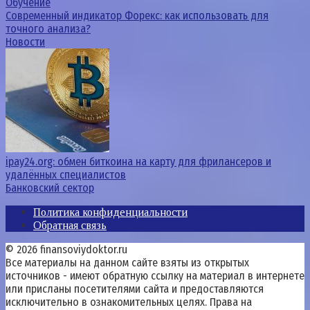
Обучение
Современный индикатор Форекс: как использовать для
точного анализа?
Новости
ipay24.org: обмен биткоина на карту для фрилансеров и
удалённых специалистов
Банковский сектор
Политика конфиденциальности
Обратная связь
© 2026 finansoviydoktor.ru
Все материалы на данном сайте взяты из открытых
источников - имеют обратную ссылку на материал в интернете
или присланы посетителями сайта и предоставляются
исключительно в ознакомительных целях. Права на