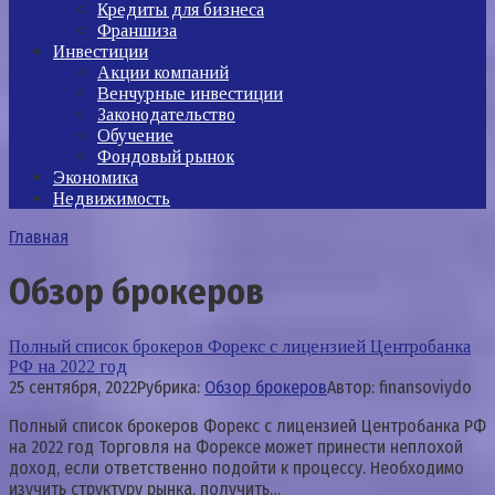
Кредиты для бизнеса
Франшиза
Инвестиции
Акции компаний
Венчурные инвестиции
Законодательство
Обучение
Фондовый рынок
Экономика
Недвижимость
Главная
Обзор брокеров
Полный список брокеров Форекс с лицензией Центробанка
РФ на 2022 год
25 сентября, 2022
Рубрика:
Обзор брокеров
Автор:
finansoviydo
Полный список брокеров Форекс с лицензией Центробанка РФ
на 2022 год Торговля на Форексе может принести неплохой
доход, если ответственно подойти к процессу. Необходимо
изучить структуру рынка, получить…