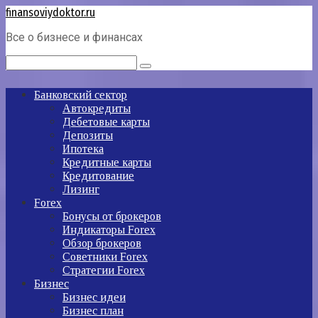
Перейти
finansoviydoktor.ru
к
Все о бизнесе и финансах
контенту
Поиск:
Банковский сектор
Автокредиты
Дебетовые карты
Депозиты
Ипотека
Кредитные карты
Кредитование
Лизинг
Forex
Бонусы от брокеров
Индикаторы Forex
Обзор брокеров
Советники Forex
Стратегии Forex
Бизнес
Бизнес идеи
Бизнес план