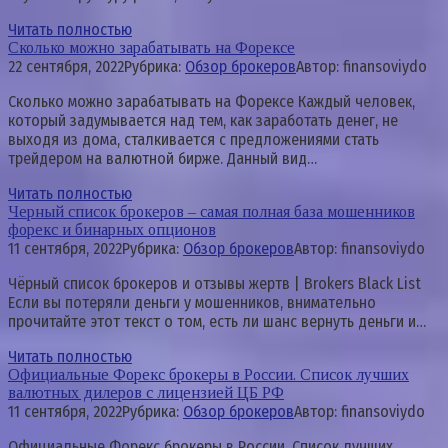
Читать полностью
Сколько можно зарабатывать на Форексе
22 сентября, 2022
Рубрика:
Обзор брокеров
Автор:
finansoviydo
Сколько можно зарабатывать на Форексе Каждый человек,
который задумывается над тем, как заработать денег, не
выходя из дома, сталкивается с предложениями стать
трейдером на валютной бирже. Данный вид…
Читать полностью
Черный список брокеров – самая полная база мошенников
форекс и бинарных опционов
11 сентября, 2022
Рубрика:
Обзор брокеров
Автор:
finansoviydo
Чёрный список брокеров и отзывы жертв | Brokers Black List
Если вы потеряли деньги у мошенников, внимательно
прочитайте этот текст о том, есть ли шанс вернуть деньги и…
Читать полностью
Официальные Форекс брокеры в России. Список лучших
валютных дилеров с лицензией ЦБ РФ
11 сентября, 2022
Рубрика:
Обзор брокеров
Автор:
finansoviydo
Официальные Форекс брокеры в России. Список лучших