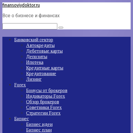
Перейти
finansoviydoktor.ru
к
Все о бизнесе и финансах
контенту
Поиск:
Банковский сектор
Автокредиты
Дебетовые карты
Депозиты
Ипотека
Кредитные карты
Кредитование
Лизинг
Forex
Бонусы от брокеров
Индикаторы Forex
Обзор брокеров
Советники Forex
Стратегии Forex
Бизнес
Бизнес идеи
Бизнес план