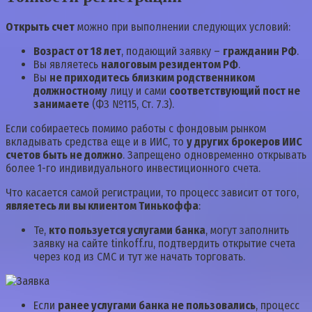
Открыть счет
можно при выполнении следующих условий:
Возраст от 18 лет
, подающий заявку –
гражданин РФ
.
Вы являетесь
налоговым резидентом РФ
.
Вы
не приходитесь близким родственником
должностному
лицу и сами
соответствующий пост не
занимаете
(ФЗ №115, Ст. 7.3).
Если собираетесь помимо работы с фондовым рынком
вкладывать средства еще и в ИИС, то
у других брокеров ИИС
счетов быть не должно
. Запрещено одновременно открывать
более 1-го индивидуального инвестиционного счета.
Что касается самой регистрации, то процесс зависит от того,
являетесь ли вы клиентом Тинькоффа
:
Те,
кто пользуется услугами банка
, могут заполнить
заявку на сайте tinkoff.ru, подтвердить открытие счета
через код из СМС и тут же начать торговать.
Если
ранее услугами банка не пользовались
, процесс