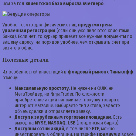
чем за год
клиентская база выросла вчетверо
.
Удобно то, что для физических лиц
предусмотрена
удаленная регистрация
(если они уже являются клиентами
банка). Если нет, то курьер привезет все нужные документы по
вашему адресу, на порядок удобнее, чем открывать счет при
визите в офис.
Полезные детали
Из особенностей инвестиций в
фондовый рынок с Тинькофф
отмечу:
Максимальную простоту
. Не нужен ни QUIK, ни
МетаТрейдер, ни NinjaTrader. По сложности
приобретение акций напоминает покупку товара в
интернет магазине. Выбираете тип актива, задаете
объем сделки и отправляете заявку.
Доступ к зарубежным торговым площадкам
. Есть
выход на
NYSE
,
NASDAQ
,
LSE
(лондонская биржа).
Доступны сотни акций
, в том числе
ETF
, можно
инвестировать в облигации. На тарифе
Премиум
и вовсе