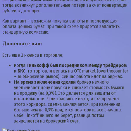
тогда возникнут дополнительные потери за счет конвертации
рублей в доллары.
Как вариант – возможна покупка валюты и последующая
оплата ценных бумаг. При такой схеме придется заплатить
стандартную комиссию.
Дополнительно
Есть еще 2 нюанса в торговле:
Когда
Тинькофф был посредником между трейдером
и БКС
, то торговля велась на ОТС market (overthecounter
– внебиржевой рынок). Сейчас работа идет на биржах.
На время заключения сделки
брокер немного
увеличивает цену покупки и снижает стоимость бумаги
на продажу (на 0,3%). Это делается для защиты от
волатильности. Если график не выходит за пределы
этого коридора, сделка заключается. При изменении
больше чем на 0,3% придется повторить все сначала.
Себе Tinkoff ничего не берет, разница потом
зачисляется на брокерский счет.