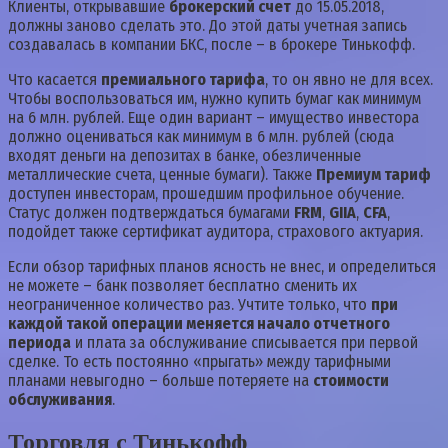
Клиенты, открывавшие
брокерский счет
до 15.05.2018,
должны заново сделать это. До этой даты учетная запись
создавалась в компании БКС, после – в брокере Тинькофф.
Что касается
премиального тарифа
, то он явно не для всех.
Чтобы воспользоваться им, нужно купить бумаг как минимум
на 6 млн. рублей. Еще один вариант – имущество инвестора
должно оцениваться как минимум в 6 млн. рублей (сюда
входят деньги на депозитах в банке, обезличенные
металлические счета, ценные бумаги). Также
Премиум тариф
доступен инвесторам, прошедшим профильное обучение.
Статус должен подтверждаться бумагами
FRM
,
GIIA
,
CFA
,
подойдет также сертификат аудитора, страхового актуария.
Если обзор тарифных планов ясность не внес, и определиться
не можете – банк позволяет бесплатно сменить их
неограниченное количество раз. Учтите только, что
при
каждой такой операции меняется начало отчетного
периода
и плата за обслуживание списывается при первой
сделке. То есть постоянно «прыгать» между тарифными
планами невыгодно – больше потеряете на
стоимости
обслуживания
.
Торговля с Тинькофф