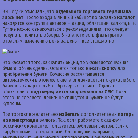
Выше уже отмечали, что
отдельного торгового терминала
здесь
нет
. После входа в личный кабинет во вкладке
Каталог
находятся все группы активов – акции, облигации, валюта, ETF.
Тут же можно ознакомиться с рекомендациями, что следует
покупать, почитать обзоры. В каталоге есть
фильтры
по
отраслям, изменению цены за день – все стандартно.
Что касается того, как купить акции, то указывается нужная
бумага, объем сделки. Остается только нажать кнопку для
приобретения бумаги. Комиссия рассчитывается
автоматически в этом же окне, а оплачивается покупка либо с
банковской карты, либо с брокерского счета. Сделка
обязательно
подтверждается вводом кода из СМС
. Пока
этого не сделаете, деньги не спишутся и бумаги не будут
куплены.
При торговле желательно
избегать
дополнительных
потерь
на конвертации
валюты. Так, если работаете с акциями
российских компаний, пользуйтесь рублевым счетом. Если с
зарубежными – долларовый. Для покупки, например,
американских бумаг можно использовать и рублевый счет, но