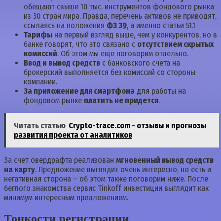
обещают свыше 10 тыс. инструментов фондового рынка
из 30 стран мира. Правда, перечень активов не приводят,
ссылаясь на положения
ФЗ 39
, а именно статьи 51.1
Тарифы
на первый взгляд выше, чем у конкурентов, но в
банке говорят, что это связано с
отсутствием скрытых
комиссий
. Об этом мы еще поговорим отдельно.
Ввод и вывод средств
с банковского счета на
брокерский выполняется без комиссий со стороны
компании.
За приложение для смартфона
для работы на
фондовом рынке
платить не придется
.
Читать статью
Crypto-trace.com - отзывы и прогнозы
развития проекта от аналитиков
За счет овердрафта реализован
мгновенный вывод средств
на карту
. Предложение выглядит очень интересно, но есть и
негативная сторона – об этом также поговорим ниже. После
беглого знакомства сервис Tinkoff инвестиции выглядит как
минимум интересным предложением.
Тонкости регистрации