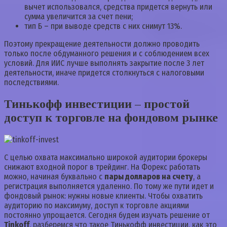
вычет использовался, средства придется вернуть или
сумма увеличится за счет пени;
тип Б – при выводе средств с них снимут 13%.
Поэтому прекращение деятельности должно проводить
только после обдуманного решения и с соблюдением всех
условий. Для ИИС лучше выполнять закрытие после 3 лет
деятельности, иначе придется столкнуться с налоговыми
последствиями.
Тинькофф инвестиции – простой
доступ к торговле на фондовом рынке
С целью охвата максимально широкой аудитории брокеры
снижают входной порог в трейдинг. На Форекс работать
можно, начиная буквально с
пары долларов на счету
, а
регистрация выполняется удаленно. По тому же пути идет и
фондовый рынок: нужны новые клиенты. Чтобы охватить
аудиторию по максимуму, доступ к торговле акциями
постоянно упрощается. Сегодня будем изучать решение от
Tinkoff
, разберемся что такое Тинькофф инвестиции, как это