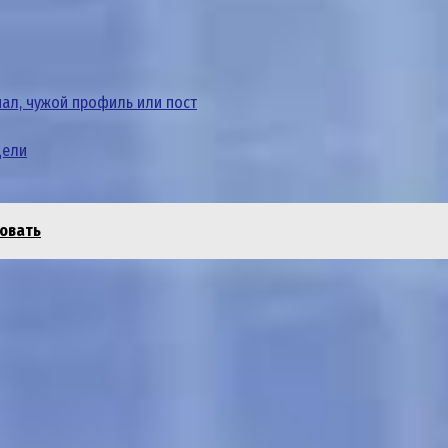
анал, чужой профиль или пост
цели
ровать