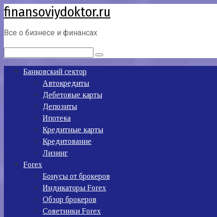
finansoviydoktor.ru
Перейти
к
контенту
Все о бизнесе и финансах
Поиск:
Банковский сектор
Автокредиты
Дебетовые карты
Депозиты
Ипотека
Кредитные карты
Кредитование
Лизинг
Forex
Бонусы от брокеров
Индикаторы Forex
Обзор брокеров
Советники Forex