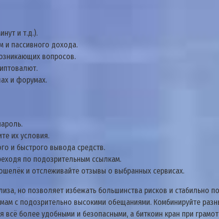
ут и т.д.).
 и пассивного дохода.
возникающих вопросов.
риптовалют.
ах и форумах.
пароль.
те их условия.
ого и быстрого вывода средств.
реходя по подозрительным ссылкам.
ошелёк и отслеживайте отзывы о выбранных сервисах.
лиза, но позволяет избежать большинства рисков и стабильно п
рмам с подозрительно высокими обещаниями. Комбинируйте разн
я всё более удобными и безопасными, а биткоин кран при грамо