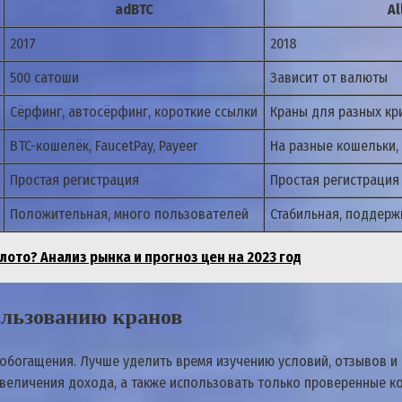
adBTC
Al
2017
2018
500 сатоши
Зависит от валюты
Сёрфинг, автосёрфинг, короткие ссылки
Краны для разных кр
BTC-кошелёк, FaucetPay, Payeer
На разные кошельки,
Простая регистрация
Простая регистрация
Положительная, много пользователей
Стабильная, поддерж
олото? Анализ рынка и прогноз цен на 2023 год
ользованию кранов
 обогащения. Лучше уделить время изучению условий, отзывов 
еличения дохода, а также использовать только проверенные ко