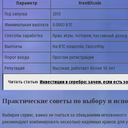
Параметр
FreeBitcoin
Год запуска
2013
Минимальная выплата
0.0003 BTC
Способы заработка
Кран, игры, лотереи, пассивный доход
Выплаты
На BTC-кошелёк, FaucetPay
Порог входа
Простая регистрация
Репутация
Высокая, работает более 10 лет
Читать статью
Инвестиции в серебро: зачем, если есть з
Практические советы по выбору и исп
Выбирая сервис, важно не гнаться за обещаниями мгновенного
рекомендуют комбинировать несколько надёжных кранов для ув