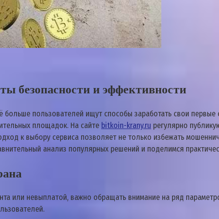
еты безопасности и эффективности
сё больше пользователей ищут способы заработать свои первые
нительных площадок. На сайте
bitkoin-krany.ru
регулярно публикую
ход к выбору сервиса позволяет не только избежать мошенничес
авнительный анализ популярных решений и поделимся практиче
рана
аунта или невыплатой, важно обращать внимание на ряд парамет
льзователей.