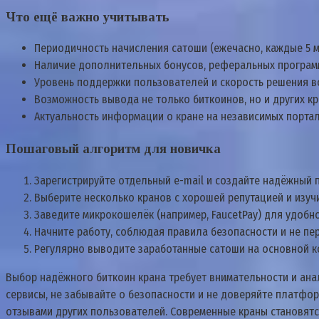
Что ещё важно учитывать
Периодичность начисления сатоши (ежечасно, каждые 5 мин
Наличие дополнительных бонусов, реферальных программ
Уровень поддержки пользователей и скорость решения 
Возможность вывода не только биткоинов, но и других к
Актуальность информации о кране на независимых портал
Пошаговый алгоритм для новичка
Зарегистрируйте отдельный e-mail и создайте надёжный 
Выберите несколько кранов с хорошей репутацией и изучи
Заведите микрокошелёк (например, FaucetPay) для удобн
Начните работу, соблюдая правила безопасности и не пе
Регулярно выводите заработанные сатоши на основной к
Выбор надёжного биткоин крана требует внимательности и ана
сервисы, не забывайте о безопасности и не доверяйте платфо
отзывами других пользователей. Современные краны становятс