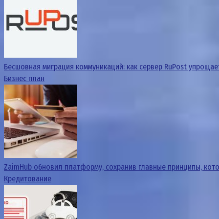
Бесшовная миграция коммуникаций: как сервер RuPost упрощае
Бизнес план
ZaimHub обновил платформу, сохранив главные принципы, кото
Кредитование