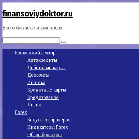
Перейти
finansoviydoktor.ru
к
контенту
Все о бизнесе и финансах
Поиск:
Банковский сектор
Автокредиты
Дебетовые карты
Депозиты
Ипотека
Кредитные карты
Кредитование
Лизинг
Forex
Бонусы от брокеров
Индикаторы Forex
Обзор брокеров