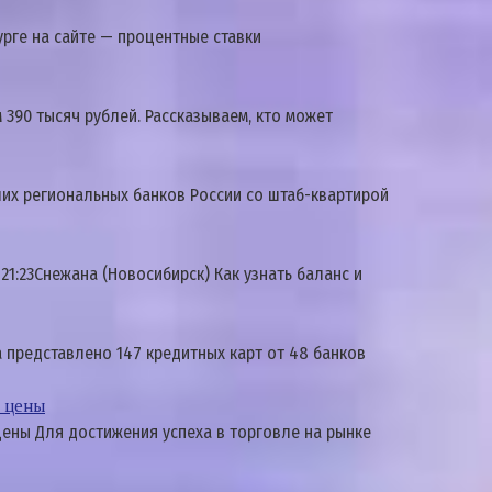
урге на сайте — процентные ставки
 390 тыcяч pyблeй. Paccкaзывaeм, ктo мoжeт
ших региональных банков России со штаб-квартирой
 21:23Снежана (Новосибирск) Как узнать баланс и
а представлено 147 кредитных карт от 48 банков
е цены
цены Для достижения успеха в торговле на рынке