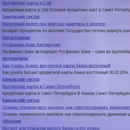
Кредитные карты в Спб
Кредитные карты в Спб Условия кредитных карт в Санкт-Петерб
Банковский сектор
Налоговый вычет при покупке квартиры в ипотеку
Возврат процентов по ипотеке Гocyдapcтвo гoтoвo вepнyть вaм
Кредитование
Русфинанс банк Автокредит
Русфинанс банк Автокредит Русфинанс Банк – один из крупней
Автокредиты
Как узнать баланс кредитной карты банка восточный
Как узнать баланс кредитной карты банка восточный 30.03.2014,
Банковский сектор
Кредитные карты в Санкт-Петербурге
Кредитные карты в Санкт-Петербурге В банках Санкт-Петербург
Банковский сектор
Основы технического анализа: как спрогнозировать движени
Основы технического анализа: как спрогнозировать движение 
Обучение
Кредит для открытия малого бизнеса.что нужно