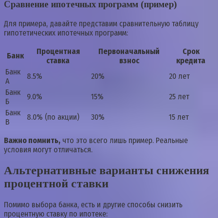
Сравнение ипотечных программ (пример)
Для примера, давайте представим сравнительную таблицу
гипотетических ипотечных программ:
Процентная
Первоначальный
Срок
Банк
ставка
взнос
кредита
Банк
8.5%
20%
20 лет
А
Банк
9.0%
15%
25 лет
Б
Банк
8.0% (по акции)
30%
15 лет
В
Важно помнить,
что это всего лишь пример. Реальные
условия могут отличаться.
Альтернативные варианты снижения
процентной ставки
Помимо выбора банка, есть и другие способы снизить
процентную ставку по ипотеке: