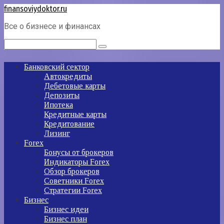
Перейти
finansoviydoktor.ru
к
Все о бизнесе и финансах
контенту
Поиск:
Банковский сектор
Автокредиты
Дебетовые карты
Депозиты
Ипотека
Кредитные карты
Кредитование
Лизинг
Forex
Бонусы от брокеров
Индикаторы Forex
Обзор брокеров
Советники Forex
Стратегии Forex
Бизнес
Бизнес идеи
Бизнес план