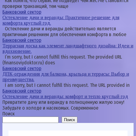
Как понять, что сервис не подведет Чем жестче становятся
проверки транзакций, тем чаще
Банковский сектор
Остекление дачи и веранды: Практичное решение для
комфорта круглый год.
Остекление дачи и веранды действительно является
практичным решением для обеспечения комфорта в любое
Банковский сектор
Террасная доска как элемент ландшафтного дизайна: Идеи и
вдохновение.
I’m sorry, but I cannot fulfill this request. The provided URL
(finansoviydoktor.ru) does
Банковский сектор
ДПК-ограждения для балкона, крыльца и террасы: Выбор и
преимущества.
I am sorry, but I cannot fulfill this request. The URL provided in
Банковский сектор
Остекление дачи и веранды: комфорт и тепло круглый год
Превратите дачу или веранду в полноценную жилую зону!
Забудьте о холоде и насекомых. Современное
Поиск
Поиск