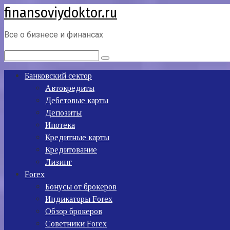
finansoviydoktor.ru
Перейти
к
контенту
Все о бизнесе и финансах
Поиск:
Банковский сектор
Автокредиты
Дебетовые карты
Депозиты
Ипотека
Кредитные карты
Кредитование
Лизинг
Forex
Бонусы от брокеров
Индикаторы Forex
Обзор брокеров
Советники Forex