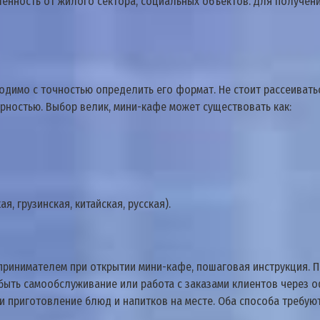
ленность от жилого сектора, социальных объектов. Для получен
ходимо с точностью определить его формат. Не стоит рассеиват
рностью. Выбор велик, мини-кафе может существовать как:
, грузинская, китайская, русская).
принимателем при открытии мини-кафе, пошаговая инструкция. 
ыть самообслуживание или работа с заказами клиентов через оф
ли приготовление блюд и напитков на месте. Оба способа требу