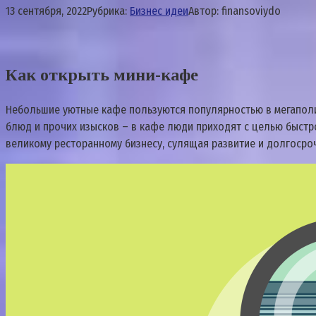
13 сентября, 2022
Рубрика:
Бизнес идеи
Автор:
finansoviydo
Как открыть мини-кафе
Небольшие уютные кафе пользуются популярностью в мегаполис
блюд и прочих изысков – в кафе люди приходят с целью быстр
великому ресторанному бизнесу, сулящая развитие и долгосроч