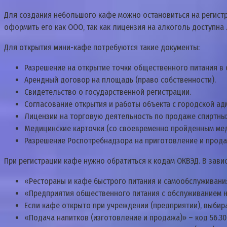
Для создания небольшого кафе можно остановиться на регистра
оформить его как ООО, так как лицензия на алкоголь доступна
Для открытия мини-кафе потребуются такие документы:
Разрешение на открытие точки общественного питания в
Арендный договор на площадь (право собственности).
Свидетельство о государственной регистрации.
Согласование открытия и работы объекта с городской ад
Лицензии на торговую деятельность по продаже спиртных
Медицинские карточки (со своевременно пройденным ме
Разрешение Роспотребнадзора на приготовление и прод
При регистрации кафе нужно обратиться к кодам ОКВЭД. В зав
«Рестораны и кафе быстрого питания и самообслуживания» 
«Предприятия общественного питания с обслуживанием на 
Если кафе открыто при учреждении (предприятии), выбирае
«Подача напитков (изготовление и продажа)» – код 56.30