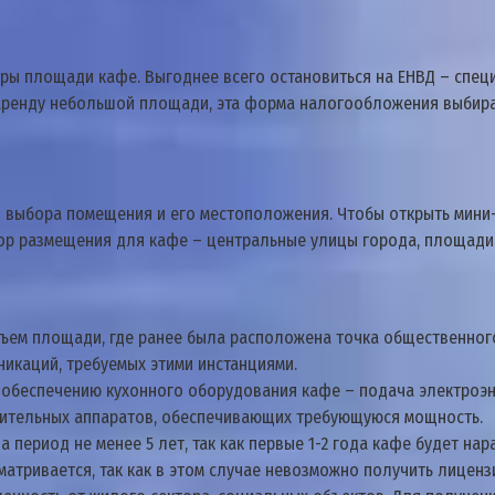
уры площади кафе. Выгоднее всего остановиться на ЕНВД – спе
 аренду небольшой площади, эта форма налогообложения выбир
го выбора помещения и его местоположения. Чтобы открыть мин
ор размещения для кафе – центральные улицы города, площади 
ем площади, где ранее была расположена точка общественного 
икаций, требуемых этими инстанциями.
 обеспечению кухонного оборудования кафе – подача электроэне
нительных аппаратов, обеспечивающих требующуюся мощность.
период не менее 5 лет, так как первые 1-2 года кафе будет на
матривается, так как в этом случае невозможно получить лицен