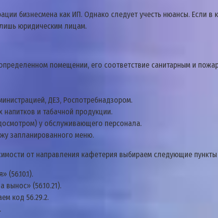
ции бизнесмена как ИП. Однако следует учесть нюансы. Если в 
 лишь юридическим лицам.
 определенном помещении, его соответствие санитарным и пожа
министрацией, ДЕЗ, Роспотребнадзором.
 напитков и табачной продукции.
досмотром) у обслуживающего персонала.
ажу запланированного меню.
исимости от направления кафетерия выбираем следующие пункты
(56.10.1).
вынос» (56.10.21).
м код 56.29.2.
.