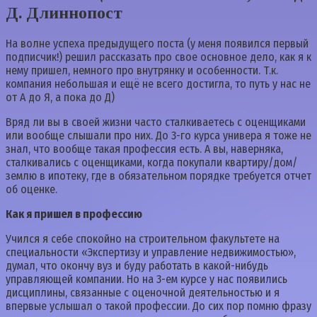
Д. Длиннопост⁠ ⁠
На волне успеха предыдущего поста (у меня появился первый
подписчик!) решил рассказать про свое основное дело, как я к
нему пришел, немного про внутрянку и особенности. Т.к.
компания небольшая и ещё не всего достигла, то путь у нас не
от А до Я, а пока до Д)
Вряд ли вы в своей жизни часто сталкиваетесь с оценщиками
или вообще слышали про них. До 3-го курса универа я тоже не
знал, что вообще такая профессия есть. А вы, наверняка,
сталкивались с оценщиками, когда покупали квартиру/дом/
землю в ипотеку, где в обязательном порядке требуется отчет
об оценке.
Как я пришел в профессию
Учился я себе спокойно на строительном факультете на
специальности «Экспертизу и управление недвижимостью»,
думал, что окончу вуз и буду работать в какой-нибудь
управляющей компании. Но на 3-ем курсе у нас появились
дисциплины, связанные с оценочной деятельностью и я
впервые услышал о такой профессии. До сих пор помню фразу