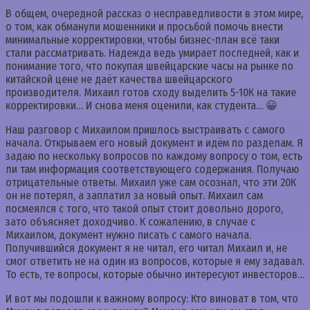
В общем, очередной рассказ о несправедливости в этом мире,
о том, как обманули мошенники и просьбой помочь внести
минимальные корректировки, чтобы бизнес-план всё таки
стали рассматривать. Надежда ведь умирает последней, как и
понимание того, что покупая швейцарские часы на рынке по
китайской цене не даёт качества швейцарского
производителя. Михаил готов сходу выделить 5-10К на такие
корректировки… И снова меня оценили, как студента… 😀
Наш разговор с Михаилом пришлось выстраивать с самого
начала. Открываем его новый документ и идём по разделам. Я
задаю по нескольку вопросов по каждому вопросу о том, есть
ли там информация соответствующего содержания. Получаю
отрицательные ответы. Михаил уже сам осознал, что эти 20К
он не потерял, а заплатил за новый опыт. Михаил сам
посмеялся с того, что такой опыт стоит довольно дорого,
зато объясняет доходчиво. К сожалению, в случае с
Михаилом, документ нужно писать с самого начала.
Получившийся документ я не читал, его читал Михаил и, не
смог ответить не на один из вопросов, которые я ему задавал.
То есть, те вопросы, которые обычно интересуют инвесторов…
И вот мы подошли к важному вопросу: Кто виноват в том, что