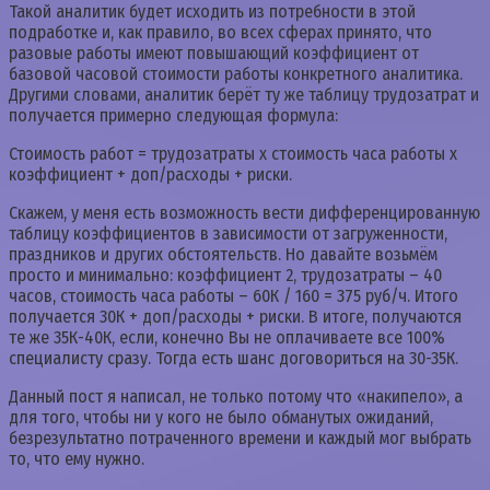
Такой аналитик будет исходить из потребности в этой
подработке и, как правило, во всех сферах принято, что
разовые работы имеют повышающий коэффициент от
базовой часовой стоимости работы конкретного аналитика.
Другими словами, аналитик берёт ту же таблицу трудозатрат и
получается примерно следующая формула:
Стоимость работ = трудозатраты х стоимость часа работы х
коэффициент + доп/расходы + риски.
Скажем, у меня есть возможность вести дифференцированную
таблицу коэффициентов в зависимости от загруженности,
праздников и других обстоятельств. Но давайте возьмём
просто и минимально: коэффициент 2, трудозатраты – 40
часов, стоимость часа работы – 60К / 160 = 375 руб/ч. Итого
получается 30К + доп/расходы + риски. В итоге, получаются
те же 35К-40К, если, конечно Вы не оплачиваете все 100%
специалисту сразу. Тогда есть шанс договориться на 30-35К.
Данный пост я написал, не только потому что «накипело», а
для того, чтобы ни у кого не было обманутых ожиданий,
безрезультатно потраченного времени и каждый мог выбрать
то, что ему нужно.