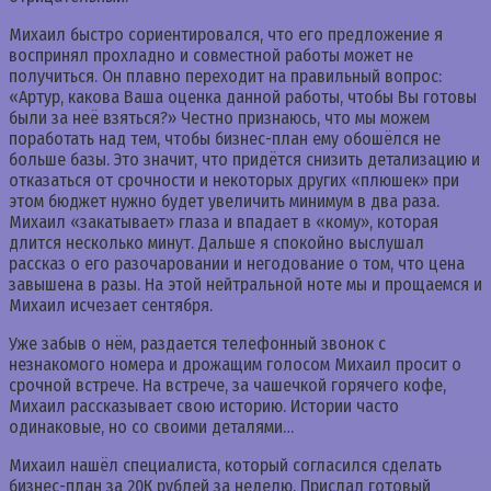
Михаил быстро сориентировался, что его предложение я
воспринял прохладно и совместной работы может не
получиться. Он плавно переходит на правильный вопрос:
«Артур, какова Ваша оценка данной работы, чтобы Вы готовы
были за неё взяться?» Честно признаюсь, что мы можем
поработать над тем, чтобы бизнес-план ему обошёлся не
больше базы. Это значит, что придётся снизить детализацию и
отказаться от срочности и некоторых других «плюшек» при
этом бюджет нужно будет увеличить минимум в два раза.
Михаил «закатывает» глаза и впадает в «кому», которая
длится несколько минут. Дальше я спокойно выслушал
рассказ о его разочаровании и негодование о том, что цена
завышена в разы. На этой нейтральной ноте мы и прощаемся и
Михаил исчезает сентября.
Уже забыв о нём, раздается телефонный звонок с
незнакомого номера и дрожащим голосом Михаил просит о
срочной встрече. На встрече, за чашечкой горячего кофе,
Михаил рассказывает свою историю. Истории часто
одинаковые, но со своими деталями…
Михаил нашёл специалиста, который согласился сделать
бизнес-план за 20К рублей за неделю. Прислал готовый