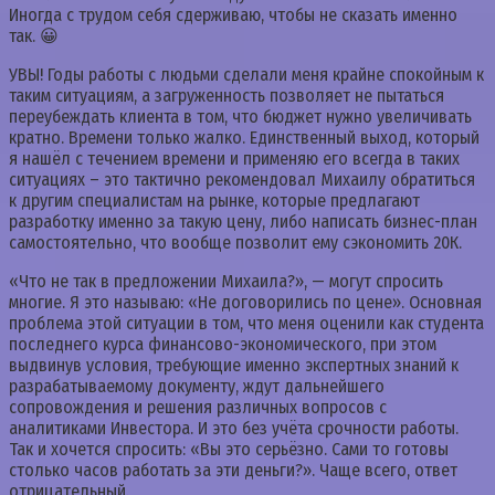
Иногда с трудом себя сдерживаю, чтобы не сказать именно
так. 😀
УВЫ! Годы работы с людьми сделали меня крайне спокойным к
таким ситуациям, а загруженность позволяет не пытаться
переубеждать клиента в том, что бюджет нужно увеличивать
кратно. Времени только жалко. Единственный выход, который
я нашёл с течением времени и применяю его всегда в таких
ситуациях – это тактично рекомендовал Михаилу обратиться
к другим специалистам на рынке, которые предлагают
разработку именно за такую цену, либо написать бизнес-план
самостоятельно, что вообще позволит ему сэкономить 20К.
«Что не так в предложении Михаила?», — могут спросить
многие. Я это называю: «Не договорились по цене». Основная
проблема этой ситуации в том, что меня оценили как студента
последнего курса финансово-экономического, при этом
выдвинув условия, требующие именно экспертных знаний к
разрабатываемому документу, ждут дальнейшего
сопровождения и решения различных вопросов с
аналитиками Инвестора. И это без учёта срочности работы.
Так и хочется спросить: «Вы это серьёзно. Сами то готовы
столько часов работать за эти деньги?». Чаще всего, ответ
отрицательный.