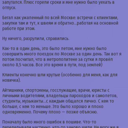
запутался. Плюс горели сроки и мне нужно было уехать в
отпуск.
Бегал как ужаленный по всей Москве: встречи с клиентами,
закупки там и тут, к швеям и обратно…работая на основной
работе при этом.
Ну ничего, разрулили, справились.
Как-то в один день, это было летом, мне нужно было
совершить много поездок по Москве за один день. Так вот я
потом посчитал, что в метрополитене за сутки я провёл
около 8,5 часов. Все это время в пути, под землей)
Клиенты конечно шли крутые (особенно для меня, как для
новичка).
Айтишники, спортсмены, госслужащие, врачи, юристы с
личными водителями, владельцы пароходов и самолетов,
студенты, музыканты…с каждым общался лично. С кем то
больше, с кем то меньше. Это было хорошо и плохо
одновременно. Почему плохо — позже объясню.
Поначалу было много ошибок в пошиве. Что-то
переделывали частично, что-то заново шили. Не могу же я