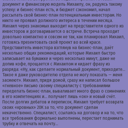
документ и финансовую модель Михаилу, он, радуясь такому
успеху: и бизнес-план есть, и бюджет сэкономил, начал
рассылать свой бизнес-план потенциальным инвесторам. Но
никто не проявил должного интереса в течении месяца.
Михаил через знакомых выходит на представителя одного из
инвесторов и договаривается о встрече. Встреча проходит
довольно компактно и совсем не так, как планировал Михаил,
готовясь презентовать свой проект во всей красе.
Представитель инвестора взглянув на бизнес-план, даёт
несколько общих рекомендаций, которые Михаил быстро
записывает на бумажке и через несколько минут, даже не
допив кофе, прощается с Михаилом и кидает фразу из
разряда: «Ну, как сделаете нормальный документ, приходите…
Такое я даже руководителю отдела не могу показать — меня
засмеют». Михаил, придя домой, сразу же написал большое
«гневное» письмо своему специалисту с требованиями
переделать бизнес-план, вываливает много фраз о сомнениях
в его компетенциях и… получает лишь «ок» и новый счёт.
После долгих дебатов и переписок, Михаил требует возврата
своих «кровных» 20К за то, что документ сделан
некачественно. Специалист, ссылаясь на договор и на то, что
все требования формально выполнены, перестает поднимать
трубку и отвечать на почту…