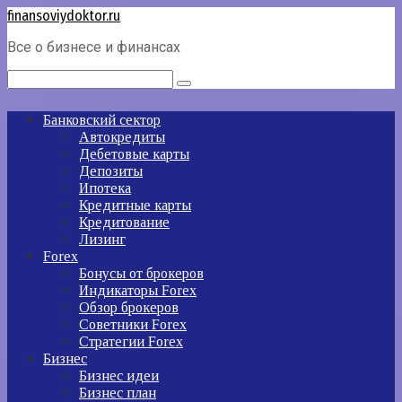
Перейти
finansoviydoktor.ru
к
Все о бизнесе и финансах
контенту
Поиск:
Банковский сектор
Автокредиты
Дебетовые карты
Депозиты
Ипотека
Кредитные карты
Кредитование
Лизинг
Forex
Бонусы от брокеров
Индикаторы Forex
Обзор брокеров
Советники Forex
Стратегии Forex
Бизнес
Бизнес идеи
Бизнес план