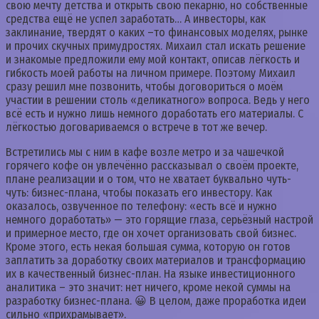
свою мечту детства и открыть свою пекарню, но собственные
средства ещё не успел заработать… А инвесторы, как
заклинание, твердят о каких –то финансовых моделях, рынке
и прочих скучных примудростях. Михаил стал искать решение
и знакомые предложили ему мой контакт, описав лёгкость и
гибкость моей работы на личном примере. Поэтому Михаил
сразу решил мне позвонить, чтобы договориться о моём
участии в решении столь «деликатного» вопроса. Ведь у него
всё есть и нужно лишь немного доработать его материалы. С
лёгкостью договариваемся о встрече в тот же вечер.
Встретились мы с ним в кафе возле метро и за чашечкой
горячего кофе он увлечённо рассказывал о своём проекте,
плане реализации и о том, что не хватает буквально чуть-
чуть: бизнес-плана, чтобы показать его инвестору. Как
оказалось, озвученное по телефону: «есть всё и нужно
немного доработать» — это горящие глаза, серьёзный настрой
и примерное место, где он хочет организовать свой бизнес.
Кроме этого, есть некая большая сумма, которую он готов
заплатить за доработку своих материалов и трансформацию
их в качественный бизнес-план. На языке инвестиционного
аналитика – это значит: нет ничего, кроме некой суммы на
разработку бизнес-плана. 😀 В целом, даже проработка идеи
сильно «прихрамывает».