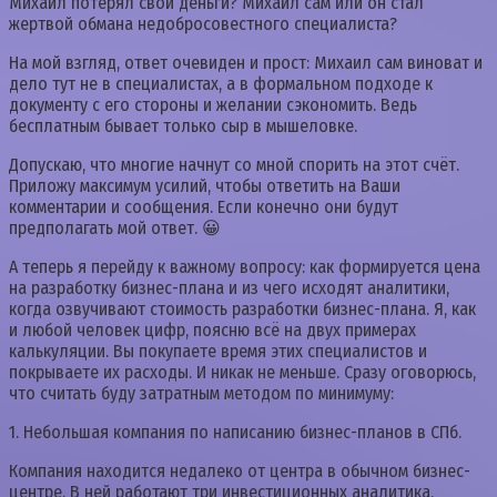
Михаил потерял свои деньги? Михаил сам или он стал
жертвой обмана недобросовестного специалиста?
На мой взгляд, ответ очевиден и прост: Михаил сам виноват и
дело тут не в специалистах, а в формальном подходе к
документу с его стороны и желании сэкономить. Ведь
бесплатным бывает только сыр в мышеловке.
Допускаю, что многие начнут со мной спорить на этот счёт.
Приложу максимум усилий, чтобы ответить на Ваши
комментарии и сообщения. Если конечно они будут
предполагать мой ответ. 😀
А теперь я перейду к важному вопросу: как формируется цена
на разработку бизнес-плана и из чего исходят аналитики,
когда озвучивают стоимость разработки бизнес-плана. Я, как
и любой человек цифр, поясню всё на двух примерах
калькуляции. Вы покупаете время этих специалистов и
покрываете их расходы. И никак не меньше. Сразу оговорюсь,
что считать буду затратным методом по минимуму:
1. Небольшая компания по написанию бизнес-планов в СПб.
Компания находится недалеко от центра в обычном бизнес-
центре. В ней работают три инвестиционных аналитика,