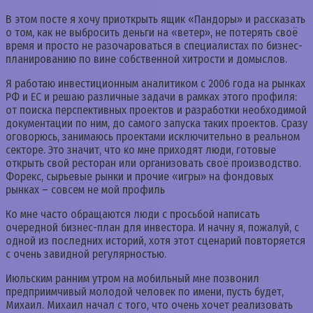
В этом посте я хочу приоткрыть ящик «Пандоры» и рассказать
о том, как не выбросить деньги на «ветер», не потерять своё
время и просто не разочароваться в специалистах по бизнес-
планированию по вине собственной хитрости и домыслов.
Я работаю инвестиционным аналитиком с 2006 года на рынках
РФ и ЕС и решаю различные задачи в рамках этого профиля:
от поиска перспективных проектов и разработки необходимой
документации по ним, до самого запуска таких проектов. Сразу
оговорюсь, занимаюсь проектами исключительно в реальном
секторе. Это значит, что ко мне приходят люди, готовые
открыть свой ресторан или организовать своё производство.
Форекс, сырьевые рынки и прочие «игры» на фондовых
рынках – совсем не мой профиль
Ко мне часто обращаются люди с просьбой написать
очередной бизнес-план для инвестора. И начну я, пожалуй, с
одной из последних историй, хотя этот сценарий повторяется
с очень завидной регулярностью.
Июльским ранним утром на мобильный мне позвонил
предприимчивый молодой человек по имени, пусть будет,
Михаил. Михаил начал с того, что очень хочет реализовать