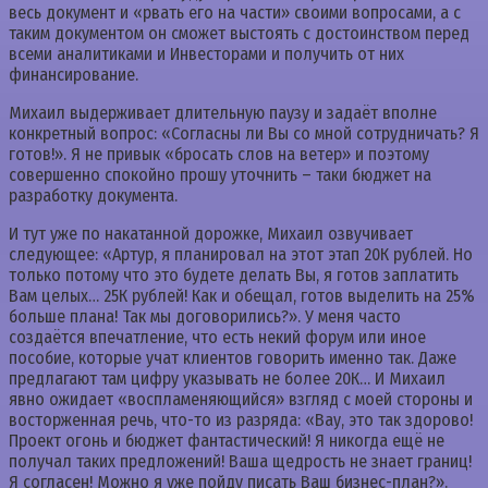
весь документ и «рвать его на части» своими вопросами, а с
таким документом он сможет выстоять с достоинством перед
всеми аналитиками и Инвесторами и получить от них
финансирование.
Михаил выдерживает длительную паузу и задаёт вполне
конкретный вопрос: «Согласны ли Вы со мной сотрудничать? Я
готов!». Я не привык «бросать слов на ветер» и поэтому
совершенно спокойно прошу уточнить – таки бюджет на
разработку документа.
И тут уже по накатанной дорожке, Михаил озвучивает
следующее: «Артур, я планировал на этот этап 20К рублей. Но
только потому что это будете делать Вы, я готов заплатить
Вам целых… 25К рублей! Как и обещал, готов выделить на 25%
больше плана! Так мы договорились?». У меня часто
создаётся впечатление, что есть некий форум или иное
пособие, которые учат клиентов говорить именно так. Даже
предлагают там цифру указывать не более 20К… И Михаил
явно ожидает «воспламеняющийся» взгляд с моей стороны и
восторженная речь, что-то из разряда: «Вау, это так здорово!
Проект огонь и бюджет фантастический! Я никогда ещё не
получал таких предложений! Ваша щедрость не знает границ!
Я согласен! Можно я уже пойду писать Ваш бизнес-план?».