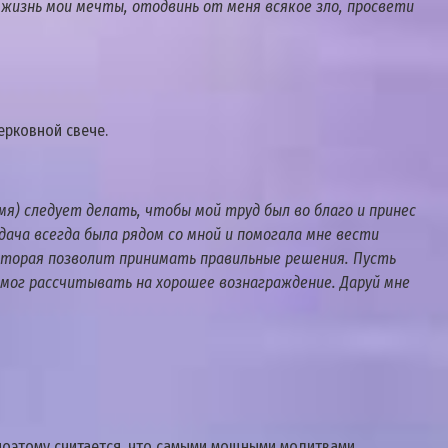
жизнь мои мечты, отодвинь от меня всякое зло, просвети
ерковной свече.
мя) следует делать, чтобы мой труд был во благо и принес
дача всегда была рядом со мной и помогала мне вести
которая позволит принимать правильные решения. Пусть
 мог рассчитывать на хорошее вознаграждение. Даруй мне
 поэтому считается, что самыми мощными молитвами,