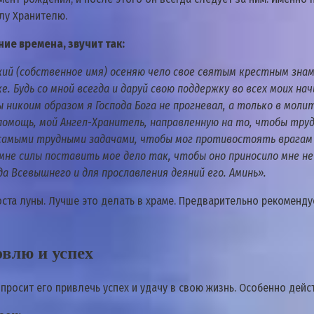
лу Хранителю.
ние времена, звучит так:
Божий (собственное имя) осеняю чело свое святым крестным зна
е. Будь со мной всегда и даруй свою поддержку во всех моих н
 никоим образом я Господа Бога не прогневал, а только в моли
омощь, мой Ангел-Хранитель, направленную на то, чтобы трудил
 самыми трудными задачами, чтобы мог противостоять врагам и
 мне силы поставить мое дело так, чтобы оно приносило мне не
да Всевышнего и для прославления деяний его. Аминь».
та луны. Лучше это делать в храме. Предварительно рекомендует
влю и успех
 просит его привлечь успех и удачу в свою жизнь. Особенно дей