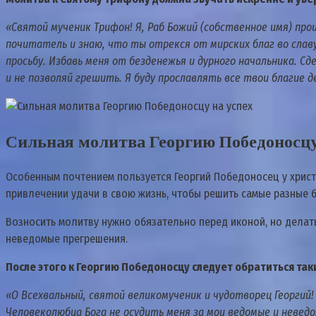
«Святой мученик Трифон! Я, Раб Божий (собственное имя) пр
почитатель и знаю, что ты отрекся от мирских благ во славу
просьбу. Избавь меня от безденежья и дурного начальника. С
и не позволяй грешить. Я буду прославлять все твои благие д
Сильная молитва Георгию Победоносцу
Особенным почтением пользуется Георгий Победоносец у христ
привлечении удачи в свою жизнь, чтобы решить самые разные 
Возносить молитву нужно обязательно перед иконой, но делать
неведомые прегрешения.
После этого к Георгию Победоносцу следует обратиться та
«О Всехвальный, святой великомученик и чудотворец Георгий!
Человеколюбца Бога не осудить меня за мои ведомые и неведо