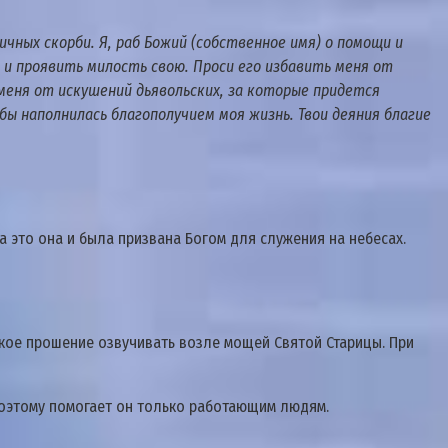
чных скорби. Я, раб Божий (собственное имя) о помощи и
и проявить милость свою. Проси его избавить меня от
 меня от искушений дьявольских, за которые придется
бы наполнилась благополучием моя жизнь. Твои деяния благие
 это она и была призвана Богом для служения на небесах.
такое прошение озвучивать возле мощей Святой Старицы. При
поэтому помогает он только работающим людям.