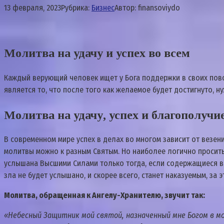
13 февраля, 2023
Рубрика:
Бизнес
Автор:
finansoviydo
Молитва на удачу и успех во всем
Каждый верующий человек ищет у Бога поддержки в своих повс
является то, что после того как желаемое будет достигнуто, 
Молитва на удачу, успех и благополучие
В современном мире успех в делах во многом зависит от везен
молитвы можно к разным Святым. Но наиболее логично просить
услышана Высшими Силами только тогда, если содержащиеся в 
зла не будет услышано, и скорее всего, станет наказуемым, з
Молитва, обращенная к Ангелу-Хранителю, звучит так:
«Небесный Защитник мой святой, назначенный мне Богом в мо