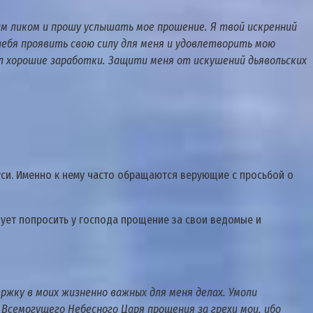
им ликом и прошу услышать мое прошение. Я твой искренний
 тебя проявить свою силу для меня и удовлетворить мою
ил хорошие заработки. Защити меня от искушений дьявольских
уси. Именно к нему часто обращаются верующие с просьбой о
дует попросить у господа прощение за свои ведомые и
ржку в моих жизненно важных для меня делах. Умоли
 Всемогущего Небесного Царя прощения за грехи мои, ибо