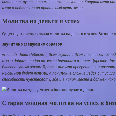
начинании, пусть дела мои сложатся удачно. Защити меня от
меня и подтолкни на правильный путь. Аминь!»
Молитва на деньги и успех
Существует очень сильная молитва на деньги и успех. Возноси
Звучит оно следующим образом:
«Господь Отец Небесный, Всемогущий и Всемилостивый Господь
много добрых плодов на земле бренном и в Твоем Царстве. Так
благополучную жизнь. Прости мне мои прегрешения и позвол
мысли мои будут ясными, а понимание сложившейся ситуации 
способности чувствовать, где и в каком месте я должен нах
Старая мощная молитва на успех в биз
Ангел Хранитель каждому человеку назначается Господом в мом