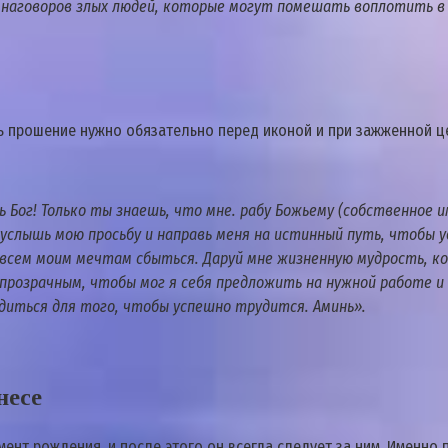
 наговоров злых людей, которые могут помешать воплотить в 
ть прошение нужно обязательно перед иконой и при зажженной ц
 Бог! Только ты знаешь, что мне. рабу Божьему (собственное и
 услышь мою просьбу и направь меня на истинный путь, чтобы у
ь всем моим мечтам сбыться. Даруй мне жизненную мудрость, 
прозрачным, чтобы мог я себя предложить на нужной работе и
одиться для того, чтобы успешно трудится. Аминь».
несе
ент рождения, и после этого он всегда следует за ним. Именно