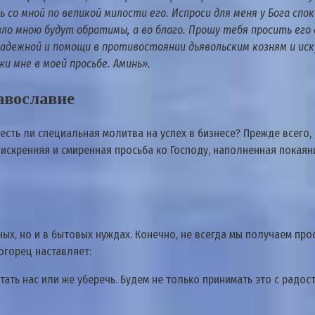
ь со мной по великой милости его. Испроси для меня у Бога спо
о зло мною будут обратимы, а во благо. Прошу тебя просить ег
дежной и помощи в противостоянии дьявольским козням и иск
и мне в моей просьбе. Аминь».
равославие
есть ли специальная молитва на успех в бизнесе? Прежде всего
искренняя и смиренная просьба ко Господу, наполненная покаян
ых, но и в бытовых нуждах. Конечно, не всегда мы получаем пр
огорец наставляет:
ытать нас или же уберечь. Будем не только принимать это с радос