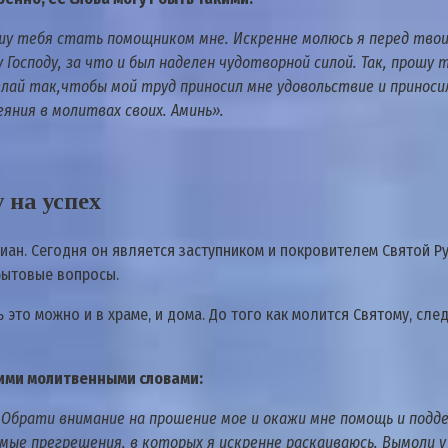
ошу тебя стать помощником мне. Искренне молюсь я перед тво
 Господу, за что и был наделен чудотворной силой. Так, прошу
делай так,чтобы мой труд приносил мне удовольствие и принос
еяния в молитвах своих. Аминь».
 на успех
иан. Сегодня он является заступником и покровителем Святой Р
бытовые вопросы.
 это можно и в храме, и дома. До того как молится Святому, сле
кими молитвенными словами:
 Обрати внимание на прошение мое и окажи мне помощь и подде
мые прегрешения, в которых я искренне раскаиваюсь. Вымоли у