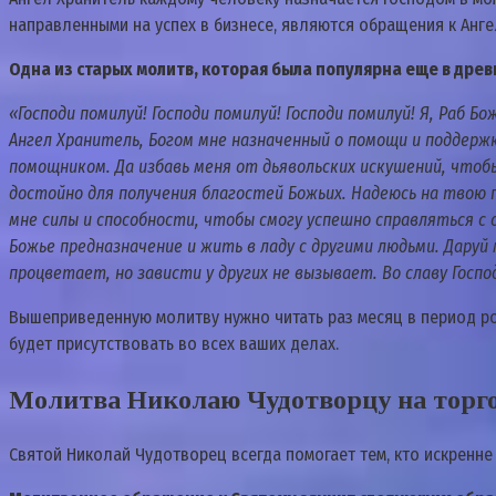
направленными на успех в бизнесе, являются обращения к Анге
Одна из старых молитв, которая была популярна еще в древ
«Господи помилуй! Господи помилуй! Господи помилуй! Я, Раб 
Ангел Хранитель, Богом мне назначенный о помощи и поддержк
помощником. Да избавь меня от дьявольских искушений, чтобы
достойно для получения благостей Божьих. Надеюсь на твою п
мне силы и способности, чтобы смогу успешно справляться с
Божье предназначение и жить в ладу с другими людьми. Даруй
процветает, но зависти у других не вызывает. Во славу Госпо
Вышеприведенную молитву нужно читать раз месяц в период рос
будет присутствовать во всех ваших делах.
Молитва Николаю Чудотворцу на торго
Святой Николай Чудотворец всегда помогает тем, кто искренне