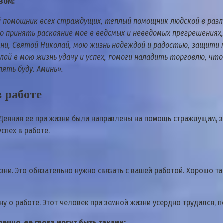
зом:
й помощник всех страждущих, теплый помощник людской в разли
принять раскаяние мое в ведомых и неведомых прегрешениях, 
олни, Святой Николай, мою жизнь надеждой и радостью, защити
ай в мою жизнь удачу и успех, помоги наладить торговлю, что
лять буду. Аминь».
 работе
Деяния ее при жизни были направлены на помощь страждущим, за
спех в работе.
жизни. Это обязательно нужно связать с вашей работой. Хорошо 
 о работе. Этот человек при земной жизни усердно трудился, 
енно, ее слова могут быть такими: