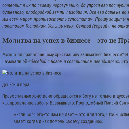
сотворил я их по своему неразумению, да упроси его поступит
душевного, плодородной земли и изобилия. Все его дары не в
мы всем миром противостоять супостатам. Прошу защиты на
престолом Господним. Услышь меня, Святой Георгий и не откаж
Молитва на успех в бизнесе – это не П
Можно ли православному христианину заниматься бизнесом? И 
называли её
«беседой с Богом и созерцанием невидимого».
Это 
Деньги и вера
Православные христиане обращаются к Богу не только в духовн
как проявление заботы Всевышнего. Преподобный Паисий Свят
«Если Бог чего-то нам не дает – это для того, чтобы исп
знает, когда и как помочь Своему созданию».