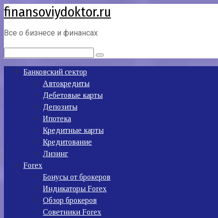
finansoviydoktor.ru
Перейти
к
контенту
Все о бизнесе и финансах
Поиск:
Банковский сектор
Автокредиты
Дебетовые карты
Депозиты
Ипотека
Кредитные карты
Кредитование
Лизинг
Forex
Бонусы от брокеров
Индикаторы Forex
Обзор брокеров
Советники Forex