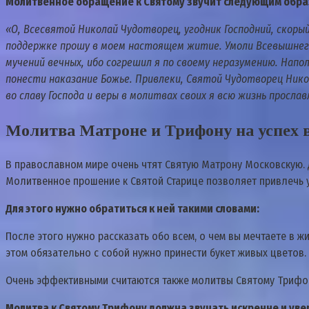
Молитвенное обращение к Святому звучит следующим обра
«О, Всесвятой Николай Чудотворец, угодник Господний, скоры
поддержке прошу в моем настоящем житие. Умоли Всевышнего 
мучений вечных, ибо согрешил я по своему неразумению. Нап
понести наказание Божье. Привлеки, Святой Чудотворец Никол
во славу Господа и веры в молитвах своих я всю жизнь прослав
Молитва Матроне и Трифону на успех в
В православном мире очень чтят Святую Матрону Московскую. 
Молитвенное прошение к Святой Старице позволяет привлечь у
Для этого нужно обратиться к ней такими словами:
После этого нужно рассказать обо всем, о чем вы мечтаете в 
этом обязательно с собой нужно принести букет живых цветов.
Очень эффективными считаются также молитвы Святому Трифону
Молитва к Святому Трифону должна звучать искренне и увер