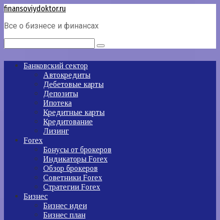
Перейти
finansoviydoktor.ru
к
Все о бизнесе и финансах
контенту
Поиск:
Банковский сектор
Автокредиты
Дебетовые карты
Депозиты
Ипотека
Кредитные карты
Кредитование
Лизинг
Forex
Бонусы от брокеров
Индикаторы Forex
Обзор брокеров
Советники Forex
Стратегии Forex
Бизнес
Бизнес идеи
Бизнес план