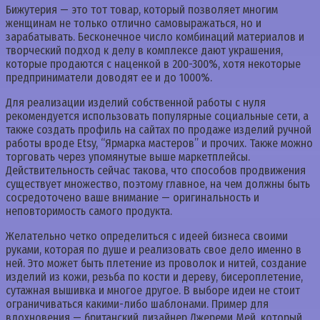
Бижутерия — это тот товар, который позволяет многим
женщинам не только отлично самовыражаться, но и
зарабатывать. Бесконечное число комбинаций материалов и
творческий подход к делу в комплексе дают украшения,
которые продаются с наценкой в 200-300%, хотя некоторые
предприниматели доводят ее и до 1000%.
Для реализации изделий собственной работы с нуля
рекомендуется использовать популярные социальные сети, а
также создать профиль на сайтах по продаже изделий ручной
работы вроде Etsy, “Ярмарка мастеров” и прочих. Также можно
торговать через упомянутые выше маркетплейсы.
Действительность сейчас такова, что способов продвижения
существует множество, поэтому главное, на чем должны быть
сосредоточено ваше внимание — оригинальность и
неповторимость самого продукта.
Желательно четко определиться с идеей бизнеса своими
руками, которая по душе и реализовать свое дело именно в
ней. Это может быть плетение из проволок и нитей, создание
изделий из кожи, резьба по кости и дереву, бисероплетение,
сутажная вышивка и многое другое. В выборе идеи не стоит
ограничиваться какими-либо шаблонами. Пример для
вдохновения — британский дизайнер Джереми Мей, который