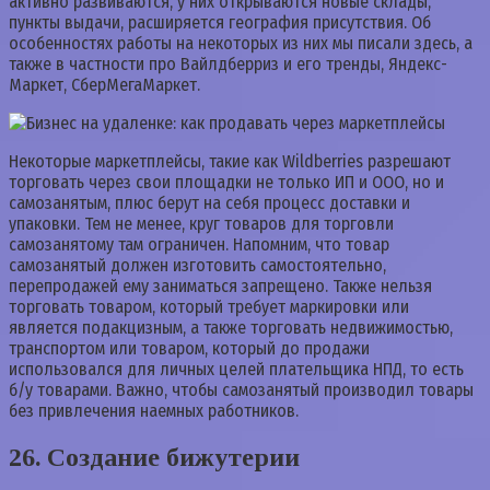
активно развиваются, у них открываются новые склады,
пункты выдачи, расширяется география присутствия. Об
особенностях работы на некоторых из них мы писали здесь, а
также в частности про Вайлдберриз и его тренды, Яндекс-
Маркет, СберМегаМаркет.
Некоторые маркетплейсы, такие как Wildberries разрешают
торговать через свои площадки не только ИП и ООО, но и
самозанятым, плюс берут на себя процесс доставки и
упаковки. Тем не менее, круг товаров для торговли
самозанятому там ограничен. Напомним, что товар
самозанятый должен изготовить самостоятельно,
перепродажей ему заниматься запрещено. Также нельзя
торговать товаром, который требует маркировки или
является подакцизным, а также торговать недвижимостью,
транспортом или товаром, который до продажи
использовался для личных целей плательщика НПД, то есть
б/у товарами. Важно, чтобы самозанятый производил товары
без привлечения наемных работников.
26. Создание бижутерии