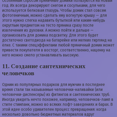
Особенным спросом пряничные домики пользуются на Новый
год. Их всегда декорируют снегом и сосульками, для чего
используется белковая глазурь. Чтобы домик стал совсем
фотогеничным, можно сделать ему вогнутую крышу — для
этого нужно слегка надавить бутылкой или каким-нибудь
округлым предметом на тесто пряника сразу после
извлечения из духовки. А можно пойти и дальше —
организовать для домика подсветку. Для этого будет
достаточно светодиода на батарейке или мелких гирлянд на
ёлке. С такими спецэффектами любой пряничный домик может
привести покупателя в восторг, соответственно, наценку на
него можно смело устанавливать высокую.
11. Создание сантехнических
человечков
Одним из популярных подарков для мужчин в последнее
время стали так называемые человечки-наливайки (или
человечки-диспенсеры) из фитингов и сантехнических труб.
Иногда увидеть нечто похожее, например, человечков-ламп в
стиле стимпанк, можно во всяких лофт-заведениях и барах. В
этой идее особо удивителен процесс превращения: когда
несколько довольно бюджетных материалов вдруг