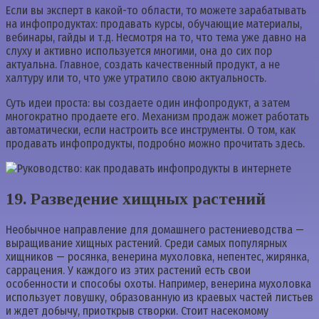
Если вы эксперт в какой-то области, то можете зарабатывать
на инфопродуктах: продавать курсы, обучающие материалы,
вебинары, гайды и т.д. Несмотря на то, что тема уже давно на
слуху и активно используется многими, она до сих пор
актуальна. Главное, создать качественный продукт, а не
халтуру или то, что уже утратило свою актуальность.
Суть идеи проста: вы создаете один инфопродукт, а затем
многократно продаете его. Механизм продаж может работать
автоматически, если настроить все инструменты. О том, как
продавать инфопродукты, подробно можно прочитать здесь.
19. Разведение хищных растений
Необычное направление для домашнего растениеводства —
выращивание хищных растений. Среди самых популярных
хищников — росянка, венерина мухоловка, непентес, жирянка,
саррацения. У каждого из этих растений есть свои
особенности и способы охоты. Например, венерина мухоловка
использует ловушку, образованную из краевых частей листьев
и ждет добычу, приоткрыв створки. Стоит насекомому