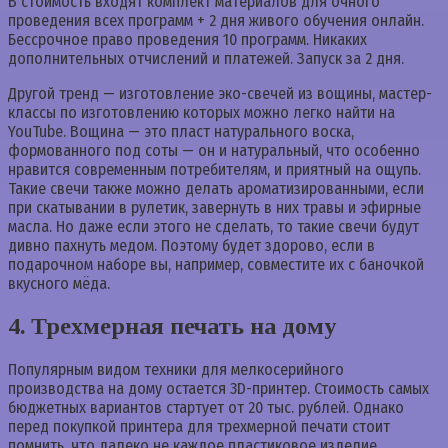
В стоимость входят комплект материалов для очного
проведения всех программ + 2 дня живого обучения онлайн.
Бессрочное право проведения 10 программ. Никаких
дополнительных отчислений и платежей. Запуск за 2 дня.
Другой тренд — изготовление эко-свечей из вощины, мастер-
классы по изготовлению которых можно легко найти на
YouTube. Вощина — это пласт натурального воска,
формованного под соты — он и натуральный, что особенно
нравится современным потребителям, и приятный на ощупь.
Такие свечи также можно делать ароматизированными, если
при скатывании в рулетик, завернуть в них травы и эфирные
масла. Но даже если этого не сделать, то такие свечи будут
дивно пахнуть медом. Поэтому будет здорово, если в
подарочном наборе вы, например, совместите их с баночкой
вкусного мёда.
4. Трехмерная печать на дому
Популярным видом техники для мелкосерийного
производства на дому остается 3D-принтер. Стоимость самых
бюджетных вариантов стартует от 20 тыс. рублей. Однако
перед покупкой принтера для трехмерной печати стоит
помнить, что далеко не каждое пластиковое изделие,