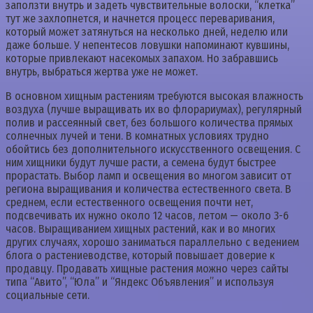
заползти внутрь и задеть чувствительные волоски, “клетка”
тут же захлопнется, и начнется процесс переваривания,
который может затянуться на несколько дней, неделю или
даже больше. У непентесов ловушки напоминают кувшины,
которые привлекают насекомых запахом. Но забравшись
внутрь, выбраться жертва уже не может.
В основном хищным растениям требуются высокая влажность
воздуха (лучше выращивать их во флорариумах), регулярный
полив и рассеянный свет, без большого количества прямых
солнечных лучей и тени. В комнатных условиях трудно
обойтись без дополнительного искусственного освещения. С
ним хищники будут лучше расти, а семена будут быстрее
прорастать. Выбор ламп и освещения во многом зависит от
региона выращивания и количества естественного света. В
среднем, если естественного освещения почти нет,
подсвечивать их нужно около 12 часов, летом — около 3-6
часов. Выращиванием хищных растений, как и во многих
других случаях, хорошо заниматься параллельно с ведением
блога о растениеводстве, который повышает доверие к
продавцу. Продавать хищные растения можно через сайты
типа “Авито”, “Юла” и “Яндекс Объявления” и используя
социальные сети.