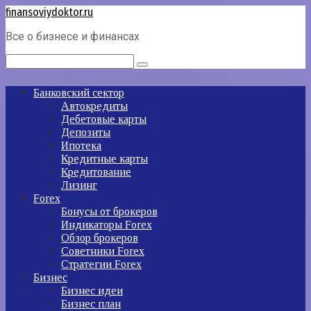
Перейти
finansoviydoktor.ru
к
Все о бизнесе и финансах
контенту
Поиск:
Банковский сектор
Автокредиты
Дебетовые карты
Депозиты
Ипотека
Кредитные карты
Кредитование
Лизинг
Forex
Бонусы от брокеров
Индикаторы Forex
Обзор брокеров
Советники Forex
Стратегии Forex
Бизнес
Бизнес идеи
Бизнес план