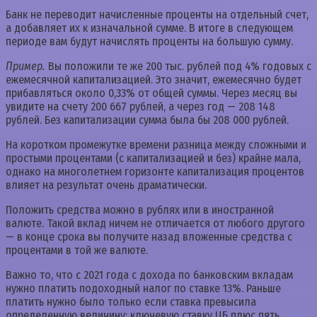
Банк не переводит начисленные проценты на отдельный счет,
а добавляет их к изначальной сумме. В итоге в следующем
периоде вам будут начислять проценты на большую сумму.
Пример.
Вы положили те же 200 тыс. рублей под 4% годовых с
ежемесячной капитализацией. Это значит, ежемесячно будет
прибавляться около 0,33% от общей суммы. Через месяц вы
увидите на счету 200 667 рублей, а через год — 208 148
рублей. Без капитализации сумма была бы 208 000 рублей.
На коротком промежутке времени разница между сложными и
простыми процентами (с капитализацией и без) крайне мала,
однако на многолетнем горизонте капитализация процентов
влияет на результат очень драматически.
Положить средства можно в рублях или в иностранной
валюте. Такой вклад ничем не отличается от любого другого
— в конце срока вы получите назад вложенные средства с
процентами в той же валюте.
Важно то, что с 2021 года с дохода по банковским вкладам
нужно платить подоходный налог по ставке 13%. Раньше
платить нужно было только если ставка превысила
определенную величину: ключевую ставку ЦБ плюс пять