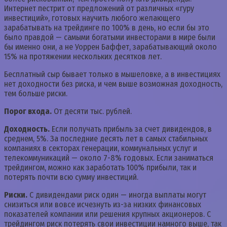
Интернет пестрит от предложений от различных «гуру
инвестиций», готовых научить любого желающего
зарабатывать на трейдинге по 100% в день, но если бы это
было правдой — самыми богатыми инвесторами в мире были
бы именно они, а не Уоррен Баффет, зарабатывающий около
15% на протяжении нескольких десятков лет.
Бесплатный сыр бывает только в мышеловке, а в инвестициях
нет доходности без риска, и чем выше возможная доходность,
тем больше риски.
Порог входа.
От десяти тыс. рублей.
Доходность.
Если получать прибыль за счет дивидендов, в
среднем, 5%. За последние десять лет в самых стабильных
компаниях в секторах генерации, коммунальных услуг и
телекоммуникаций — около 7-8% годовых. Если заниматься
трейдингом, можно как заработать 100% прибыли, так и
потерять почти всю сумму инвестиций.
Риски.
С дивидендами риск один — иногда выплаты могут
снизиться или вовсе исчезнуть из-за низких финансовых
показателей компании или решения крупных акционеров. С
трейдингом риск потерять свои инвестиции намного выше, так