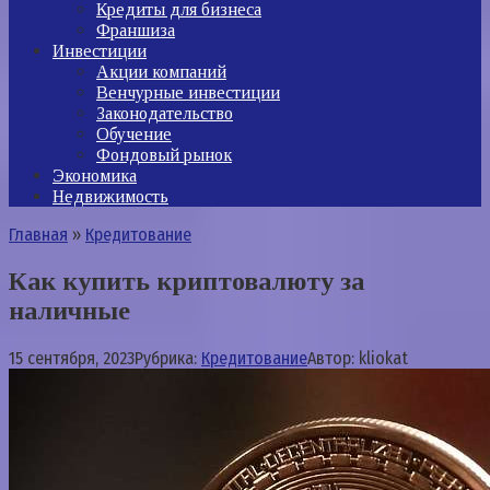
Кредиты для бизнеса
Франшиза
Инвестиции
Акции компаний
Венчурные инвестиции
Законодательство
Обучение
Фондовый рынок
Экономика
Недвижимость
Главная
»
Кредитование
Как купить криптовалюту за
наличные
15 сентября, 2023
Рубрика:
Кредитование
Автор:
kliokat