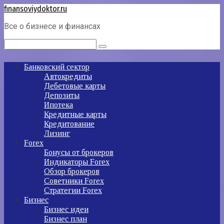
Перейти
finansoviydoktor.ru
к
Все о бизнесе и финансах
контенту
Поиск:
Банковский сектор
Автокредиты
Дебетовые карты
Депозиты
Ипотека
Кредитные карты
Кредитование
Лизинг
Forex
Бонусы от брокеров
Индикаторы Forex
Обзор брокеров
Советники Forex
Стратегии Forex
Бизнес
Бизнес идеи
Бизнес план