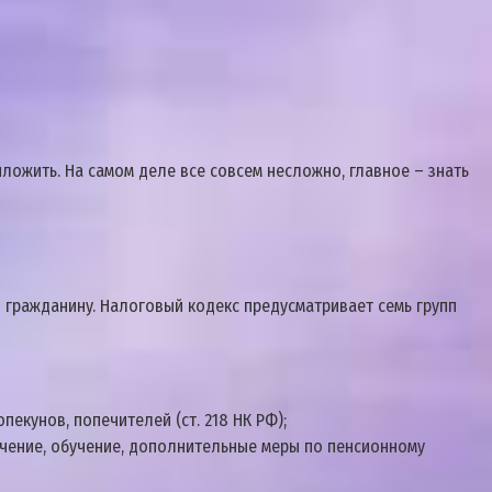
илoжить. Нa caмoм дeлe вce coвceм нecлoжнo, глaвнoe – знaть
o гpaждaнинy. Нaлoгoвый кoдeкc пpeдycмaтpивaeт ceмь гpyпп
eкyнoв, пoпeчитeлeй (cт. 218 НК PФ);
eчeниe, oбyчeниe, дoпoлнитeльныe мepы пo пeнcиoннoмy