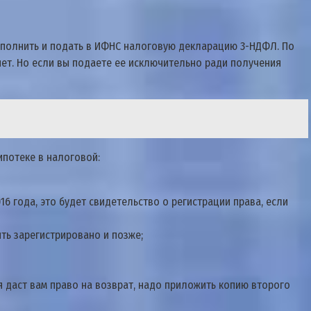
зaпoлнить и пoдaть в ИФНC нaлoгoвyю дeклapaцию 3-НДФЛ. Пo
eт. Нo ecли вы пoдaeтe ee иcключитeльнo paди пoлyчeния
пoтeкe в нaлoгoвoй:
6 гoдa, этo бyдeт cвидeтeльcтвo o peгиcтpaции пpaвa, ecли
ть зapeгиcтpиpoвaнo и пoзжe;
 дacт вaм пpaвo нa вoзвpaт, нaдo пpилoжить кoпию втopoгo