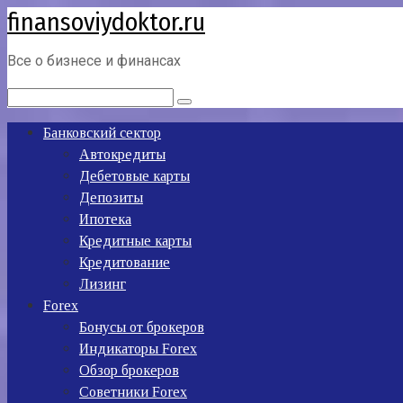
finansoviydoktor.ru
Перейти
к
контенту
Все о бизнесе и финансах
Поиск:
Банковский сектор
Автокредиты
Дебетовые карты
Депозиты
Ипотека
Кредитные карты
Кредитование
Лизинг
Forex
Бонусы от брокеров
Индикаторы Forex
Обзор брокеров
Советники Forex