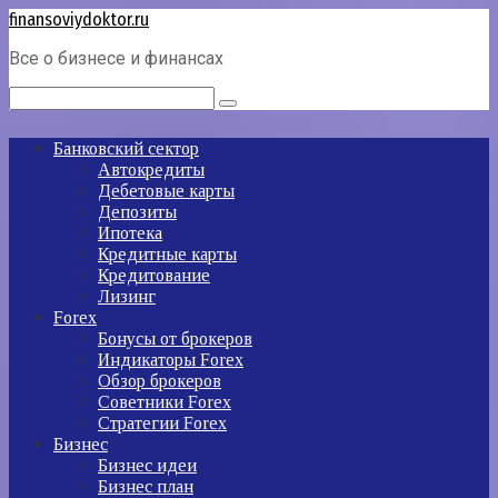
Перейти
finansoviydoktor.ru
к
Все о бизнесе и финансах
контенту
Поиск:
Банковский сектор
Автокредиты
Дебетовые карты
Депозиты
Ипотека
Кредитные карты
Кредитование
Лизинг
Forex
Бонусы от брокеров
Индикаторы Forex
Обзор брокеров
Советники Forex
Стратегии Forex
Бизнес
Бизнес идеи
Бизнес план