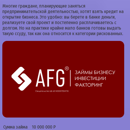
Многие граждане, планирующие заняться
предпринимательской деятельностью, хотят взять кредит на
открытие бизнеса. Это удобно: вы берете в банке деньги,
реализуете свой проект и постепенно расплачиваетесь с
долгом. Но на практике крайне мало банков готовы выдать
такую ссуду, так как она относится к категории рискованных.
Сумма займа
10 000 000 Р