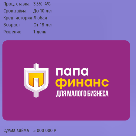
Проц. ставка
3,5%-4%
Срок займа
До 10 лет
Кред. история
Любая
Возраст
От 18 лет
Решение
1 день
Сумма займа
5 000 000 Р