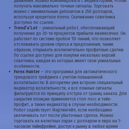
движения. Можно комбинировать с индикаторами, чтобы
получать максимально точные сигналы. Торговать
можно с минимальным депозитом в 250 долларов,
используя кредитное плечо. Скачивание советника
доступно по ссылке.
Trend’a’Lot
– уникальный робот, обеспечивающий
получение до 20-ти процентов прибыли ежемесячно. Он
работает по системе пробоя TD-линий, что позволяет
отслеживать уровни спроса и предложения, таким
образом, открывать исключительно профитные сделки.
По ссылке доступно для покупки несколько версий
советника, каждая из которых имеет свои уникальные
особенности.
Forex Hunter
– это программа для автоматического
трендового трейдинга с учетом повышенной
волатильности. В алгоритме уже встроен специальный
индикатор волатильности, а все ложные сигналы
фильтруются по принципу отступа от границ канала. Для
закрытия позиции применяется стоп-лосс и тейк-
профит, а также индикатор в случае необходимости.
Робот задействует Мартингейл, если необходимо
увеличивать лот после убыточных сделок. Можно
торговать на валютных парах с долларом и евро на 1-
часовом таймфрейме, доступ к рынку в любое время