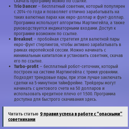
Скачать программу можно по ссылке.
Trio Dancer
– бесплатный советник, который популярен
с 2014-го года и позволяет отлично зарабатывать на
таких валютных парах как евро-доллар и фунт-доллар.
Программа использует алгоритмы Мартингейла, а также
руководствуется индикаторными входами. Доступ к
программе возможен по ссылке.
Breakout
– пробойная стратегия для валютной пары
евро-фунт стерлингов, чтобы активно зарабатывать в
рамках европейской сессии. Можно начинать с
минимальным капиталом и установить советник, скачав
его по ссылке.
Turbo-profit
– бесплатный робот-сеточник, который
построен на системе Мартингейла с тремя уровнями.
Подходят трендовые пары, при этом лучше заключать
сделки на 5-минутном таймфрейме. Трейдеры могут
начинать с центового счета на 50 долларов и
использовать кредитное плечо от 1:500. Программа
доступна для быстрого скачивания здесь.
Читать статью
9 правил успеха в работе с “опасными”
советниками