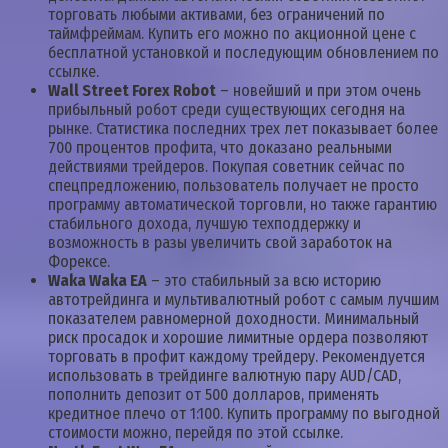
торговать любыми активами, без ограничений по
таймфреймам. Купить его можно по акционной цене с
бесплатной установкой и последующим обновлением по
ссылке.
Wall Street Forex Robot
– новейший и при этом очень
прибыльный робот среди существующих сегодня на
рынке. Статистика последних трех лет показывает более
700 процентов профита, что доказано реальными
действиями трейдеров. Покупая советник сейчас по
спецпредложению, пользователь получает не просто
программу автоматической торговли, но также гарантию
стабильного дохода, лучшую техподдержку и
возможность в разы увеличить свой заработок на
Форексе.
Waka Waka EA
– это стабильный за всю историю
автотрейдинга и мультивалютный робот с самым лучшим
показателем равномерной доходности. Минимальный
риск просадок и хорошие лимитные ордера позволяют
торговать в профит каждому трейдеру. Рекомендуется
использовать в трейдинге валютную пару AUD/CAD,
пополнить депозит от 500 долларов, применять
кредитное плечо от 1:100. Купить программу по выгодной
стоимости можно, перейдя по этой ссылке.