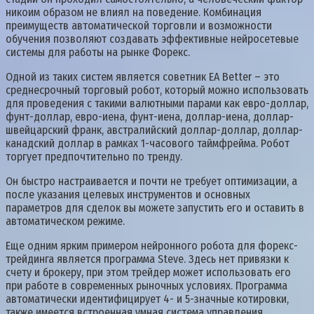
никоим образом не влиял на поведение. Комбинация
преимуществ автоматической торговли и возможности
обучения позволяют создавать эффективные нейросетевые
системы для работы на рынке Форекс.
Одной из таких систем является советник EA Better – это
среднесрочный торговый робот, который можно использовать
для проведения с такими валютными парами как евро-доллар,
фунт-доллар, евро-иена, фунт-иена, доллар-иена, доллар-
швейцарский франк, австралийский доллар-доллар, доллар-
канадский доллар в рамках 1-часового таймфрейма. Робот
торгует предпочтительно по тренду.
Он быстро настраивается и почти не требует оптимизации, а
после указания целевых инструментов и основных
параметров для сделок вы можете запустить его и оставить в
автоматическом режиме.
Еще одним ярким примером нейронного робота для форекс-
трейдинга является программа Steve. Здесь нет привязки к
счету и брокеру, при этом трейдер может использовать его
при работе в современных рыночных условиях. Программа
автоматически идентифицирует 4- и 5-значные котировки,
также имеется встроенная умная система управления