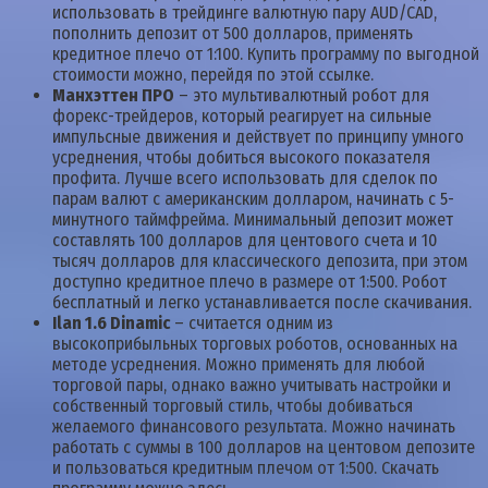
использовать в трейдинге валютную пару AUD/CAD,
пополнить депозит от 500 долларов, применять
кредитное плечо от 1:100. Купить программу по выгодной
стоимости можно, перейдя по этой ссылке.
Манхэттен ПРО
– это мультивалютный робот для
форекс-трейдеров, который реагирует на сильные
импульсные движения и действует по принципу умного
усреднения, чтобы добиться высокого показателя
профита. Лучше всего использовать для сделок по
парам валют с американским долларом, начинать с 5-
минутного таймфрейма. Минимальный депозит может
составлять 100 долларов для центового счета и 10
тысяч долларов для классического депозита, при этом
доступно кредитное плечо в размере от 1:500. Робот
бесплатный и легко устанавливается после скачивания.
Ilan 1.6 Dinamic
– считается одним из
высокоприбыльных торговых роботов, основанных на
методе усреднения. Можно применять для любой
торговой пары, однако важно учитывать настройки и
собственный торговый стиль, чтобы добиваться
желаемого финансового результата. Можно начинать
работать с суммы в 100 долларов на центовом депозите
и пользоваться кредитным плечом от 1:500. Скачать