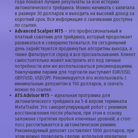
года показал лучшие результаты за всю историю
автоматического трейдинга. Можно начинать с капитала
в размере 30 долларов и выходить на высокий доход за
короткий срок. Вся информация о скачивании доступна
по ссылке.
Advanced Scalper MT5
– это профессиональный и
платный советник для трейдинга, который продолжает
развиваться и совершенствоваться. На сегодняшний
день задействуются продвинутые алгоритмы выхода, а
также фильтруется спред и все проскальзывания. Клиент
самостоятельно может настроить его под личные
потребности или же воспользоваться рекомендациями.
Наилучшими парами для торговли выступают EUR/USD,
GBP/USD, USD/JPY. Рекомендуется его использовать с
минимальным депозитом в 150 долларов, а скачать
можно по ссылке.
ATS Advisor MT5
– идеальная программа для
автоматического трейдинга на 5-й версии терминала
MetaTrader. Это саморегулирующий робот с режимом
восстановления после убытков, при этом в основу
заложена стратегия пробоя ключевых уровней, а стоп-
лосс рассчитывается в автоматическом режиме.
Рекомендуемый депозит составляет 1000 долларов, при
этом можно проводить сделки, используя кредитное