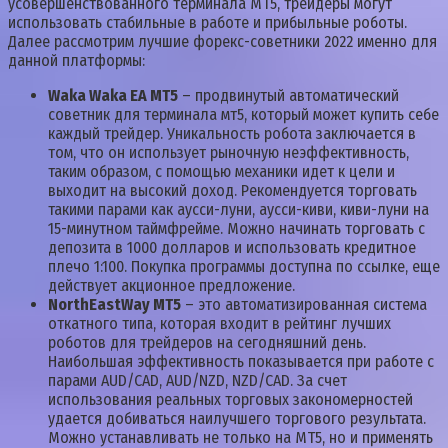
усовершенствованного терминала MT5, трейдеры могут
использовать стабильные в работе и прибыльные роботы.
Далее рассмотрим лучшие форекс-советники 2022 именно для
данной платформы:
Waka Waka EA MT5
– продвинутый автоматический
советник для терминала мт5, который может купить себе
каждый трейдер. Уникальность робота заключается в
том, что он использует рыночную неэффективность,
таким образом, с помощью механики идет к цели и
выходит на высокий доход. Рекомендуется торговать
такими парами как аусси-луни, аусси-киви, киви-луни на
15-минутном таймфрейме. Можно начинать торговать с
депозита в 1000 долларов и использовать кредитное
плечо 1:100. Покупка программы доступна по ссылке, еще
действует акционное предложение.
NorthEastWay MT5
– это автоматизированная система
откатного типа, которая входит в рейтинг лучших
роботов для трейдеров на сегодняшний день.
Наибольшая эффективность показывается при работе с
парами AUD/CAD, AUD/NZD, NZD/CAD. За счет
использования реальных торговых закономерностей
удается добиваться наилучшего торгового результата.
Можно устанавливать не только на МТ5, но и применять