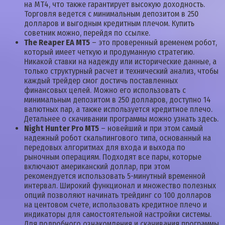
на МТ4, что также гарантирует высокую доходность.
Торговля ведется с минимальным депозитом в 250
долларов и выгодным кредитным плечом. Купить
советник можно, перейдя по ссылке.
The Reaper EA MT5
– это проверенный временем робот,
который имеет четкую и продуманную стратегию.
Никакой ставки на надежду или исторические данные, а
только структурный расчет и технический анализ, чтобы
каждый трейдер смог достичь поставленных
финансовых целей. Можно его использовать с
минимальным депозитом в 250 долларов, доступно 14
валютных пар, а также используется кредитное плечо.
Детальнее о скачивании программы можно узнать здесь.
Night Hunter Pro MT5
– новейший и при этом самый
надежный робот скальпингового типа, основанный на
передовых алгоритмах для входа и выхода по
рыночным операциям. Подходят все пары, которые
включают американский доллар, при этом
рекомендуется использовать 5-минутный временной
интервал. Широкий функционал и множество полезных
опций позволяют начинать трейдинг со 100 долларов
на центовом счете, использовать кредитное плечо и
индикаторы для самостоятельной настройки системы.
Для подробного ознакомления и скачивания программы