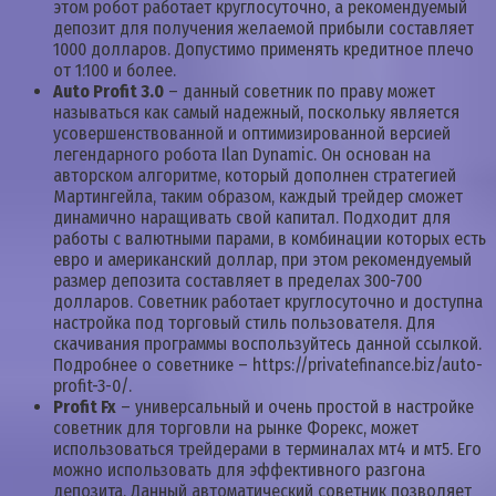
этом робот работает круглосуточно, а рекомендуемый
депозит для получения желаемой прибыли составляет
1000 долларов. Допустимо применять кредитное плечо
от 1:100 и более.
Auto Profit 3.0
– данный советник по праву может
называться как самый надежный, поскольку является
усовершенствованной и оптимизированной версией
легендарного робота Ilan Dynamic. Он основан на
авторском алгоритме, который дополнен стратегией
Мартингейла, таким образом, каждый трейдер сможет
динамично наращивать свой капитал. Подходит для
работы с валютными парами, в комбинации которых есть
евро и американский доллар, при этом рекомендуемый
размер депозита составляет в пределах 300-700
долларов. Советник работает круглосуточно и доступна
настройка под торговый стиль пользователя. Для
скачивания программы воспользуйтесь данной ссылкой.
Подробнее о советнике – https://privatefinance.biz/auto-
profit-3-0/.
Profit Fx
– универсальный и очень простой в настройке
советник для торговли на рынке Форекс, может
использоваться трейдерами в терминалах мт4 и мт5. Его
можно использовать для эффективного разгона
депозита. Данный автоматический советник позволяет