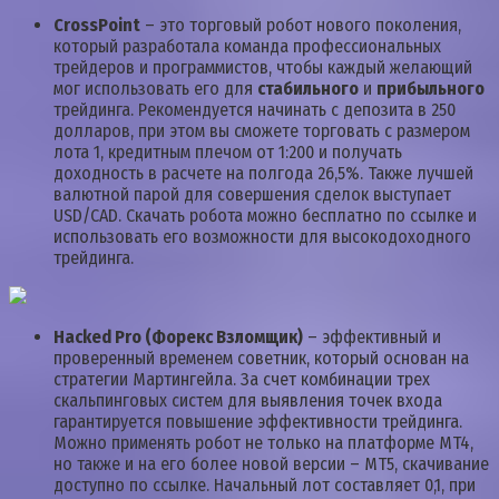
CrossPoint
– это торговый робот нового поколения,
который разработала команда профессиональных
трейдеров и программистов, чтобы каждый желающий
мог использовать его для
стабильного
и
прибыльного
трейдинга. Рекомендуется начинать с депозита в 250
долларов, при этом вы сможете торговать с размером
лота 1, кредитным плечом от 1:200 и получать
доходность в расчете на полгода 26,5%. Также лучшей
валютной парой для совершения сделок выступает
USD/CAD. Скачать робота можно бесплатно по ссылке и
использовать его возможности для высокодоходного
трейдинга.
Hacked Pro (Форекс Взломщик)
– эффективный и
проверенный временем советник, который основан на
стратегии Мартингейла. За счет комбинации трех
скальпинговых систем для выявления точек входа
гарантируется повышение эффективности трейдинга.
Можно применять робот не только на платформе MT4,
но также и на его более новой версии – MT5, скачивание
доступно по ссылке. Начальный лот составляет 0,1, при