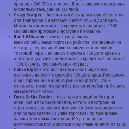
пределах 300-700 долларов. Для скачивания программы
воспользуйтесь данной ссылкой.
Crazy Scalper
– бесплатный безындикаторный советник
для трейдеров с центовым счетом от 300 долларов.
Можно воспользоваться кредитным плечом от 1:500.
Скачивание программы доступно по ссылке.
Ilan 1.6 Dinamic
– считается одним из
высокоприбыльных торговых роботов, основанных на
методе усреднения. Можно применять для любой
торговой пары и начинать с суммы в 100 долларов на
центовом депозите, пользоваться кредитным плечом от
1:500. Скачать программу можно здесь.
Cobra Night
– это бесплатный советник, чтобы
разгонять депозит с суммой в 100 долларов. Программа
ориентирована на анализ рынка во флэте, чтобы
открывать тихие позиции без резких колебаний. Скачать
вы можете ее здесь.
Forex Setka Trader
– безындикаторный робот для
новичков и профессионалов, который построен на
стратегии усреднения и доступен в бесплатном режиме
для пользователей. Лучше торговать по трендовым
парам с центовым счетом на 100 долларов и
возможностью пользоваться кредитным плечом от 1:100.