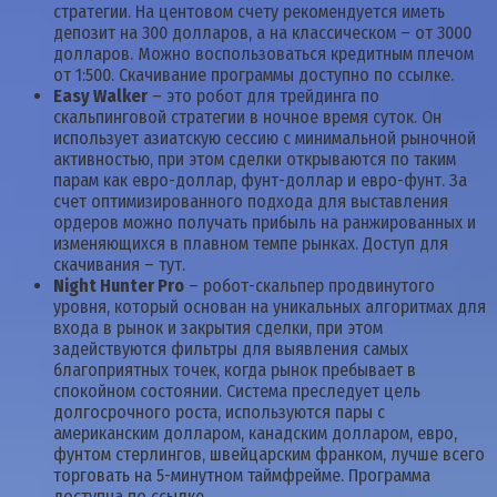
стратегии. На центовом счету рекомендуется иметь
депозит на 300 долларов, а на классическом – от 3000
долларов. Можно воспользоваться кредитным плечом
от 1:500. Скачивание программы доступно по ссылке.
Easy Walker
– это робот для трейдинга по
скальпинговой стратегии в ночное время суток. Он
использует азиатскую сессию с минимальной рыночной
активностью, при этом сделки открываются по таким
парам как евро-доллар, фунт-доллар и евро-фунт. За
счет оптимизированного подхода для выставления
ордеров можно получать прибыль на ранжированных и
изменяющихся в плавном темпе рынках. Доступ для
скачивания – тут.
Night Hunter Pro
– робот-скальпер продвинутого
уровня, который основан на уникальных алгоритмах для
входа в рынок и закрытия сделки, при этом
задействуются фильтры для выявления самых
благоприятных точек, когда рынок пребывает в
спокойном состоянии. Система преследует цель
долгосрочного роста, используются пары с
американским долларом, канадским долларом, евро,
фунтом стерлингов, швейцарским франком, лучше всего
торговать на 5-минутном таймфрейме. Программа
доступна по ссылке.