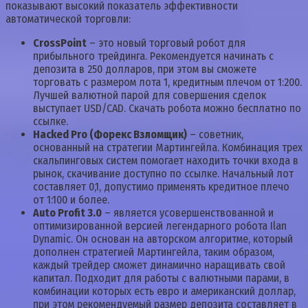
показывают высокий показатель эффективности
автоматической торговли:
CrossPoint
– это новый торговый робот для
прибыльного трейдинга. Рекомендуется начинать с
депозита в 250 долларов, при этом вы сможете
торговать с размером лота 1, кредитным плечом от 1:200.
Лучшей валютной парой для совершения сделок
выступает USD/CAD. Скачать робота можно бесплатно по
ссылке.
Hacked Pro (Форекс Взломщик)
– советник,
основанный на стратегии Мартингейла. Комбинация трех
скальпинговых систем помогает находить точки входа в
рынок, скачивание доступно по ссылке. Начальный лот
составляет 0,1, допустимо применять кредитное плечо
от 1:100 и более.
Auto Profit 3.0
– является усовершенствованной и
оптимизированной версией легендарного робота Ilan
Dynamic. Он основан на авторском алгоритме, который
дополнен стратегией Мартингейла, таким образом,
каждый трейдер сможет динамично наращивать свой
капитал. Подходит для работы с валютными парами, в
комбинации которых есть евро и американский доллар,
при этом рекомендуемый размер депозита составляет в