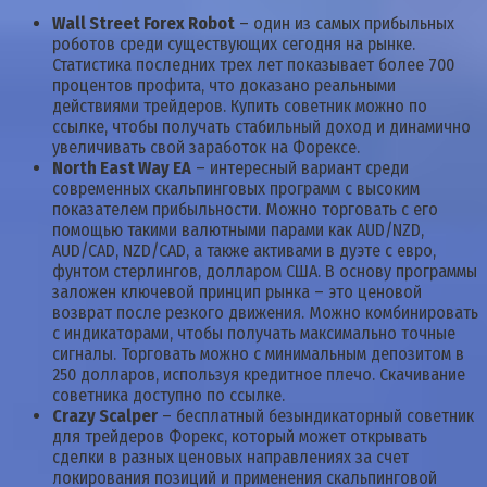
Wall Street Forex Robot
– один из самых прибыльных
роботов среди существующих сегодня на рынке.
Статистика последних трех лет показывает более 700
процентов профита, что доказано реальными
действиями трейдеров. Купить советник можно по
ссылке, чтобы получать стабильный доход и динамично
увеличивать свой заработок на Форексе.
North East Way EA
– интересный вариант среди
современных скальпинговых программ с высоким
показателем прибыльности. Можно торговать с его
помощью такими валютными парами как AUD/NZD,
AUD/CAD, NZD/CAD, а также активами в дуэте с евро,
фунтом стерлингов, долларом США. В основу программы
заложен ключевой принцип рынка – это ценовой
возврат после резкого движения. Можно комбинировать
с индикаторами, чтобы получать максимально точные
сигналы. Торговать можно с минимальным депозитом в
250 долларов, используя кредитное плечо. Скачивание
советника доступно по ссылке.
Crazy Scalper
– бесплатный безындикаторный советник
для трейдеров Форекс, который может открывать
сделки в разных ценовых направлениях за счет
локирования позиций и применения скальпинговой