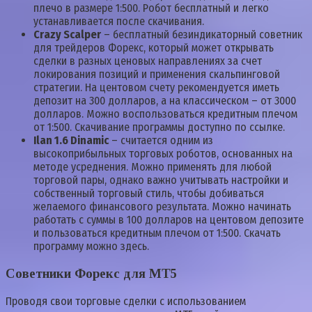
плечо в размере 1:500. Робот бесплатный и легко
устанавливается после скачивания.
Crazy Scalper
– бесплатный безиндикаторный советник
для трейдеров Форекс, который может открывать
сделки в разных ценовых направлениях за счет
локирования позиций и применения скальпинговой
стратегии. На центовом счету рекомендуется иметь
депозит на 300 долларов, а на классическом – от 3000
долларов. Можно воспользоваться кредитным плечом
от 1:500. Скачивание программы доступно по ссылке.
Ilan 1.6 Dinamic
– считается одним из
высокоприбыльных торговых роботов, основанных на
методе усреднения. Можно применять для любой
торговой пары, однако важно учитывать настройки и
собственный торговый стиль, чтобы добиваться
желаемого финансового результата. Можно начинать
работать с суммы в 100 долларов на центовом депозите
и пользоваться кредитным плечом от 1:500. Скачать
программу можно здесь.
Советники Форекс для МТ5
Проводя свои торговые сделки с использованием