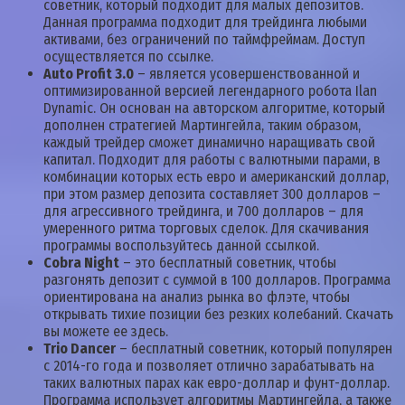
советник, который подходит для малых депозитов.
Данная программа подходит для трейдинга любыми
активами, без ограничений по таймфреймам. Доступ
осуществляется по ссылке.
Auto Profit 3.0
– является усовершенствованной и
оптимизированной версией легендарного робота Ilan
Dynamic. Он основан на авторском алгоритме, который
дополнен стратегией Мартингейла, таким образом,
каждый трейдер сможет динамично наращивать свой
капитал. Подходит для работы с валютными парами, в
комбинации которых есть евро и американский доллар,
при этом размер депозита составляет 300 долларов –
для агрессивного трейдинга, и 700 долларов – для
умеренного ритма торговых сделок. Для скачивания
программы воспользуйтесь данной ссылкой.
Cobra Night
– это бесплатный советник, чтобы
разгонять депозит с суммой в 100 долларов. Программа
ориентирована на анализ рынка во флэте, чтобы
открывать тихие позиции без резких колебаний. Скачать
вы можете ее здесь.
Trio Dancer
– бесплатный советник, который популярен
с 2014-го года и позволяет отлично зарабатывать на
таких валютных парах как евро-доллар и фунт-доллар.
Программа использует алгоритмы Мартингейла, а также