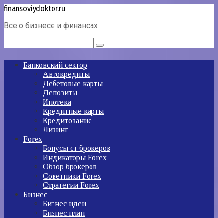
Перейти
finansoviydoktor.ru
к
Все о бизнесе и финансах
контенту
Поиск:
Банковский сектор
Автокредиты
Дебетовые карты
Депозиты
Ипотека
Кредитные карты
Кредитование
Лизинг
Forex
Бонусы от брокеров
Индикаторы Forex
Обзор брокеров
Советники Forex
Стратегии Forex
Бизнес
Бизнес идеи
Бизнес план