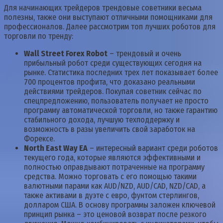
Для начинающих трейдеров трендовые советники весьма
полезны, также они выступают отличными помощниками для
профессионалов. Далее рассмотрим топ лучших роботов для
торговли по тренду:
Wall Street Forex Robot
– трендовый и очень
прибыльный робот среди существующих сегодня на
рынке. Статистика последних трех лет показывает более
700 процентов профита, что доказано реальными
действиями трейдеров. Покупая советник сейчас по
спецпредложению, пользователь получает не просто
программу автоматической торговли, но также гарантию
стабильного дохода, лучшую техподдержку и
возможность в разы увеличить свой заработок на
Форексе.
North East Way EA
– интересный вариант среди роботов
текущего года, которые являются эффективными и
полностью оправдывают потраченные на программу
средства. Можно торговать с его помощью такими
валютными парами как AUD/NZD, AUD/CAD, NZD/CAD, а
также активами в дуэте с евро, фунтом стерлингов,
долларом США. В основу программы заложен ключевой
принцип рынка – это ценовой возврат после резкого