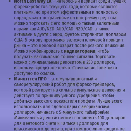
North East Way EA
– интересный вариант среди лучших
форекс-роботов текущего года, которые являются
платными, но при этом эффективными и полностью
оправдывают потраченные на программу средства.
Можно торговать с его помощью такими валютными
парами как AUD/NZD, AUD/CAD, NZD/CAD, а также
активами в дуэте с евро, фунтом стерлингов, долларом
США. В основу программы заложен ключевой принцип
рынка – это ценовой возврат после резкого движения.
Можно комбинировать с
индикаторами
, чтобы
получать максимально точные сигналы. Торговать
можно с минимальным депозитом в 250 долларов,
используя кредитное плечо. Скачивание советника
доступно по ссылке.
Манхэттен ПРО
– это мультивалютный и
саморегулирующий робот для форекс-трейдеров,
который реагирует на сильные импульсные движения и
действует по принципу умного усреднения, чтобы
добиться высокого показателя профита. Лучше всего
использовать для сделок пары с американским
долларом, начинать с 5-минутного таймфрейма.
Минимальный депозит может составлять 100 долларов
для центового счета и 10 тысяч долларов для
классического депозита, при этом доступно кредитное