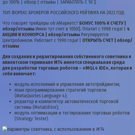
до 100% | обзор | отзывы | ЗАРАБОТАТЬ С 10 $
ТОП ФОРЕКС БРОКЕРОВ РОССИЙСКОГО РЕЙТИНГА НА 2022 ГОД:
Что говорят трейдеры об АМаркетс?
БОНУС 100% К СЧЕТУ |
обзор/отзывы
Имею тут счет в 1050$. Платит с 1998 года! |
4
АКЦИИ И КОНКУРСА | обзор/отзывы
Регулируется
Центробанком. Работает с 1990 года! |
ОТКРЫТЬ СЧЕТ | обзор/
отзывы
Для создания и редактирования собственного советника в
клиентском терминале MT4 имеется специальная среда
для разработки торговых роботов – «MQL4 IDE», которая в
себя включает:
модуль исполнения и управления автотрейдингом;
язык программирования стратегий торговли
(MetaQuotes Language 4);
редактор и компилятор автоматической торговой
системы (MetaEditor);
модуль оптимизации и тестирования торговых роботов
(Strategy Tester).