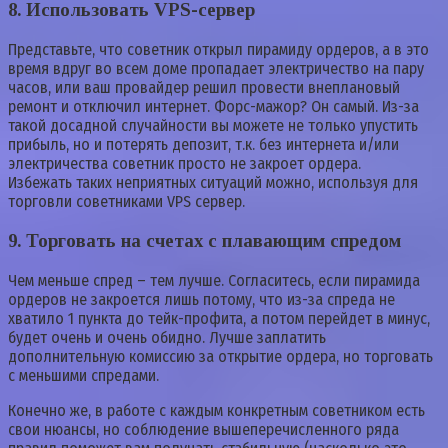
8.
Использовать VPS-сервер
Представьте, что советник открыл пирамиду ордеров, а в это
время вдруг во всем доме пропадает электричество на пару
часов, или ваш провайдер решил провести внеплановый
ремонт и отключил интернет. Форс-мажор? Он самый. Из-за
такой досадной случайности вы можете не только упустить
прибыль, но и потерять депозит, т.к. без интернета и/или
электричества советник просто не закроет ордера.
Избежать таких неприятных ситуаций можно, используя для
торговли советниками VPS сервер.
9.
Торговать на счетах с плавающим спредом
Чем меньше спред – тем лучше. Согласитесь, если пирамида
ордеров не закроется лишь потому, что из-за спреда не
хватило 1 пункта до тейк-профита, а потом перейдет в минус,
будет очень и очень обидно. Лучше заплатить
дополнительную комиссию за открытие ордера, но торговать
с меньшими спредами.
Конечно же, в работе с каждым конкретным советником есть
свои нюансы, но соблюдение вышеперечисленного ряда