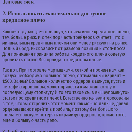
Центовые счета
2.
Использовать максимально доступное
кредитное плечо
Какой-то дурак где-то ляпнул, что чем выше кредитное плечо,
тем больше риск. И с тех пор часть трейдеров считает, что с
минимальным кредитным плечом они менее рискуют на рынке.
Полный бред. Риск зависит от размера позиции и стоп-лосса.
Для понимания принципа работы кредитного плеча советую
прочитать статью Вся правда о кредитном плече.
Так вот. При торговле мартышками, сеткой и прочим нам как
воздух необходимо большое плечо, оптимальный вариант –
1:500. Зачем? Большое количество ордеров в минусе, пусть и
не зафиксированном, может привести к маржин коллу и
последующему стоп-ауту (что это такое см. в вышеупомянутой
статье про кредитное плечо). Естественно мы заинтересованы
в том, чтобы отсрочить этот момент как можно дальше, давая
ордерам шанс перейти в прибыль, поэтому без большого
плеча мы рискуем потерять пирамиду ордеров и, кроме того,
еще и большую часть депо.
3.
Соблюдать рекомендации к советнику