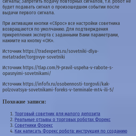
сигналы; Запретить подачу повторных сигналов, т.е. робот не
будет подавать сигнал о произошедшем событии после
выдачи первого сигнала.
При активации кнопки «Сброс» все настройки советника
возвращаются по умолчанию. Для подтверждения
прикрепления эксперта с заданными Вами параметрами,
нажмите на кнопку «ОК».
Источник
https://tradexperts.ru/sovetniki-dlya-
metatrader/torgovye-sovetniki
Источник
https://tlap.com/9-pravil-uspeha-v-rabote-s-
opasnyimi-sovetnikami/
Источник
https://infofx.ru/osobennosti-torgovli/kak-
polzovatsya-sovetnikami-foreks-v-terminale-mt4-ili-5/
Похожие записи:
Торговый советник для малого депозита
Реальные отзывы о торговых роботах Форекс
Советники Форекс
Как написать Форекс робота: инструкция по созданию