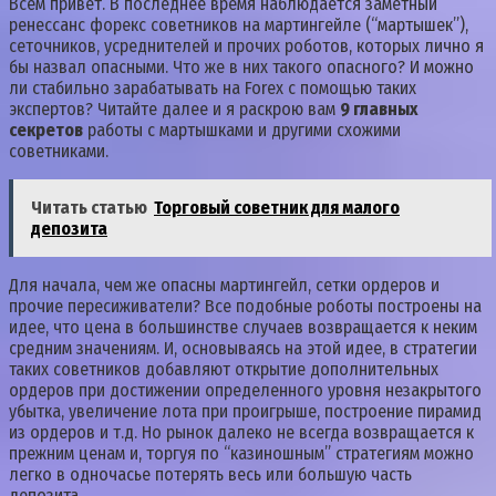
Всем привет. В последнее время наблюдается заметный
ренессанс форекс советников на мартингейле (“мартышек”),
сеточников, усреднителей и прочих роботов, которых лично я
бы назвал опасными. Что же в них такого опасного? И можно
ли стабильно зарабатывать на Forex с помощью таких
экспертов? Читайте далее и я раскрою вам
9 главных
секретов
работы с мартышками и другими схожими
советниками.
Читать статью
Торговый советник для малого
депозита
Для начала, чем же опасны мартингейл, сетки ордеров и
прочие пересиживатели? Все подобные роботы построены на
идее, что цена в большинстве случаев возвращается к неким
средним значениям. И, основываясь на этой идее, в стратегии
таких советников добавляют открытие дополнительных
ордеров при достижении определенного уровня незакрытого
убытка, увеличение лота при проигрыше, построение пирамид
из ордеров и т.д. Но рынок далеко не всегда возвращается к
прежним ценам и, торгуя по “казиношным” стратегиям можно
легко в одночасье потерять весь или большую часть
депозита.