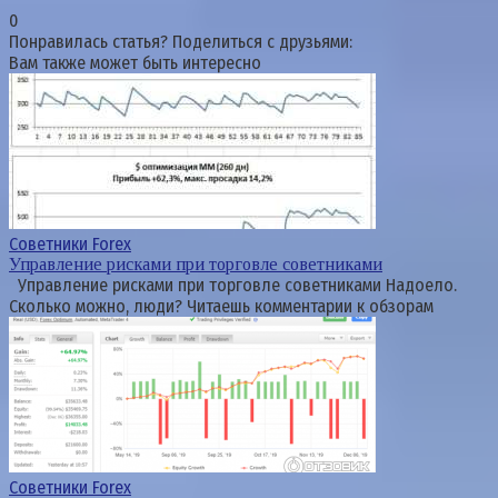
0
Понравилась статья? Поделиться с друзьями:
Вам также может быть интересно
Советники Forex
Управление рисками при торговле советниками
Управление рисками при торговле советниками Надоело.
Сколько можно, люди? Читаешь комментарии к обзорам
Советники Forex