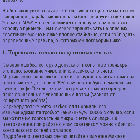
Но большой риск означает и большую доходность: мартышки,
как правило, зарабатывают в разы больше других советников.
Это как с МММ – пока пирамида не лопнула, она приносит
хорошую прибыль. Тем не менее зарабатывать на опасных
советниках можно и даже вполне стабильно, если соблюдать
определенные правила, о которых мы поговорим ниже.
1.
Торговать только на центовых счетах
Главная ошибка, которую допускают неопытные трейдеры –
это использование микро или классического счета.
Мартингейлы, пересиживатели и т.п. нужно ставить только на
центовый счет, т.к. они в 99% случаев требуют немаленьких
сумм в графе “баланс счета”: открывается много ордеров,
плюс добавочные с увеличенным лотом (зависит от
конкретного робота).
К примеру тот же Forex Hacked для нормального
манименеджмента требует как минимум 10000$ в случае, если
вы хотите им торговать на микро-счете в Альпари. На
центовике же, при работе с этим советником можно обойтись
всего навсего сотней долларов.
Подробнее о центовых счетах читайте в заметке Микро и