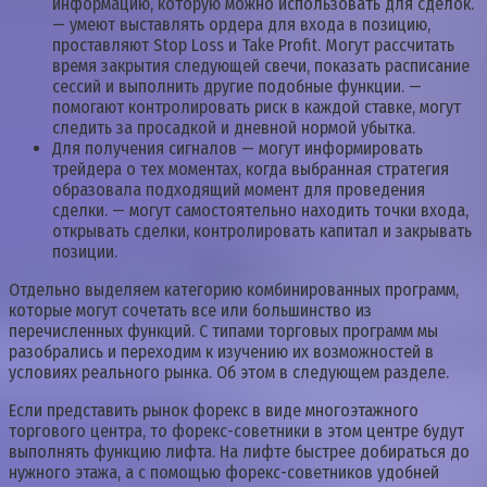
информацию, которую можно использовать для сделок.
— умеют выставлять ордера для входа в позицию,
проставляют Stop Loss и Take Profit. Могут рассчитать
время закрытия следующей свечи, показать расписание
сессий и выполнить другие подобные функции. —
помогают контролировать риск в каждой ставке, могут
следить за просадкой и дневной нормой убытка.
Для получения сигналов — могут информировать
трейдера о тех моментах, когда выбранная стратегия
образовала подходящий момент для проведения
сделки. — могут самостоятельно находить точки входа,
открывать сделки, контролировать капитал и закрывать
позиции.
Отдельно выделяем категорию комбинированных программ,
которые могут сочетать все или большинство из
перечисленных функций. С типами торговых программ мы
разобрались и переходим к изучению их возможностей в
условиях реального рынка. Об этом в следующем разделе.
Если представить рынок форекс в виде многоэтажного
торгового центра, то форекс-советники в этом центре будут
выполнять функцию лифта. На лифте быстрее добираться до
нужного этажа, а с помощью форекс-советников удобней