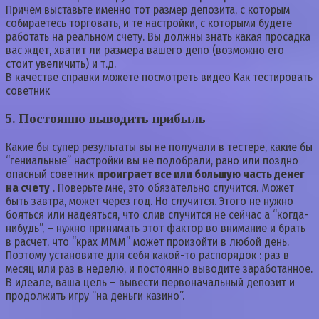
Причем выставьте именно тот размер депозита, с которым
собираетесь торговать, и те настройки, с которыми будете
работать на реальном счету. Вы должны знать какая просадка
вас ждет, хватит ли размера вашего депо (возможно его
стоит увеличить) и т.д.
В качестве справки можете посмотреть видео Как тестировать
советник
5.
Постоянно выводить прибыль
Какие бы супер результаты вы не получали в тестере, какие бы
“гениальные” настройки вы не подобрали, рано или поздно
опасный советник
проиграет все или большую часть денег
на счету
. Поверьте мне, это обязательно случится. Может
быть завтра, может через год. Но случится. Этого не нужно
бояться или надеяться, что слив случится не сейчас а “когда-
нибудь”, – нужно принимать этот фактор во внимание и брать
в расчет, что “крах МММ” может произойти в любой день.
Поэтому установите для себя какой-то распорядок : раз в
месяц или раз в неделю, и постоянно выводите заработанное.
В идеале, ваша цель – вывести первоначальный депозит и
продолжить игру “на деньги казино”.