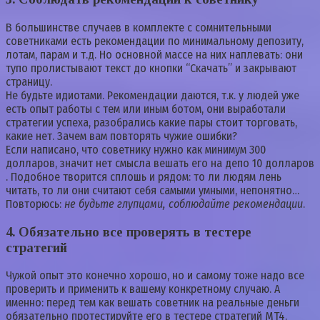
В большинстве случаев в комплекте с сомнительными
советниками есть рекомендации по минимальному депозиту,
лотам, парам и т.д. Но основной массе на них наплевать: они
тупо пролистывают текст до кнопки “Скачать” и закрывают
страницу.
Не будьте идиотами. Рекомендации даются, т.к. у людей уже
есть опыт работы с тем или иным ботом, они выработали
стратегии успеха, разобрались какие пары стоит торговать,
какие нет. Зачем вам повторять чужие ошибки?
Если написано, что советнику нужно как минимум 300
долларов, значит нет смысла вешать его на депо 10 долларов
. Подобное творится сплошь и рядом: то ли людям лень
читать, то ли они считают себя самыми умными, непонятно…
Повторюсь:
не будьте глупцами, соблюдайте рекомендации
.
4.
Обязательно все проверять в тестере
стратегий
Чужой опыт это конечно хорошо, но и самому тоже надо все
проверить и применить к вашему конкретному случаю. А
именно: перед тем как вешать советник на реальные деньги
обязательно протестируйте его в тестере стратегий MT4.