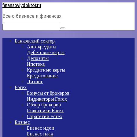
Перейти
finansoviydoktor.ru
к
Все о бизнесе и финансах
контенту
Поиск:
Банковский сектор
Автокредиты
Дебетовые карты
Депозиты
Ипотека
Кредитные карты
Кредитование
Лизинг
Forex
Бонусы от брокеров
Индикаторы Forex
Обзор брокеров
Советники Forex
Стратегии Forex
Бизнес
Бизнес идеи
Бизнес план