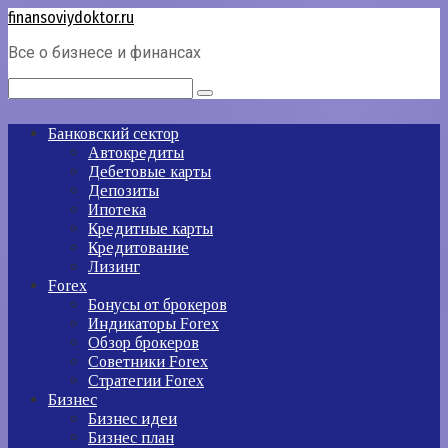
Перейти
finansoviydoktor.ru
к
Все о бизнесе и финансах
контенту
Поиск:
Банковский сектор
Автокредиты
Дебетовые карты
Депозиты
Ипотека
Кредитные карты
Кредитование
Лизинг
Forex
Бонусы от брокеров
Индикаторы Forex
Обзор брокеров
Советники Forex
Стратегии Forex
Бизнес
Бизнес идеи
Бизнес план