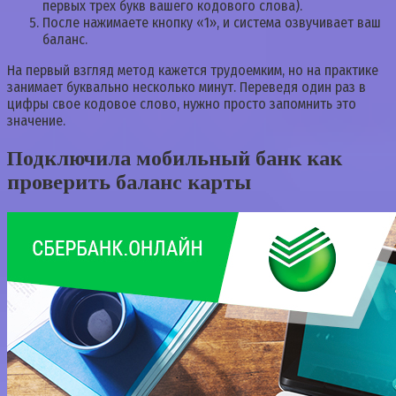
первых трех букв вашего кодового слова).
После нажимаете кнопку «1», и система озвучивает ваш
баланс.
На первый взгляд метод кажется трудоемким, но на практике
занимает буквально несколько минут. Переведя один раз в
цифры свое кодовое слово, нужно просто запомнить это
значение.
Подключила мобильный банк как
проверить баланс карты