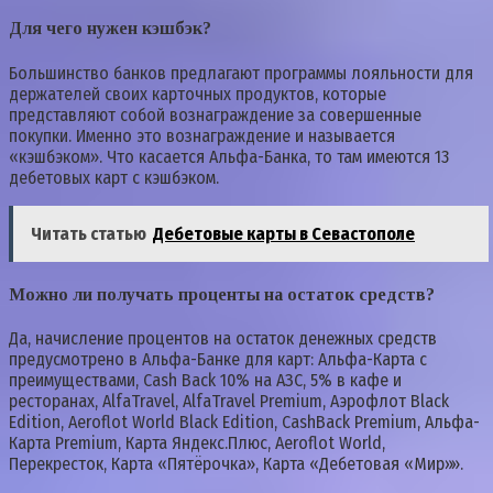
Для чего нужен кэшбэк?
Большинство банков предлагают программы лояльности для
держателей своих карточных продуктов, которые
представляют собой вознаграждение за совершенные
покупки. Именно это вознаграждение и называется
«кэшбэком». Что касается Альфа-Банка, то там имеются 13
дебетовых карт с кэшбэком.
Читать статью
Дебетовые карты в Севастополе
Можно ли получать проценты на остаток средств?
Да, начисление процентов на остаток денежных средств
предусмотрено в Альфа-Банке для карт: Альфа-Карта с
преимуществами, Cash Back 10% на АЗС, 5% в кафе и
ресторанах, AlfaTravel, AlfaTravel Premium, Аэрофлот Black
Edition, Aeroflot World Black Edition, CashBack Premium, Альфа-
Карта Premium, Карта Яндекс.Плюс, Aeroflot World,
Перекресток, Карта «Пятёрочка», Карта «Дебетовая «Мир»».