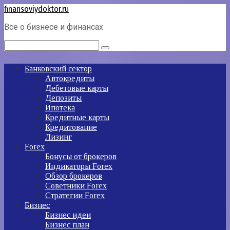
Перейти
finansoviydoktor.ru
к
Все о бизнесе и финансах
контенту
Поиск:
Банковский сектор
Автокредиты
Дебетовые карты
Депозиты
Ипотека
Кредитные карты
Кредитование
Лизинг
Forex
Бонусы от брокеров
Индикаторы Forex
Обзор брокеров
Советники Forex
Стратегии Forex
Бизнес
Бизнес идеи
Бизнес план