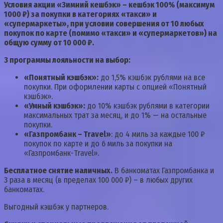
Условия акции «Зимний кешбэк» – кешбэк 100% (максимум
1000 ₽) за покупки в категориях «такси» и
«супермаркеты», при условии совершения от 10 любых
покупок по карте (помимо «такси» и «супермаркетов») на
общую сумму от 10 000 ₽.
3 программы лояльности на выбор:
«Понятный кэшбэк»:
до 1,5% кэшбэк рублями на все
покупки. При оформлении карты с опцией «Понятный
кэшбэк».
«Умный кэшбэк»:
до 10% кэшбэк рублями в категории
максимальных трат за месяц, и до 1% — на остальные
покупки.
«Газпромбанк – Travel»
: до 4 миль за каждые 100 ₽
покупок по карте и до 6 миль за покупки на
«Газпромбанк-Travel».
Бесплатное снятие наличных.
В банкоматах Газпромбанка и
3 раза в месяц (в пределах 100 000 ₽) – в любых других
банкоматах.
Выгодный кэшбэк у партнеров.