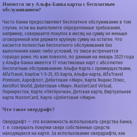
Имеются ли у Альфа-Банка карты с бесплатным
обслуживанием?
Часто банки предоставляют бесплатное обслуживание в том
случае, если вы выполняете определенные требования,
например, совершаете покупок в месяц на сумму не меньше
оговоренной или держите крупную сумму на остатке. Что
касается полностью бесплатного обслуживания без
выполнения каких-либо условий, то такое встречается
гораздо реже. Но вам повезло, по данным на январь 2023 года
у Альфа-Банка имеется 17 пластиковых карт с абсолютно
бесплатным обслуживанием: Альфа-Карта с преимуществами,
AlfaTravel, Кэшбэк 1-5-25, Х5 Карта, Альфа-карта, AlfaTravel
Premium, Аэрофлот, Дебетовая «Мир», Карта Яндекс.Плюс,
Aeroflot World, Дебетовая «Мир», MasterCard Virtual,
Перекресток, Карта «Пятёрочка», Детская карта, Виртуальная
карта MasterCard, Карта «Дебетовая «Мир»».
Что такое овердрафт?
Овердрафт — это возможность использовать средства банка,
т. е. совершать покупки сверх собственных средств
находящихся на карте. За использование овердрафта, как