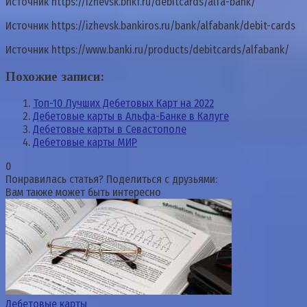
Источник
https://izhevsk.bnkf.ru/debitcards/alfa-bank/
Источник
https://izhevsk.bankiros.ru/bank/alfabank/debit-cards
Источник
https://www.banki.ru/products/debitcards/alfabank/
Похожие записи:
Топ-10 Лучших Дебетовых Карт на 2022
Дебетовые карты в Альфа-Банке в Калуге
Дебетовые карты в Севастополе
Дебетовые карты МИР
0
Понравилась статья? Поделиться с друзьями:
Вам также может быть интересно
Дебетовые карты