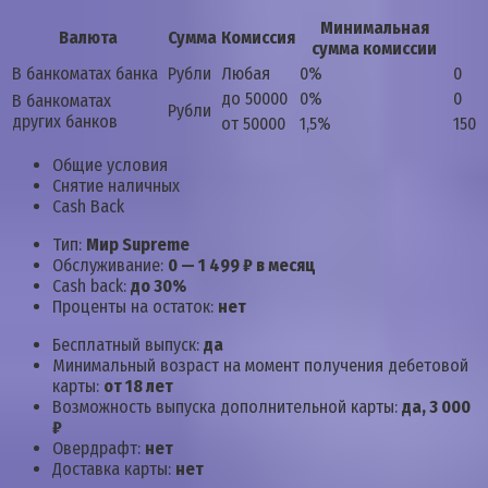
Минимальная
Валюта
Сумма
Комиссия
сумма комиссии
В банкоматах банка
Рубли
Любая
0%
0
до 50000
0%
0
В банкоматах
Рубли
других банков
от 50000
1,5%
150
Общие условия
Снятие наличных
Cash Back
Тип:
Мир Supreme
Обслуживание:
0 — 1 499 ₽ в месяц
Cash back:
до 30%
Проценты на остаток:
нет
Бесплатный выпуск:
да
Минимальный возраст на момент получения дебетовой
карты:
от 18 лет
Возможность выпуска дополнительной карты:
да, 3 000
₽
Овердрафт:
нет
Доставка карты:
нет