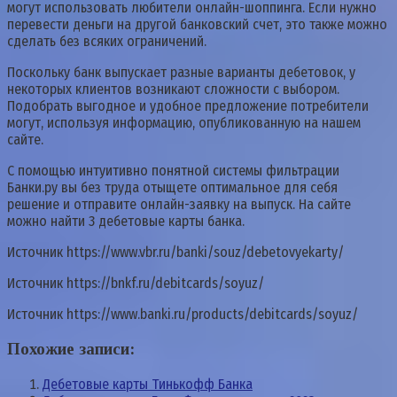
могут использовать любители онлайн-шоппинга. Если нужно
перевести деньги на другой банковский счет, это также можно
сделать без всяких ограничений.
Поскольку банк выпускает разные варианты дебетовок, у
некоторых клиентов возникают сложности с выбором.
Подобрать выгодное и удобное предложение потребители
могут, используя информацию, опубликованную на нашем
сайте.
С помощью интуитивно понятной системы фильтрации
Банки.ру вы без труда отыщете оптимальное для себя
решение и отправите онлайн-заявку на выпуск. На сайте
можно найти 3 дебетовые карты банка.
Источник
https://www.vbr.ru/banki/souz/debetovyekarty/
Источник
https://bnkf.ru/debitcards/soyuz/
Источник
https://www.banki.ru/products/debitcards/soyuz/
Похожие записи:
Дебетовые карты Тинькофф Банка