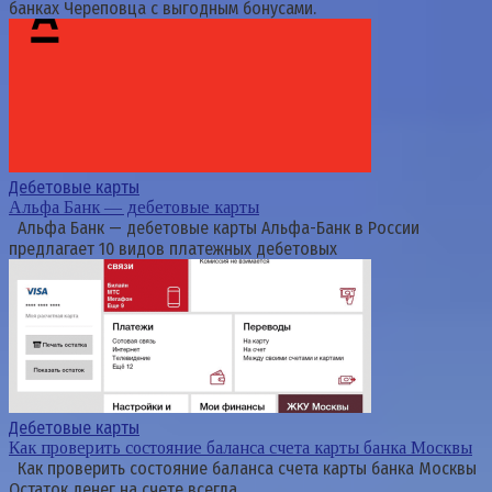
банках Череповца с выгодным бонусами.
Дебетовые карты
Альфа Банк — дебетовые карты
Альфа Банк — дебетовые карты Альфа-Банк в России
предлагает 10 видов платежных дебетовых
Дебетовые карты
Как проверить состояние баланса счета карты банка Москвы
Как проверить состояние баланса счета карты банка Москвы
Остаток денег на счете всегда