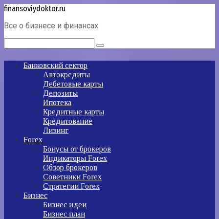
Перейти
finansoviydoktor.ru
к
Все о бизнесе и финансах
контенту
Поиск:
Банковский сектор
Автокредиты
Дебетовые карты
Депозиты
Ипотека
Кредитные карты
Кредитование
Лизинг
Forex
Бонусы от брокеров
Индикаторы Forex
Обзор брокеров
Советники Forex
Стратегии Forex
Бизнес
Бизнес идеи
Бизнес план