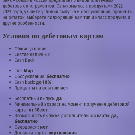
Банк «Союз» в России предлагает 3 видов платежных
дебетовых инструментов. Ознакомьтесь с продуктами 2022 –
2023 года, узнайте условия выпуска и обслуживания, проценты
на остаток, выберете подходящий вам тип и класс продукта и
другие особенности.
Условия по дебетовым картам
Общие условия
Снятие наличных
Cash Back
Тип:
Мир
Обслуживание:
бесплатно
Cash back:
до 10%
Проценты на остаток:
нет
Бесплатный выпуск:
да
Минимальный возраст на момент получения дебетовой
карты:
от 18 лет
Возможность выпуска дополнительной карты:
да,
бесплатно
Овердрафт:
нет
Доставка карты:
виртуальная