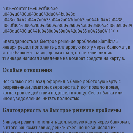
n n»,»content»:»u041fu043e
u0434u0430u043du043du044bu043c
u043eu0442u0447u0435u0442u043du043eu0441u0442u0438,
u043fu0443u0431u043bu0438u043au0443u0435u043cu043eu0439
u043du0430 u0441u0430u0439u0442u0435 u0426u0411″>’ >
Благодарность за быстрое решение проблемы Slamik17 5
января решил пополнить долларовую карту через банкомат, в
итоге банкомат завис, деньги съел, но не зачислил их.
11 января написал заявление на возврат средств на карту в.
Особые отношения
Несколько лет назад оформил в банке дебетовую карту с
разрешенным лимитом овердрафта. И вот пришло время,
когда срок ее действия подошел к концу. Смс от банка или
иное уведомление. Читать полностью
Благодарность за быстрое решение проблемы
5 января решил пополнить долларовую карту через банкомат,
в итоге банкомат завис, деньги съел, но не зачислил их.