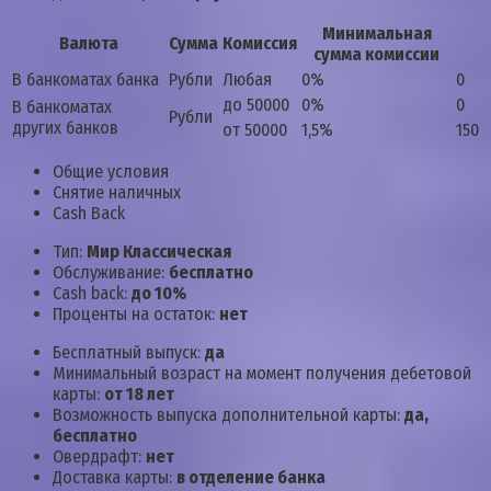
Минимальная
Валюта
Сумма
Комиссия
сумма комиссии
В банкоматах банка
Рубли
Любая
0%
0
до 50000
0%
0
В банкоматах
Рубли
других банков
от 50000
1,5%
150
Общие условия
Снятие наличных
Cash Back
Тип:
Мир Классическая
Обслуживание:
бесплатно
Cash back:
до 10%
Проценты на остаток:
нет
Бесплатный выпуск:
да
Минимальный возраст на момент получения дебетовой
карты:
от 18 лет
Возможность выпуска дополнительной карты:
да,
бесплатно
Овердрафт:
нет
Доставка карты:
в отделение банка