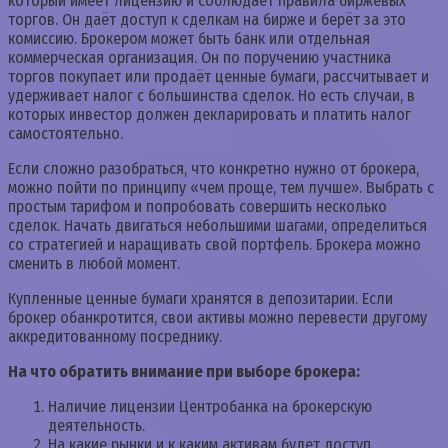
который имеет лицензию и соблюдает правила биржевых
торгов. Он даёт доступ к сделкам на бирже и берёт за это
комиссию. Брокером может быть банк или отдельная
коммерческая организация. Он по поручению участника
торгов покупает или продаёт ценные бумаги, рассчитывает и
удерживает налог с большинства сделок. Но есть случаи, в
которых инвестор должен декларировать и платить налог
самостоятельно.
Если сложно разобраться, что конкретно нужно от брокера,
можно пойти по принципу «чем проще, тем лучше». Выбрать с
простым тарифом и попробовать совершить несколько
сделок. Начать двигаться небольшими шагами, определиться
со стратегией и наращивать свой портфель. Брокера можно
сменить в любой момент.
Купленные ценные бумаги хранятся в депозитарии. Если
брокер обанкротится, свои активы можно перевести другому
аккредитованному посреднику.
На что обратить внимание при выборе брокера:
Наличие лицензии Центробанка на брокерскую
деятельность.
На какие рынки и к каким активам будет доступ.