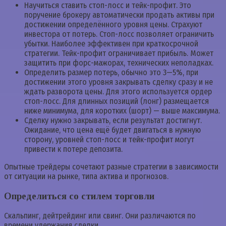
Научиться ставить стоп-лосс и тейк-профит. Это
поручение брокеру автоматически продать активы при
достижении определённого уровня цены. Страхуют
инвестора от потерь. Стоп-лосс позволяет ограничить
убытки. Наиболее эффективен при краткосрочной
стратегии. Тейк-профит ограничивает прибыль. Может
защитить при форс-мажорах, технических неполадках.
Определить размер потерь, обычно это 3—5%, при
достижении этого уровня закрывать сделку сразу и не
ждать разворота цены. Для этого используется ордер
стоп-лосс. Для длинных позиций (лонг) размещается
ниже минимума, для коротких (шорт) — выше максимума.
Сделку нужно закрывать, если результат достигнут.
Ожидание, что цена ещё будет двигаться в нужную
сторону, уровней стоп-лосс и тейк-профит могут
привести к потере депозита.
Опытные трейдеры сочетают разные стратегии в зависимости
от ситуации на рынке, типа актива и прогнозов.
Определиться со стилем торговли
Скальпинг, дейтрейдинг или свинг. Они различаются по
времени удержания сделки.