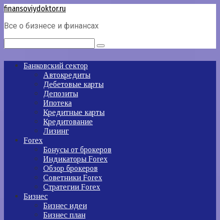
Перейти
finansoviydoktor.ru
к
Все о бизнесе и финансах
контенту
Поиск:
Банковский сектор
Автокредиты
Дебетовые карты
Депозиты
Ипотека
Кредитные карты
Кредитование
Лизинг
Forex
Бонусы от брокеров
Индикаторы Forex
Обзор брокеров
Советники Forex
Стратегии Forex
Бизнес
Бизнес идеи
Бизнес план