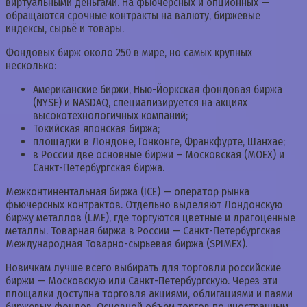
виртуальными деньгами. На фьючерсных и опционных —
обращаются срочные контракты на валюту, биржевые
индексы, сырьё и товары.
Фондовых бирж около 250 в мире, но самых крупных
несколько:
Американские биржи, Нью-Йоркская фондовая биржа
(NYSE) и NASDAQ, специализируется на акциях
высокотехнологичных компаний;
Токийская японская биржа;
площадки в Лондоне, Гонконге, Франкфурте, Шанхае;
в России две основные биржи – Московская (MOEX) и
Санкт-Петербургская биржа.
Межконтинентальная биржа (ICE) — оператор рынка
фьючерсных контрактов. Отдельно выделяют Лондонскую
биржу металлов (LME), где торгуются цветные и драгоценные
металлы. Товарная биржа в России — Санкт-Петербургская
Международная Товарно-сырьевая биржа (SPIMEX).
Новичкам лучше всего выбирать для торговли российские
биржи — Московскую или Санкт-Петербургскую. Через эти
площадки доступна торговля акциями, облигациями и паями
биржевых фондов. Основной объём торгов по иностранным