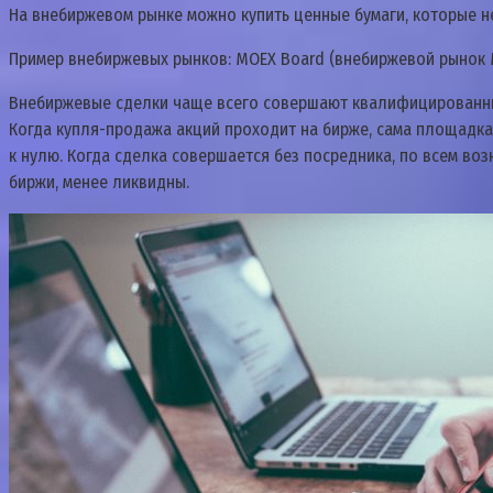
На внебиржевом рынке можно купить ценные бумаги, которые н
Пример внебиржевых рынков: MOEX Board (внебиржевой рынок М
Внебиржевые сделки чаще всего совершают квалифицированные
Когда купля-продажа акций проходит на бирже, сама площадка
к нулю. Когда сделка совершается без посредника, по всем во
биржи, менее ликвидны.