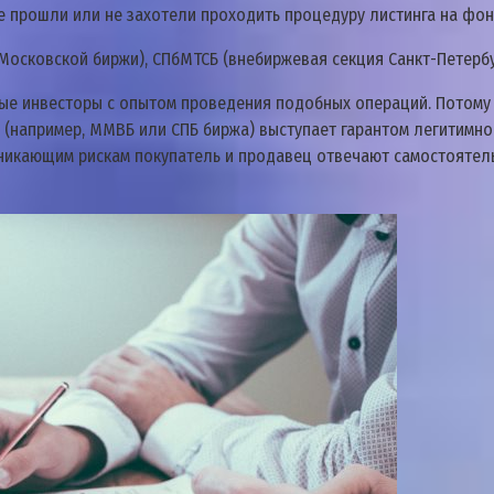
е прошли или не захотели проходить процедуру листинга на фо
осковской биржи), СПбМТСБ (внебиржевая секция Санкт-Петербу
 инвесторы с опытом проведения подобных операций. Потому ч
 (например, ММВБ или СПБ биржа) выступает гарантом легитимно
зникающим рискам покупатель и продавец отвечают самостоятельн