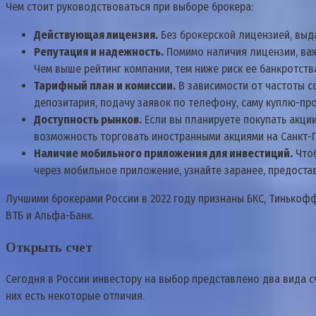
Чем стоит руководствоваться при выборе брокера:
Действующая лицензия.
Без брокерской лицензией, выд
Репутация и надежность.
Помимо наличия лицензии, важ
Чем выше рейтинг компании, тем ниже риск ее банкротст
Тарифный план и комиссии.
В зависимости от частоты с
депозитария, подачу заявок по телефону, саму куплю-прод
Доступность рынков.
Если вы планируете покупать акции
возможность торговать иностранными акциями на Санкт-П
Наличие мобильного приложения для инвестиций.
Чтоб
через мобильное приложение, узнайте заранее, предоста
Лучшими брокерами России в 2022 году признаны БКС, Тинькофф
ВТБ и Альфа-Банк.
Открыть счет
Сегодня в России инвестору на выбор представлено два вида с
них есть некоторые отличия.