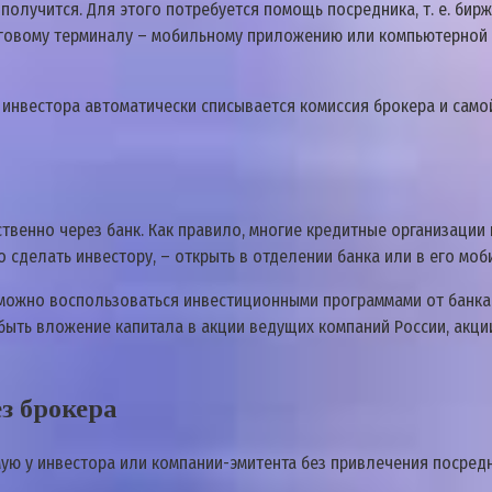
получится. Для этого потребуется помощь посредника, т. е. бир
говому терминалу – мобильному приложению или компьютерной пр
нвестора автоматически списывается комиссия брокера и самой 
венно через банк. Как правило, многие кредитные организации
о сделать инвестору, – открыть в отделении банка или в его мо
 можно воспользоваться инвестиционными программами от банка.
быть вложение капитала в акции ведущих компаний России, акци
з брокера
ую у инвестора или компании-эмитента без привлечения посредн