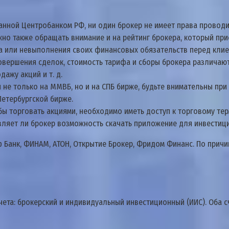
анной Центробанком РФ, ни один брокер не имеет права проводи
но также обращать внимание и на рейтинг брокера, который пр
ва или невыполнения своих финансовых обязательств перед клие
овершения сделок, стоимость тарифа и сборы брокера различаютс
ажу акций и т. д.
 не только на ММВБ, но и на СПБ бирже, будьте внимательны пр
етербургской бирже.
ы торговать акциями, необходимо иметь доступ к торговому тер
вляет ли брокер возможность скачать приложение для инвестици
 Банк, ФИНАМ, АТОН, Открытие Брокер, Фридом Финанс. По причин
чета: брокерский и индивидуальный инвестиционный (ИИС). Оба 