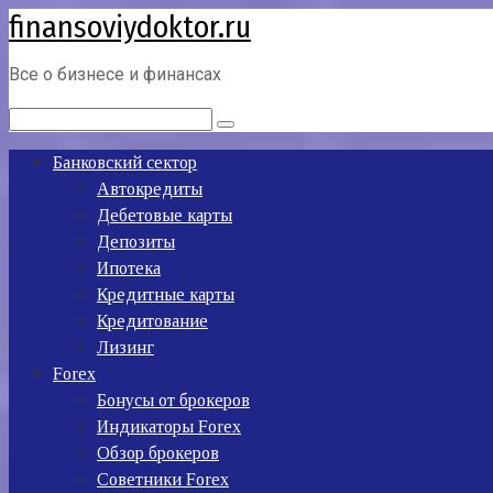
finansoviydoktor.ru
Перейти
к
контенту
Все о бизнесе и финансах
Поиск:
Банковский сектор
Автокредиты
Дебетовые карты
Депозиты
Ипотека
Кредитные карты
Кредитование
Лизинг
Forex
Бонусы от брокеров
Индикаторы Forex
Обзор брокеров
Советники Forex