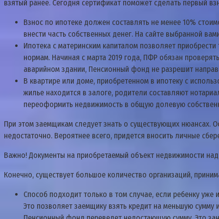
взятый ранее. Сегодня сертификат поможет сделать первый взн
Взнос по ипотеке должен составлять не менее 10% стоим
внести часть собственных денег. На сайте выбранной ва
Ипотека с материнским капиталом позволяет приобрести
нормам. Начиная с марта 2019 года, ПФР обязан проверят
аварийном здании, Пенсионный фонд не разрешит направи
В квартире или доме, приобретенном в ипотеку с использ
жилье находится в залоге, родители составляют нотариа
переоформить недвижимость в общую долевую собственн
При этом заемщикам следует знать о существующих нюансах. Ос
недостаточно. Вероятнее всего, придется вносить личные сбере
Важно! Документы на приобретаемый объект недвижимости надо
Конечно, существует большое количество организаций, прини
Способ подходит только в том случае, если ребенку уже
Это позволяет заемщику взять кредит на меньшую сумму и
Пенсионный фонд переведет недостающую сумму. Это заним