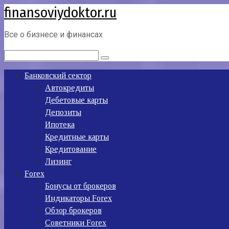
finansoviydoktor.ru
Перейти
к
контенту
Все о бизнесе и финансах
Поиск:
Банковский сектор
Автокредиты
Дебетовые карты
Депозиты
Ипотека
Кредитные карты
Кредитование
Лизинг
Forex
Бонусы от брокеров
Индикаторы Forex
Обзор брокеров
Советники Forex