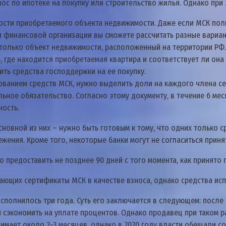
ос по ипотеке на покупку или строительство жилья. Однако при
ости приобретаемого объекта недвижимости. Даже если МСК пол
ми финансовой организации вы сможете рассчитать разные вариан
 только объект недвижимости, расположенный на территории РФ
ь, где находится приобретаемая квартира и соответствует ли она
ть средства господдержки на ее покупку.
ованием средств МСК, нужно выделить доли на каждого члена сем
льное обязательство. Согласно этому документу, в течение 6 м
ость.
новной из них – нужно быть готовым к тому, что одних только 
жения. Кроме того, некоторые банки могут не согласиться приня
 предоставить не позднее 90 дней с того момента, как принято
мающих сертификаты МСК в качестве взноса, однако средства ис
 исполнилось три года. Суть его заключается в следующем: посл
 сэкономить на уплате процентов. Однако продавец при таком ра
ает около 2−3 месяцев, однако в 2020 году власти обещали сок