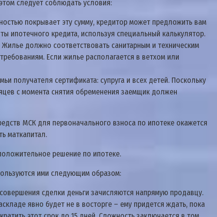
 этом следует соблюдать условия:
ностью покрывает эту сумму, кредитор может предложить вам
ты ипотечного кредита, используя специальный калькулятор.
. Жилье должно соответствовать санитарным и техническим
 требованиям. Если жилье располагается в ветхом или
ьи получателя сертификата: супруга и всех детей. Поскольку
есяцев с момента снятия обременения заемщик должен
средств МСК для первоначального взноса по ипотеке окажется
ть маткапитал.
 положительное решение по ипотеке.
пользуются ими следующим образом:
е совершения сделки деньги зачисляются напрямую продавцу.
складе явно будет не в восторге – ему придется ждать, пока
ратить этот срок до 15 дней. Сложность заключается в том,