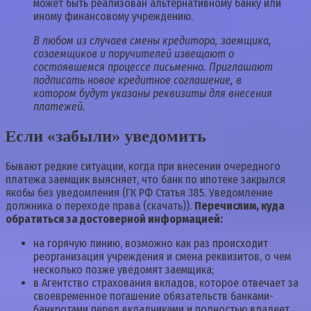
может быть реализован альтернативному банку или
иному финансовому учреждению.
В любом из случаев смены кредитора, заемщика,
созаемщиков и поручителей извещают о
состоявшемся процессе письменно. Приглашают
подписать новое кредитное соглашение, в
котором будут указаны реквизиты для внесения
платежей.
Если «забыли» уведомить
Бывают редкие ситуации, когда при внесении очередного
платежа заемщик выясняет, что банк по ипотеке закрылся
якобы без уведомления (ГК РФ Статья 385. Уведомление
должника о переходе права (скачать)).
Перечислим, куда
обратиться за достоверной информацией:
на горячую линию, возможно как раз происходит
реорганизация учреждения и смена реквизитов, о чем
несколько позже уведомят заемщика;
в Агентство страхования вкладов, которое отвечает за
своевременное погашение обязательств банками-
банкротами перед вкладчиками и полностью владеет