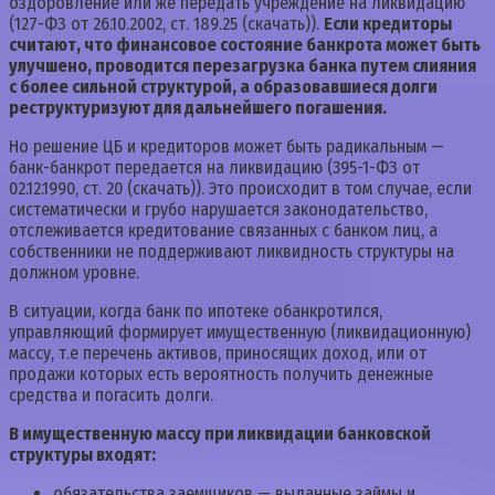
оздоровление или же передать учреждение на ликвидацию
(127-ФЗ от 26.10.2002, ст. 189.25 (скачать)).
Если кредиторы
считают, что финансовое состояние банкрота может быть
улучшено, проводится перезагрузка банка путем слияния
с более сильной структурой, а образовавшиеся долги
реструктуризуют для дальнейшего погашения.
Но решение ЦБ и кредиторов может быть радикальным —
банк-банкрот передается на ликвидацию (395-1-ФЗ от
02.12.1990, ст. 20 (скачать)). Это происходит в том случае, если
систематически и грубо нарушается законодательство,
отслеживается кредитование связанных с банком лиц, а
собственники не поддерживают ликвидность структуры на
должном уровне.
В ситуации, когда банк по ипотеке обанкротился,
управляющий формирует имущественную (ликвидационную)
массу, т.е перечень активов, приносящих доход, или от
продажи которых есть вероятность получить денежные
средства и погасить долги.
В имущественную массу при ликвидации банковской
структуры входят:
обязательства заемщиков — выданные займы и