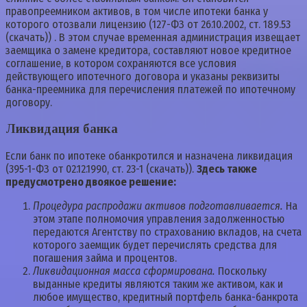
правопреемником активов, в том числе ипотеки банка у
которого отозвали лицензию (127-ФЗ от 26.10.2002, ст. 189.53
(скачать)) . В этом случае временная администрация извещает
заемщика о замене кредитора, составляют новое кредитное
соглашение, в котором сохраняются все условия
действующего ипотечного договора и указаны реквизиты
банка-преемника для перечисления платежей по ипотечному
договору.
Ликвидация банка
Если банк по ипотеке обанкротился и назначена ликвидация
(395-1-ФЗ от 02.12.1990, ст. 23-1 (скачать)).
Здесь также
предусмотрено двоякое решение:
Процедура распродажи активов подготавливается.
На
этом этапе полномочия управления задолженностью
передаются Агентству по страхованию вкладов, на счета
которого заемщик будет перечислять средства для
погашения займа и процентов.
Ликвидационная масса сформирована.
Поскольку
выданные кредиты являются таким же активом, как и
любое имущество, кредитный портфель банка-банкрота