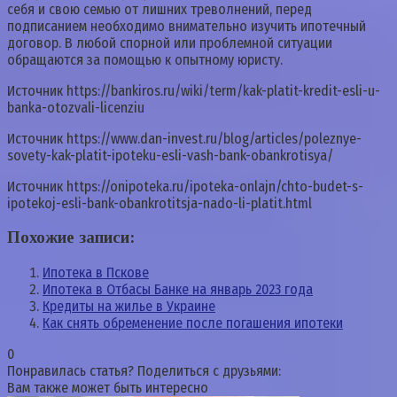
себя и свою семью от лишних треволнений, перед
подписанием необходимо внимательно изучить ипотечный
договор. В любой спорной или проблемной ситуации
обращаются за помощью к опытному юристу.
Источник
https://bankiros.ru/wiki/term/kak-platit-kredit-esli-u-
banka-otozvali-licenziu
Источник
https://www.dan-invest.ru/blog/articles/poleznye-
sovety-kak-platit-ipoteku-esli-vash-bank-obankrotisya/
Источник
https://onipoteka.ru/ipoteka-onlajn/chto-budet-s-
ipotekoj-esli-bank-obankrotitsja-nado-li-platit.html
Похожие записи:
Ипотека в Пскове
Ипотека в Отбасы Банке на январь 2023 года
Кредиты на жилье в Украине
Как снять обременение после погашения ипотеки
0
Понравилась статья? Поделиться с друзьями:
Вам также может быть интересно