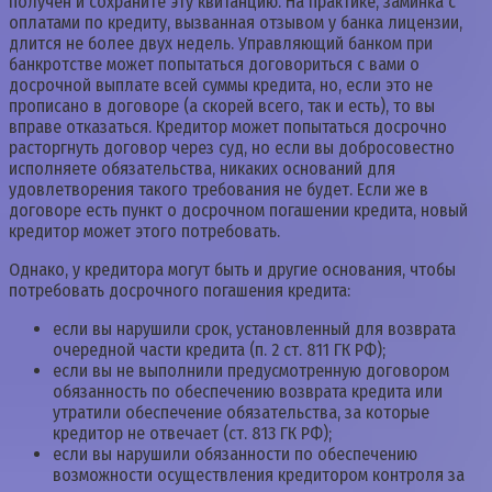
получен и сохраните эту квитанцию. На практике, заминка с
оплатами по кредиту, вызванная отзывом у банка лицензии,
длится не более двух недель. Управляющий банком при
банкротстве может попытаться договориться с вами о
досрочной выплате всей суммы кредита, но, если это не
прописано в договоре (а скорей всего, так и есть), то вы
вправе отказаться. Кредитор может попытаться досрочно
расторгнуть договор через суд, но если вы добросовестно
исполняете обязательства, никаких оснований для
удовлетворения такого требования не будет. Если же в
договоре есть пункт о досрочном погашении кредита, новый
кредитор может этого потребовать.
Однако, у кредитора могут быть и другие основания, чтобы
потребовать досрочного погашения кредита:
если вы нарушили срок, установленный для возврата
очередной части кредита (п. 2 ст. 811 ГК РФ);
если вы не выполнили предусмотренную договором
обязанность по обеспечению возврата кредита или
утратили обеспечение обязательства, за которые
кредитор не отвечает (ст. 813 ГК РФ);
если вы нарушили обязанности по обеспечению
возможности осуществления кредитором контроля за