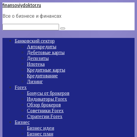
Перейти
finansoviydoktor.ru
к
Все о бизнесе и финансах
контенту
Поиск:
Банковский сектор
Автокредиты
Дебетовые карты
Депозиты
Ипотека
Кредитные карты
Кредитование
Лизинг
Forex
Бонусы от брокеров
Индикаторы Forex
Обзор брокеров
Советники Forex
Стратегии Forex
Бизнес
Бизнес идеи
Бизнес план