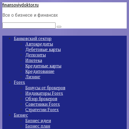
Перейти
finansoviydoktor.ru
к
Все о бизнесе и финансах
контенту
Поиск:
Банковский сектор
Автокредиты
Дебетовые карты
Депозиты
Ипотека
Кредитные карты
Кредитование
Лизинг
Forex
Бонусы от брокеров
Индикаторы Forex
Обзор брокеров
Советники Forex
Стратегии Forex
Бизнес
Бизнес идеи
Бизнес план