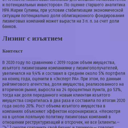
и потенциальных инвесторов». По оценке старшего аналитика
НРА Марии Сулимы, при условии стабилизации экономической
ситуации потенциально доля облигационного фондирования
лизинговых компаний может вырасти на 3 п. п. за счет доли
банков.
Лизинг с изъятием
Контекст
В 2020 году по сравнению с 2019 годом объем имущества,
изъятого лизинговыми компаниями у лизингополучателей,
увеличился на 9,4% и составил в среднем около 5% портфеля
на конец года, оценили в «Эксперт РА». При этом, по данным
рейтингового агентства, доля имущества, реализованного на
вторичном рынке, выросла на 24 процентных пункта, до 53%,
тогда как доля переданного новым клиентам изъятого
имущества сократилась в два раза и составила по итогам 2020
года около 20%. Рост объема изъятого имущества в
компаниях объясняют эффектом коронакризиса. «Несмотря
на в целом лояльную политику лизинговых компаний в
отношении реструктуризаций и отсрочек, не все (клиенты.—
“Ъ” ) смогли сохранить свой бизнес и технику»,— говорит