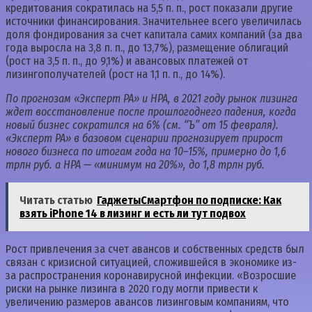
кредитования сократилась на 5,5 п. п., рост показали другие
источники финансирования. Значительнее всего увеличилась
доля фондирования за счет капитала самих компаний (за два
года выросла на 3,8 п. п., до 13,7%), размещение облигаций
(рост на 3,5 п. п., до 9,1%) и авансовых платежей от
лизингополучателей (рост на 1,1 п. п., до 14%).
По прогнозам «Эксперт РА» и НРА, в 2021 году рынок лизинга
ждет восстановление после прошлогоднего падения, когда
новый бизнес сократился на 6% (см. “Ъ” от 15 февраля).
«Эксперт РА» в базовом сценарии прогнозирует прирост
нового бизнеса по итогам года на 10–15%, примерно до 1,6
трлн руб. а НРА — «минимум на 20%», до 1,8 трлн руб.
Читать статью
ГаджетыСмартфон по подписке: Как
взять iPhone 14 в лизинг и есть ли тут подвох
Рост привлечения за счет авансов и собственных средств был
связан с кризисной ситуацией, сложившейся в экономике из-
за распространения коронавирусной инфекции. «Возросшие
риски на рынке лизинга в 2020 году могли привести к
увеличению размеров авансов лизинговым компаниям, что