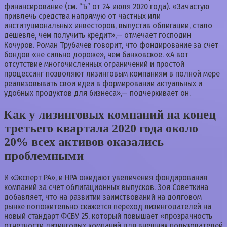
финансирование (см. “Ъ” от 24 июля 2020 года). «Зачастую
привлечь средства напрямую от частных или
институциональных инвесторов, выпустив облигации, стало
дешевле, чем получить кредит»,— отмечает господин
Кочуров. Роман Трубачев говорит, что фондирование за счет
бондов «не сильно дороже», чем банковское. «А вот
отсутствие многочисленных ограничений и простой
процессинг позволяют лизинговым компаниям в полной мере
реализовывать свои идеи в формировании актуальных и
удобных продуктов для бизнеса»,— подчеркивает он.
Как у лизинговых компаний на конец
третьего квартала 2020 года около
20% всех активов оказались
проблемными
И «Эксперт РА», и НРА ожидают увеличения фондирования
компаний за счет облигационных выпусков. Зоя Советкина
добавляет, что на развитии заимствований на долговом
рынке положительно скажется переход лизингодателей на
новый стандарт ФСБУ 25, который повышает «прозрачность
отчетности лизинговых компаний для внешних пользователей