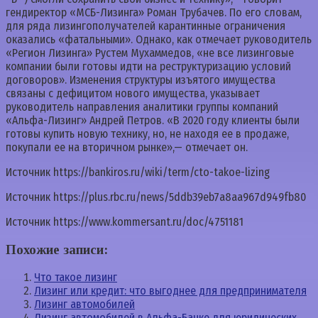
гендиректор «МСБ-Лизинга» Роман Трубачев. По его словам,
для ряда лизингополучателей карантинные ограничения
оказались «фатальными». Однако, как отмечает руководитель
«Регион Лизинга» Рустем Мухаммедов, «не все лизинговые
компании были готовы идти на реструктуризацию условий
договоров». Изменения структуры изъятого имущества
связаны с дефицитом нового имущества, указывает
руководитель направления аналитики группы компаний
«Альфа-Лизинг» Андрей Петров. «В 2020 году клиенты были
готовы купить новую технику, но, не находя ее в продаже,
покупали ее на вторичном рынке»,— отмечает он.
Источник
https://bankiros.ru/wiki/term/cto-takoe-lizing
Источник
https://plus.rbc.ru/news/5ddb39eb7a8aa967d949fb80
Источник
https://www.kommersant.ru/doc/4751181
Похожие записи:
Что такое лизинг
Лизинг или кредит: что выгоднее для предпринимателя
Лизинг автомобилей
Лизинг автомобилей в Альфа-Банке для юридических