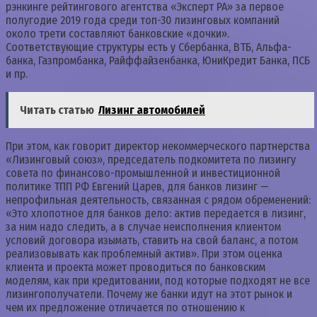
рэнкинге рейтингового агентства «Эксперт РА» за первое
полугодие 2019 года среди топ-30 лизинговых компаний
около трети составляют банковские «дочки».
Соответствующие структуры есть у Сбербанка, ВТБ, Альфа-
банка, Газпромбанка, Райффайзенбанка, ЮниКредит Банка, ПСБ
и пр.
Читать статью
Лизинг автомобилей
При этом, как говорит директор некоммерческого партнерства
«Лизинговый союз», председатель подкомитета по лизингу
совета по финансово-промышленной и инвестиционной
политике ТПП РФ Евгений Царев, для банков лизинг —
непрофильная деятельность, связанная с рядом обременений:
«Это хлопотное для банков дело: актив передается в лизинг,
за ним надо следить, а в случае неисполнения клиентом
условий договора изымать, ставить на свой баланс, а потом
реализовывать как проблемный актив». При этом оценка
клиента и проекта может проводиться по банковским
моделям, как при кредитовании, под которые подходят не все
лизингополучатели. Почему же банки идут на этот рынок и
чем их предложение отличается по отношению к