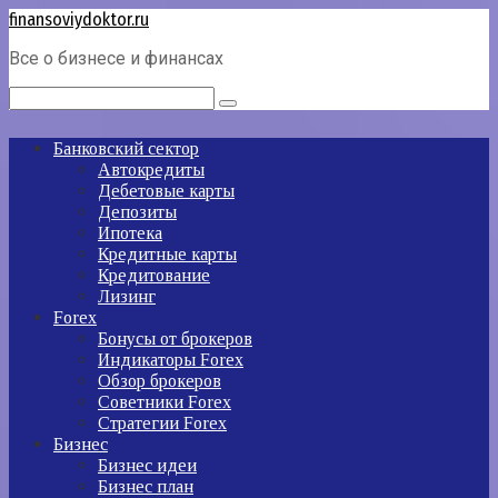
Перейти
finansoviydoktor.ru
к
Все о бизнесе и финансах
контенту
Поиск:
Банковский сектор
Автокредиты
Дебетовые карты
Депозиты
Ипотека
Кредитные карты
Кредитование
Лизинг
Forex
Бонусы от брокеров
Индикаторы Forex
Обзор брокеров
Советники Forex
Стратегии Forex
Бизнес
Бизнес идеи
Бизнес план