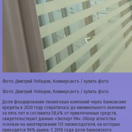
Фото: Дмитрий Лебедев, Коммерсантъ / купить фото
Фото: Дмитрий Лебедев, Коммерсантъ / купить фото
Доля фондирования лизинговых компаний через банковские
кредиты в 2020 году сократилась до минимального значения
за пять лет и составила 58,4% от привлеченных средств,
свидетельствуют данные «Эксперт РА». Обзор агентства
основан на анкетировании 131 лизингодателя, на которых
приходится 96% рынка. С 2018 года доля банковского