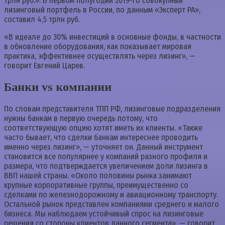
трлн руб.». В первом полугодии 2019-го совокупный
лизинговый портфель в России, по данным «Эксперт РА»,
составил 4,5 трлн руб.
«В идеале до 30% инвестиций в основные фонды, в частности
в обновление оборудования, как показывает мировая
практика, эффективнее осуществлять через лизинг», —
говорит Евгений Царев.
Банки vs компании
По словам представителя ТПП РФ, лизинговые подразделения
нужны банкам в первую очередь потому, что
соответствующую опцию хотят иметь их клиенты. «Также
часто бывает, что сделки банкам интереснее проводить
именно через лизинг», — уточняет он. Данный инструмент
становится все популярнее у компаний разного профиля и
размера, что подтверждается увеличением доли лизинга в
ВВП нашей страны. «Около половины рынка занимают
крупные корпоративные группы, преимущественно со
сделками по железнодорожному и авиационному транспорту.
Остальной рынок представлен компаниями среднего и малого
бизнеса. Мы наблюдаем устойчивый спрос на лизинговые
решения со стороны клиентов данного сегмента», — говорит