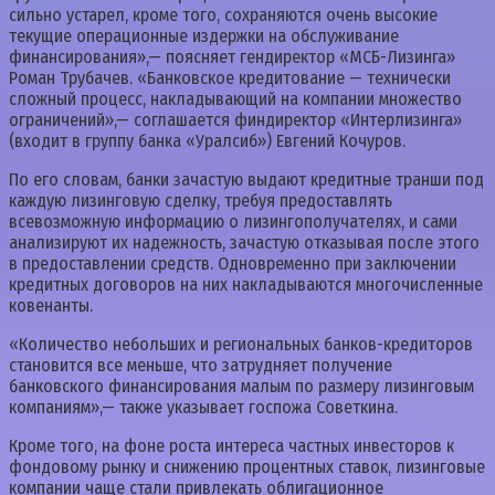
сильно устарел, кроме того, сохраняются очень высокие
текущие операционные издержки на обслуживание
финансирования»,— поясняет гендиректор «МСБ-Лизинга»
Роман Трубачев. «Банковское кредитование — технически
сложный процесс, накладывающий на компании множество
ограничений»,— соглашается финдиректор «Интерлизинга»
(входит в группу банка «Уралсиб») Евгений Кочуров.
По его словам, банки зачастую выдают кредитные транши под
каждую лизинговую сделку, требуя предоставлять
всевозможную информацию о лизингополучателях, и сами
анализируют их надежность, зачастую отказывая после этого
в предоставлении средств. Одновременно при заключении
кредитных договоров на них накладываются многочисленные
ковенанты.
«Количество небольших и региональных банков-кредиторов
становится все меньше, что затрудняет получение
банковского финансирования малым по размеру лизинговым
компаниям»,— также указывает госпожа Советкина.
Кроме того, на фоне роста интереса частных инвесторов к
фондовому рынку и снижению процентных ставок, лизинговые
компании чаще стали привлекать облигационное