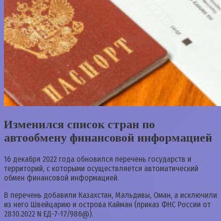
Изменился список стран по
автообмену финансовой информацией
16 декабря 2022 года обновился перечень государств и
территорий, с которыми осуществляется автоматический
обмен финансовой информацией.
В перечень добавили Казахстан, Мальдивы, Оман, а исключили
из него Швейцарию и острова Кайман (приказ ФНС России от
28.10.2022 N ЕД-7-17/986@).