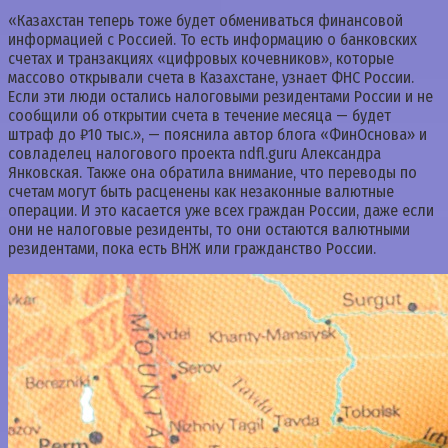
«Казахстан теперь тоже будет обмениваться финансовой
информацией с Россией. То есть информацию о банковских
счетах и транзакциях «цифровых кочевников», которые
массово открывали счета в Казахстане, узнает ФНС России.
Если эти люди остались налоговыми резидентами России и не
сообщили об открытии счета в течение месяца — будет
штраф до ₽10 тыс.», — пояснила автор блога «ФинОснова» и
совладелец налогового проекта ndfl.guru Александра
Янковская. Также она обратила внимание, что переводы по
счетам могут быть расценены как незаконные валютные
операции. И это касается уже всех граждан России, даже если
они не налоговые резиденты, то они остаются валютными
резидентами, пока есть ВНЖ или гражданство России.