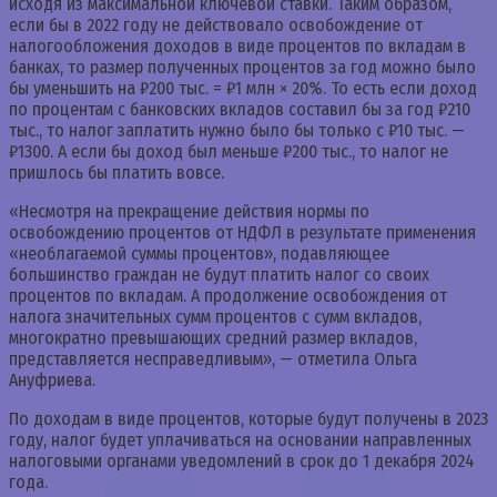
исходя из максимальной ключевой ставки. Таким образом,
если бы в 2022 году не действовало освобождение от
налогообложения доходов в виде процентов по вкладам в
банках, то размер полученных процентов за год можно было
бы уменьшить на ₽200 тыс. = ₽1 млн × 20%. То есть если доход
по процентам с банковских вкладов составил бы за год ₽210
тыс., то налог заплатить нужно было бы только с ₽10 тыс. —
₽1300. А если бы доход был меньше ₽200 тыс., то налог не
пришлось бы платить вовсе.
«Несмотря на прекращение действия нормы по
освобождению процентов от НДФЛ в результате применения
«необлагаемой суммы процентов», подавляющее
большинство граждан не будут платить налог со своих
процентов по вкладам. А продолжение освобождения от
налога значительных сумм процентов с сумм вкладов,
многократно превышающих средний размер вкладов,
представляется несправедливым», — отметила Ольга
Ануфриева.
По доходам в виде процентов, которые будут получены в 2023
году, налог будет уплачиваться на основании направленных
налоговыми органами уведомлений в срок до 1 декабря 2024
года.