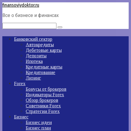
Перейти
finansoviydoktor.ru
к
Все о бизнесе и финансах
контенту
Поиск:
Банковский сектор
Автокредиты
Дебетовые карты
Депозиты
Ипотека
Кредитные карты
Кредитование
Лизинг
Forex
Бонусы от брокеров
Индикаторы Forex
Обзор брокеров
Советники Forex
Стратегии Forex
Бизнес
Бизнес идеи
Бизнес план