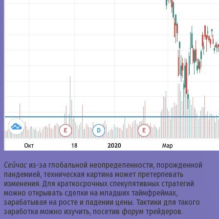
Сейчас
из-за глобальной неопределенности, порожденной
пандемией, техническая картина может претерпевать
изменения. Для краткосрочных спекулятивных стратегий
можно открывать сделки на младших таймфреймах,
зарабатывая на росте и падении цены. Тактики для такого
заработка можно изучить, посетив
форум
трейдеров.