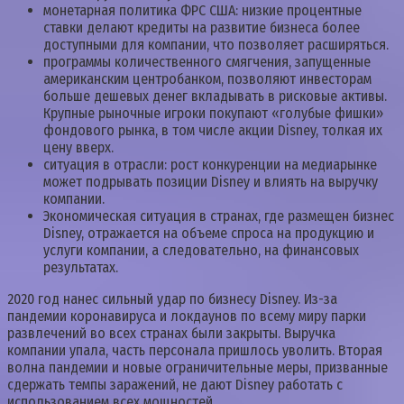
монетарная политика ФРС США: низкие процентные
ставки делают кредиты на развитие бизнеса более
доступными для компании, что позволяет расширяться.
программы количественного смягчения, запущенные
американским центробанком, позволяют инвесторам
больше дешевых денег вкладывать в рисковые активы.
Крупные рыночные игроки покупают «голубые фишки»
фондового рынка, в том числе акции Disney, толкая их
цену вверх.
ситуация в отрасли: рост конкуренции на медиарынке
может подрывать позиции Disney и влиять на выручку
компании.
Экономическая ситуация в странах, где размещен бизнес
Disney, отражается на объеме спроса на продукцию и
услуги компании, а следовательно, на финансовых
результатах.
2020 год нанес сильный удар по бизнесу Disney. Из-за
пандемии коронавируса и локдаунов по всему миру парки
развлечений во всех странах были закрыты. Выручка
компании упала, часть персонала пришлось уволить. Вторая
волна пандемии и новые ограничительные меры, призванные
сдержать темпы заражений, не дают Disney работать с
использованием всех мощностей.