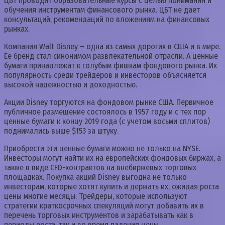
ЦБТ проводит образовательные курсы с целью понимания и
обучения инструментам финансового рынка. ЦБТ не дает
консультаций, рекомендаций по вложениям на финансовых
рынках.
Компания Walt Disney – одна из самых дорогих в США и в мире.
Ее бренд стал синонимом развлекательной отрасли. А ценные
бумаги принадлежат к голубым фишкам фондового рынка. Их
популярность среди трейдеров и инвесторов объясняется
высокой надежностью и доходностью.
Акции Disney торгуются на фондовом рынке США. Первичное
публичное размещение состоялось в 1957 году и с тех пор
ценные бумаги к концу 2019 года (с учетом восьми сплитов)
поднимались выше $153 за штуку.
Приобрести эти ценные бумаги можно не только на NYSE.
Инвесторы могут найти их на европейских фондовых биржах, а
также в виде CFD-контрактов на внебиржевых торговых
площадках. Покупка акций Disney выгодна не только
инвесторам, которые хотят купить и держать их, ожидая роста
цены многие месяцы. Трейдеры, которые используют
стратегии краткосрочных спекуляций могут добавить их в
перечень торговых инструментов и зарабатывать как в
периоды роста, так и во время падения цены.