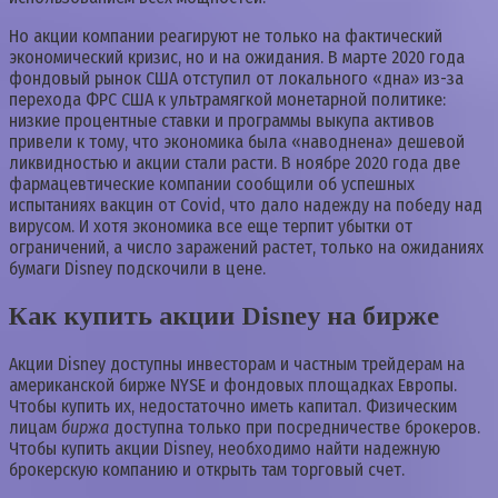
Но акции компании реагируют не только на фактический
экономический кризис, но и на ожидания. В марте 2020 года
фондовый рынок США отступил от локального «дна» из-за
перехода ФРС США к ультрамягкой монетарной политике:
низкие процентные ставки и программы выкупа активов
привели к тому, что экономика была «наводнена» дешевой
ликвидностью и акции стали расти. В ноябре 2020 года две
фармацевтические компании сообщили об успешных
испытаниях вакцин от Covid, что дало надежду на победу над
вирусом. И хотя экономика все еще терпит убытки от
ограничений, а число заражений растет, только на ожиданиях
бумаги Disney подскочили в цене.
Как купить акции Disney на бирже
Акции Disney доступны инвесторам и частным трейдерам на
американской бирже NYSE и фондовых площадках Европы.
Чтобы купить их, недостаточно иметь капитал. Физическим
лицам
биржа
доступна только при посредничестве брокеров.
Чтобы купить акции Disney, необходимо найти надежную
брокерскую компанию и открыть там торговый счет.