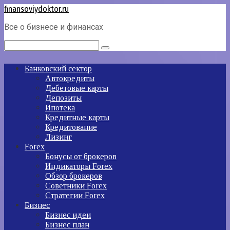
Перейти
finansoviydoktor.ru
к
Все о бизнесе и финансах
контенту
Поиск:
Банковский сектор
Автокредиты
Дебетовые карты
Депозиты
Ипотека
Кредитные карты
Кредитование
Лизинг
Forex
Бонусы от брокеров
Индикаторы Forex
Обзор брокеров
Советники Forex
Стратегии Forex
Бизнес
Бизнес идеи
Бизнес план