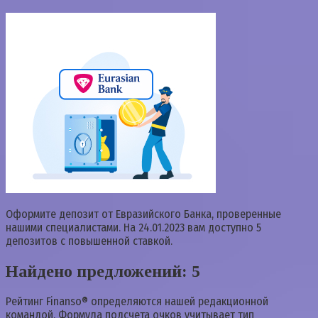
Оформите депозит от Евразийского Банка, проверенные
нашими специалистами. На 24.01.2023 вам доступно 5
депозитов с повышенной ставкой.
Найдено предложений: 5
Рейтинг Finanso® определяются нашей редакционной
командой. Формула подсчета очков учитывает тип