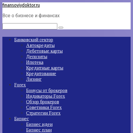
Перейти
finansoviydoktor.ru
к
Все о бизнесе и финансах
контенту
Поиск:
Банковский сектор
Автокредиты
Дебетовые карты
Депозиты
Ипотека
Кредитные карты
Кредитование
Лизинг
Forex
Бонусы от брокеров
Индикаторы Forex
Обзор брокеров
Советники Forex
Стратегии Forex
Бизнес
Бизнес идеи
Бизнес план