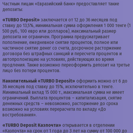
Частным лицам «Евразийский банк» предоставляет такие
депозиты:
«TURBO Deposit»
заключается от 12 до 36 месяцев под
ставку до 13,5%, минимальная сумма оформления 1 000 тенге (1
500 руб., 100 евро или долларов), максимальный размер
депозита не ограничен. Программа предусматривает
пополнение, ежедневное снятие процентов, полное или
частичное снятие денег со счета, досрочное расторжение
договора без штрафных санкций и пересчета процентов и
автопролонгацию на условиях, действующих во время
продления. Также возможно переоформить депозит на третье
лицо без потери процентов.
Накопительный «TURBO Deposit»
оформить можно от 6 до
36 месяцев под ставку до 15%, исключительно в тенге.
Минимальный вклад 15 000 т., максимальная сумма не имеет
ограничений. Выплата процентов – капитализация, снятие
денежных средств – невозможно, расторжение до срока
возможно на условиях перерасчета по вкладу «До
востребования».
«TURBO Deposit Казпочта»
открывается в отделении
«Казпочта» на срок от 1 года до 3 лет на сумму от 100 000 до