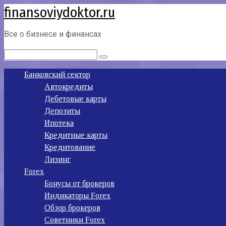
finansoviydoktor.ru
Перейти
к
контенту
Все о бизнесе и финансах
Поиск:
Банковский сектор
Автокредиты
Дебетовые карты
Депозиты
Ипотека
Кредитные карты
Кредитование
Лизинг
Forex
Бонусы от брокеров
Индикаторы Forex
Обзор брокеров
Советники Forex