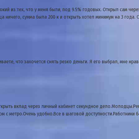
ий из тех, что у меня были, под 9.5% годовых. Открыл сам чере
ца ничего, сумма была 200 к и открыть хотел минимум на 3 года.
аете, что захочется снять резко деньги. Я его выбрал, мне нрав
Открыть вклад через личный кабинет секундное дело.Молодцы.Ре
 с метро.Очень удобно.Все в шаговой доступности.Работники б