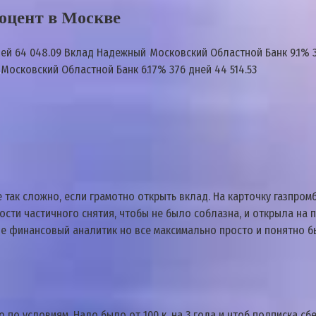
оцент в Москве
ней 64 048.09 Вклад Надежный
Московский Областной Банк 9.1% 
Московский Областной Банк 6.17% 376 дней 44 514.53
е так сложно, если грамотно открыть вклад. На карточку газпром
ти частичного снятия, чтобы не было соблазна, и открыла на по
 не финансовый аналитик но все максимально просто и понятно б
по условиям. Надо было от 100 к, на 3 года и чтоб подписка сбе