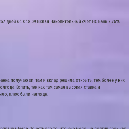
367 дней 64 048.09 Вклад Накопительный счет
НС Банк 7.76%
банка получаю зп, там и вклад решила открыть, тем более у них
лгода Копить, так как там самая высокая ставка и
ыло, плюс были наглядн.
рпрайм+ была. То есть все то, что уже было, на долгий срок как