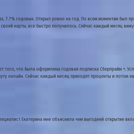
х, 7.7% годовых. Открыл ровно на год. По всем моментам был п
 своей карты, все быстро получилось. Сейчас каждый месяц вижу
ет того, что была оформлена годовая подписка Сберпрайм +. Усл
нуту онлайн. Сейчас каждый месяц приходят проценты и потом е
ециалист Екатерина мне объяснила чем выгодней открытие вклад