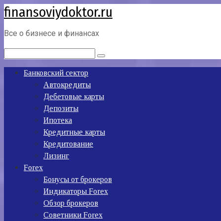
finansoviydoktor.ru
Перейти
к
контенту
Все о бизнесе и финансах
Поиск:
Банковский сектор
Автокредиты
Дебетовые карты
Депозиты
Ипотека
Кредитные карты
Кредитование
Лизинг
Forex
Бонусы от брокеров
Индикаторы Forex
Обзор брокеров
Советники Forex