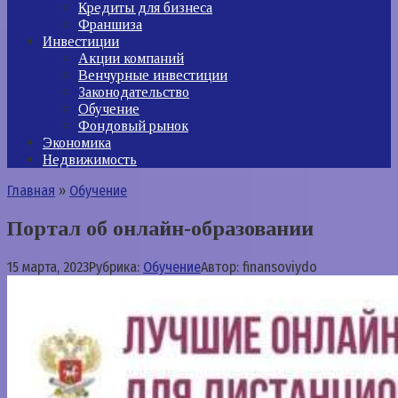
Кредиты для бизнеса
Франшиза
Инвестиции
Акции компаний
Венчурные инвестиции
Законодательство
Обучение
Фондовый рынок
Экономика
Недвижимость
Главная
»
Обучение
Портал об онлайн-образовании
15 марта, 2023
Рубрика:
Обучение
Автор:
finansoviydo