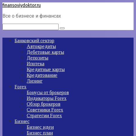
Перейти
finansoviydoktor.ru
к
Все о бизнесе и финансах
контенту
Поиск:
Банковский сектор
Автокредиты
Дебетовые карты
Депозиты
Ипотека
Кредитные карты
Кредитование
Лизинг
Forex
Бонусы от брокеров
Индикаторы Forex
Обзор брокеров
Советники Forex
Стратегии Forex
Бизнес
Бизнес идеи
Бизнес план