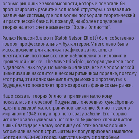
особые рыночные закономерности, которые помогали бы
прогнозировать развитие волновой структуры. Создавались
различные системы, где под волны подводили теоретический
и практический базис. И, пожалуй, наиболее популярная
теория на этот счет называется “Волны Эллиотта”.
Ральф Нельсон Эллиотт (Ralph Nelson Elliott) был, собственно
говоря, профессиональным бухгалтером. У него явно была
масса времени для анализа графиков за несколько
десятилетий, поэтому все свои наблюдения он изложил в
крошечной книжке “The Wave Principle”, которая увидела свет
в далеком 1938 году. По мнению Эллиота, все в человеческой
цивилизации находится в некоем ритмичном порядке, поэтому
этот ритм, эти волновые амплитуды можно «протянуть» в
будущее, что позволяет прогнозировать финансовые рынки.
Надо сказать, теория Эллиота при жизни мало кому
показалась интересной. Подумаешь, очередная сумасбродная
идея в дешевой малостраничной книжонке. Эллиотт ушел в
мир иной в 1948 году и про него сразу забыли. Его теорию
использовало буквально несколько биржевых специалистов.
Лишь благодаря Чальзу Коллинзу об этих волнах вообще
вспомнили на Уолл Стрит. Затем их популяризовал Гамильтон
Болтон в 1950-1960 годах, выпустив книгу с подробным