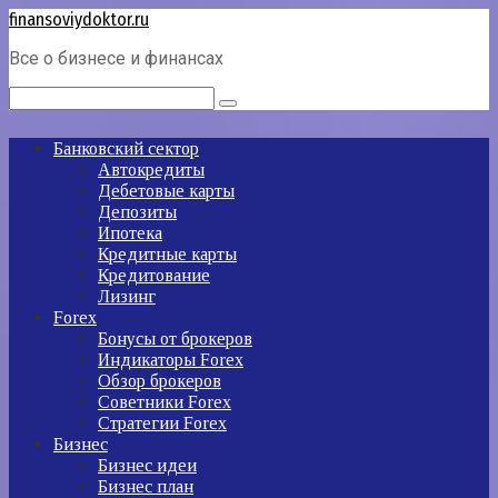
Перейти
finansoviydoktor.ru
к
Все о бизнесе и финансах
контенту
Поиск:
Банковский сектор
Автокредиты
Дебетовые карты
Депозиты
Ипотека
Кредитные карты
Кредитование
Лизинг
Forex
Бонусы от брокеров
Индикаторы Forex
Обзор брокеров
Советники Forex
Стратегии Forex
Бизнес
Бизнес идеи
Бизнес план