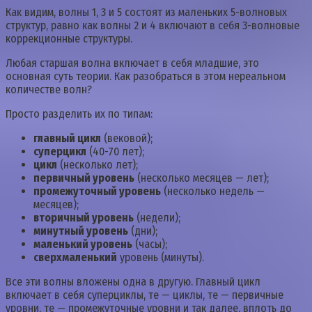
Как видим, волны 1, 3 и 5 состоят из маленьких 5-волновых
структур, равно как волны 2 и 4 включают в себя 3-волновые
коррекционные структуры.
Любая старшая волна включает в себя младшие, это
основная суть теории. Как разобраться в этом нереальном
количестве волн?
Просто разделить их по типам:
главный цикл
(вековой);
суперцикл
(40-70 лет);
цикл
(несколько лет);
первичный уровень
(несколько месяцев — лет);
промежуточный уровень
(несколько недель —
месяцев);
вторичный уровень
(недели);
минутный уровень
(дни);
маленький уровень
(часы);
сверхмаленький
уровень (минуты).
Все эти волны вложены одна в другую. Главный цикл
включает в себя суперциклы, те — циклы, те — первичные
уровни, те — промежуточные уровни и так далее, вплоть до