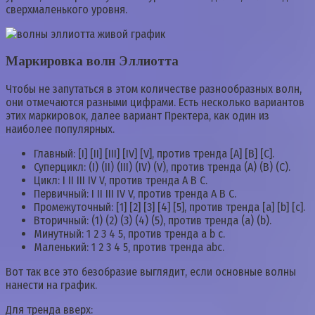
сверхмаленького уровня.
Маркировка волн Эллиотта
Чтобы не запутаться в этом количестве разнообразных волн,
они отмечаются разными цифрами. Есть несколько вариантов
этих маркировок, далее вариант Пректера, как один из
наиболее популярных.
Главный: [I] [II] [III] [IV] [V], против тренда [A] [B] [C].
Суперцикл: (I) (II) (III) (IV) (V), против тренда (A) (B) (C).
Цикл: I II III IV V, против тренда A B C.
Первичный: I II III IV V, против тренда A B C.
Промежуточный: [1] [2] [3] [4] [5], против тренда [a] [b] [c].
Вторичный: (1) (2) (3) (4) (5), против тренда (a) (b).
Минутный: 1 2 3 4 5, против тренда a b c.
Маленький: 1 2 3 4 5, против тренда abc.
Вот так все это безобразие выглядит, если основные волны
нанести на график.
Для тренда вверх: