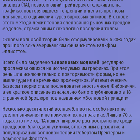
анализа (ТА), позволяющий трейдерам отслеживать на
графиках повторяющиеся тенденции и делать прогнозы
дальнейшего движения курса биржевых активов. В основе
этого метода лежит теория следования рыночных трендов
моделям, отражающим психологию поведения толпы.
Основы волновой теории были сформулированы в 30-х годах
прошлого века американским финансистом Ральфом
Эллиоттом.
Всего было выделено
13 волновых моделей
, регулярно
прослеживающихся на исследуемых им графиках. При этом
речь шла исключительно о повторяемости формы, но не
амплитуды или временных промежутков. Математическим
базисом теории стала последовательность чисел Фибоначчи,
а ее краткое описание изначально было опубликовано в 18-
страничной брошюре под названием «Волновой принцип».
Несколько десятилетий волнам Эллиотта особо никто не
уделял внимания и не применял их на практике. Лишь в 70-х
годах этот метод ТА нашел широкое распространение среди
трейдеров, благодаря усилиям, вложенным в развитие и
популяризацию волновой теории Робертом Пректером и
Альфредом Фростом.