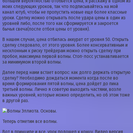
большей вероятностью отобьется цена, я расскажу в одном из
моих следующих уроков, так что подписывайтесь на мой
канал ютуб, чтобы не пропустить новые еще более классные
уроки. Сделку можно открывать после удара цены в один из
уровней либо, после того как сформируется и закроется
бычья свеча(после отбоя цены от уровня).
В нашем случае, цена отбилась аккурат от уровня 50. Открыть
сделку следовало, от этого уровня. Более консервативным и
несклонным к риску трейдерам можно открыть сделку при
пробое, максимума первой волны. Стоп-лосс устанавливается
за минимумом второй волны.
Далее перед нами встает вопрос: как долго держать открытую
сделку? Необходимо дождаться момента когда после во
время формирования пятой волны, цена дойдет до пика
третьей волны. Лично я советую выходить частями, возле
важных уровней, которые можно определить, но об этом тоже
в другой раз.
Теперь отметим все волны.
Вот в принципе и все, урок подошел к концу. Видео версия