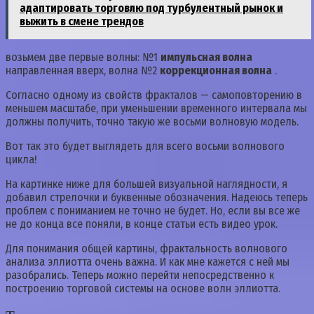
адаптировать торговлю под турбулентный рынок и
выжить в смене трендов
возьмем две первые волны: №1
импульсная волна
направленная вверх, волна №2
коррекционная волна
.
Согласно одному из свойств фракталов — самоповторению в
меньшем масштабе, при уменьшении временного интервала мы
должны получить, точно такую же восьми волновую модель.
Вот так это будет выглядеть для всего восьми волнового
цикла!
На картинке ниже для большей визуальной наглядности, я
добавил стрелочки и буквенные обозначения. Надеюсь теперь
проблем с пониманием не точно не будет. Но, если вы все же
не до конца все поняли, в конце статьи есть видео урок.
Для понимания общей картины, фрактальность волнового
анализа эллиотта очень важна. И как мне кажется с ней мы
разобрались. Теперь можно перейти непосредственно к
построению торговой системы на основе волн эллиотта.