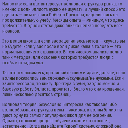
Напротив: если вас интересует волновая структура рынка, то
именно с волн Эллиота нужно ее изучать. И лучший способ это
сделать — читать книги Роберта Пректера, нацелившись на
продолжительную учебу. Месяцы опыта — минимум, что здесь
требуется. В одной статье даже близко нельзя передать всех
нюансов.
Это целая школа, и если вас зацепил весь метод — скучать вы
не будете. Если у вас после волн дикая каша в голове — это
нормально, ничего страшного. В техническом анализе полно
таких методов, для освоения которых требуются люди с
особым складом ума.
Так что ознакомьтесь, пролистайте книгу и идите дальше, если
волны показались вам сложными/скучными/не нужными. Если
заинтересовало, то книгу Пректера в зубы, заодно можно и
базовую работу Эллиота прочитать, благо что она крошечная,
лишь несколько десятков страниц.
Волновая теория, безусловно, интересна как таковая. Ибо
волнообразная структура цены – аксиома, и волны Эллиотта
дают одну из самых популярных школ для ее освоения.
Однако, сложный процесс обучения многих оттолкнет,
естественно. Когда вы найдете “свою” систему, сложной она