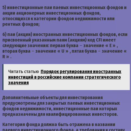
5) инвестиционные паи паевых инвестиционных фондов и
акции акционерных инвестиционных фондов,
относящихся к категории фондов недвижимости или
рентных фондов;
6) паи (акции) иностранных инвестиционных фондов, если
присвоенный указанным паям (акциям) код CFI имеет
следующие значения: первая буква
–
значение
«
E »
,
вторая буква
–
значение
«
U
»
, пятая буква
–
значение
«
R
»
.
Читать статью
Порядок регулирования иностранных
инвестиций в российские компании стратегического
значения
Дополнительные объекты для инвестирования
предусмотрены для закрытых паевых инвестиционных
фондов недвижимости, инвестиционные паи которых
предназначены для квалифицированных инвесторов.
Категория фонда должна быть отражена в названии
паевого инвестиционного фонда, а требования к составу