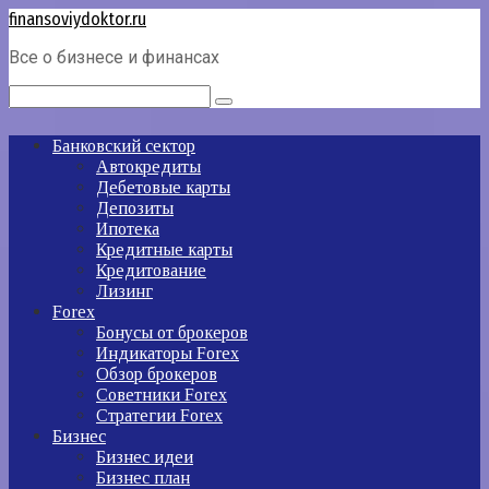
Перейти
finansoviydoktor.ru
к
Все о бизнесе и финансах
контенту
Поиск:
Банковский сектор
Автокредиты
Дебетовые карты
Депозиты
Ипотека
Кредитные карты
Кредитование
Лизинг
Forex
Бонусы от брокеров
Индикаторы Forex
Обзор брокеров
Советники Forex
Стратегии Forex
Бизнес
Бизнес идеи
Бизнес план