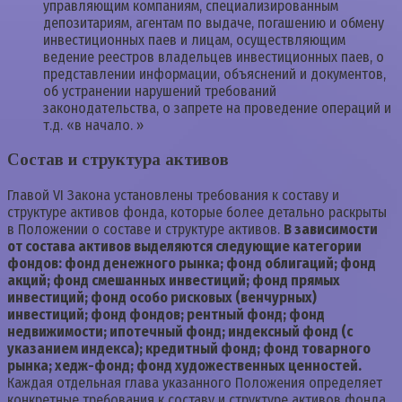
управляющим компаниям, специализированным
депозитариям, агентам по выдаче, погашению и обмену
инвестиционных паев и лицам, осуществляющим
ведение реестров владельцев инвестиционных паев, о
представлении информации, объяснений и документов,
об устранении нарушений требований
законодательства, о запрете на проведение операций и
т.д. «в начало. »
Состав и структура активов
Главой VI Закона установлены требования к составу и
структуре активов фонда, которые более детально раскрыты
в Положении о составе и структуре активов.
В зависимости
от состава активов выделяются следующие категории
фондов: фонд денежного рынка; фонд облигаций; фонд
акций; фонд смешанных инвестиций; фонд прямых
инвестиций; фонд особо рисковых (венчурных)
инвестиций; фонд фондов; рентный фонд; фонд
недвижимости; ипотечный фонд; индексный фонд (с
указанием индекса); кредитный фонд; фонд товарного
рынка; хедж-фонд; фонд художественных ценностей.
Каждая отдельная глава указанного Положения определяет
конкретные требования к составу и структуре активов фонда