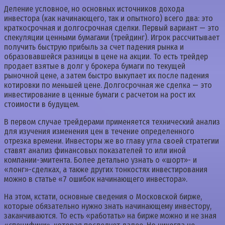
Деление условное, но основных источников дохода
инвестора (как начинающего, так и опытного) всего два: это
краткосрочная и долгосрочная сделки. Первый вариант — это
спекуляции ценными бумагами (трейдинг). Игрок рассчитывает
получить быструю прибыль за счет падения рынка и
образовавшейся разницы в цене на акции. То есть трейдер
продает взятые в долг у брокера бумаги по текущей
рыночной цене, а затем быстро выкупает их после падения
котировки по меньшей цене. Долгосрочная же сделка — это
инвестирование в ценные бумаги с расчетом на рост их
стоимости в будущем.
В первом случае трейдерами применяется технический анализ
для изучения изменения цен в течение определенного
отрезка времени. Инвесторы же во главу угла своей стратегии
ставят анализ финансовых показателей то или иной
компании-эмитента. Более детально узнать о «шорт»- и
«лонг»-сделках, а также других тонкостях инвестирования
можно в статье «7 ошибок начинающего инвестора».
На этом, кстати, основные сведения о Московской бирже,
которые обязательно нужно знать начинающему инвестору,
заканчиваются. То есть «работать» на бирже можно и не зная