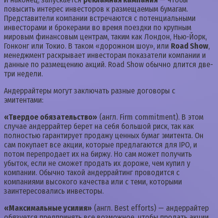
повысить интерес инвесторов к размещаемым бумагам.
Представители компании встречаются с потенциальными
инвесторами и брокерами во время поездки по крупным
мировым финансовым центрам, таким как Лондон, Нью-Йорк,
Гонконг или Токио. В таком «дорожном шоу», или
Road Show
,
менеджмент раскрывает инвесторам показатели компании и
данные по размещению акций. Road Show обычно длится две-
три недели.
Андеррайтеры могут заключать разные договоры с
эмитентами:
«Твердое обязательство»
(англ. Firm commitment). В этом
случае андеррайтер берет на себя большой риск, так как
полностью гарантирует продажу ценных бумаг эмитента. Он
сам покупает все акции, которые предлагаются для IPO, и
потом перепродает их на биржу. Но сам может получить
убыток, если не сможет продать их дороже, чем купил у
компании. Обычно такой андеррайтинг проводится с
компаниями высокого качества или с теми, которыми
заинтересовались инвесторы.
«Максимальные усилия»
(англ. Best efforts) — андеррайтер
обязуется предпринять все возможное, чтобы продать акции,