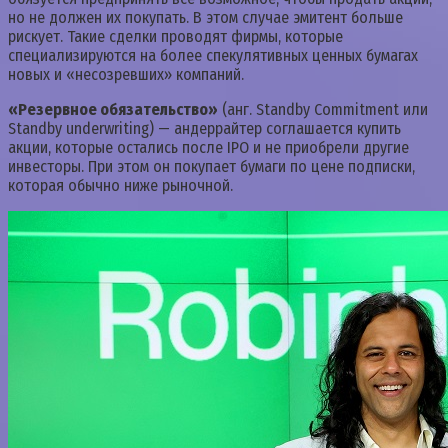
но не должен их покупать. В этом случае эмитент больше
рискует. Такие сделки проводят фирмы, которые
специализируются на более спекулятивных ценных бумагах
новых и «несозревших» компаний.
«Резервное обязательство»
(анг. Standby Commitment или
Standby underwriting) — андеррайтер соглашается купить
акции, которые остались после IPO и не приобрели другие
инвесторы. При этом он покупает бумаги по цене подписки,
которая обычно ниже рыночной.