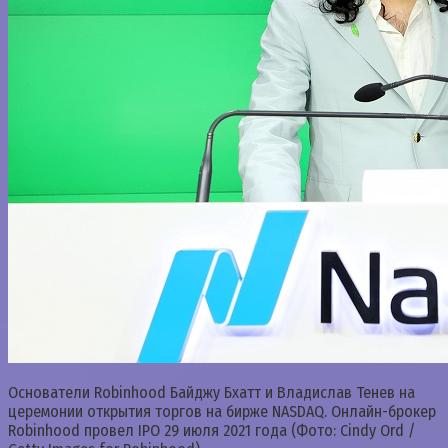
Основатели Robinhood Байджу Бхатт и Владислав Тенев на
церемонии открытия торгов на бирже NASDAQ. Онлайн-брокер
Robinhood провел IPO 29 июля 2021 года (Фото: Cindy Ord /