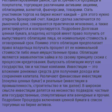
Регламентированный рынок, где встречаются продавцы и
покупатели, торгующие различными активами: акциями,
облигациями, валютой, фьючерсами, товарами. Стать
участником торгов на бирже может каждый – для этого нужно
открыть брокерский счет. Каждая сделка заключается по
рыночной цене, совершается практически мгновенно, а также
регистрируется и контролируется. Подробнее Долговая
ценная бумага, владелец которой имеет право получить от
выпустившего облигацию лица, ее номинальную стоимость в
оговоренный срок. Помимо этого облигация предполагает
право владельца получать процент от ее номинальной
стоимости либо иные имущественные права. Облигации
являются эквивалентом займа и по своему принципу схожи с
процессом кредитования. Выпускать облигации могут как
государства, так и частные компании. Инвестиции — это
вложение денежных средств для получения дохода или
сохранения капитала. Различают финансовые инвестиции
(покупка ценных бумаг) и реальные (инвестиции в
промышленность, строительство и так далее). В широком
смысле инвестиции делятся на множество подвидов: частные
или государственные, спекулятивные или венчурные и прочие.
Подробнее Процедура включения ценной бумаги в список
торгуемых на бирже активов.