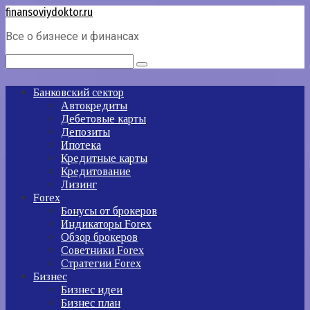
Перейти
finansoviydoktor.ru
к
Все о бизнесе и финансах
контенту
Поиск:
Банковский сектор
Автокредиты
Дебетовые карты
Депозиты
Ипотека
Кредитные карты
Кредитование
Лизинг
Forex
Бонусы от брокеров
Индикаторы Forex
Обзор брокеров
Советники Forex
Стратегии Forex
Бизнес
Бизнес идеи
Бизнес план