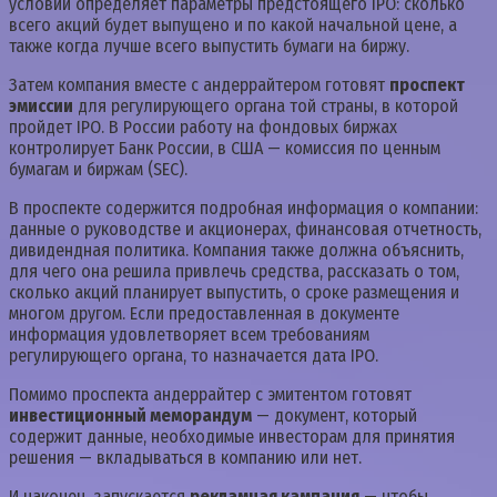
условий определяет параметры предстоящего IPO: сколько
всего акций будет выпущено и по какой начальной цене, а
также когда лучше всего выпустить бумаги на биржу.
Затем компания вместе с андеррайтером готовят
проспект
эмиссии
для регулирующего органа той страны, в которой
пройдет IPO. В России работу на фондовых биржах
контролирует Банк России, в США — комиссия по ценным
бумагам и биржам (SEC).
В проспекте содержится подробная информация о компании:
данные о руководстве и акционерах, финансовая отчетность,
дивидендная политика. Компания также должна объяснить,
для чего она решила привлечь средства, рассказать о том,
сколько акций планирует выпустить, о сроке размещения и
многом другом. Если предоставленная в документе
информация удовлетворяет всем требованиям
регулирующего органа, то назначается дата IPO.
Помимо проспекта андеррайтер с эмитентом готовят
инвестиционный меморандум
— документ, который
содержит данные, необходимые инвесторам для принятия
решения — вкладываться в компанию или нет.
И наконец, запускается
рекламная кампания
— чтобы