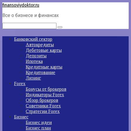
Перейти
finansoviydoktor.ru
к
Все о бизнесе и финансах
контенту
Поиск:
Банковский сектор
Автокредиты
Дебетовые карты
Депозиты
Ипотека
Кредитные карты
Кредитование
Лизинг
Forex
Бонусы от брокеров
Индикаторы Forex
Обзор брокеров
Советники Forex
Стратегии Forex
Бизнес
Бизнес идеи
Бизнес план