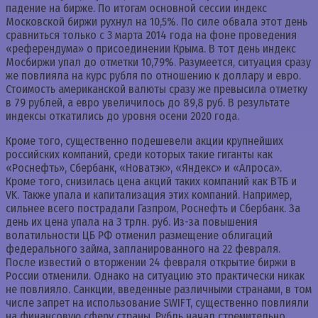
падение на бирже. По итогам основной сессии индекс
Московской биржи рухнул на 10,5%. По силе обвала этот день
сравниться только с 3 марта 2014 года на фоне проведения
«референдума» о присоединении Крыма. В тот день индекс
Мосбиржи упал до отметки 10,79%. Разумеется, ситуация сразу
же повлияла на курс рубля по отношению к доллару и евро.
Стоимость американской валюты сразу же превысила отметку
в 79 рублей, а евро увеличилось до 89,8 руб. В результате
индексы откатились до уровня осени 2020 года.
Кроме того, существенно подешевели акции крупнейших
российских компаний, среди которых такие гиганты как
«Роснефть», Сбербанк, «Новатэк», «Яндекс» и «Алроса».
Кроме того, снизилась цена акций таких компаний как ВТБ и
VK. Также упала и капитализация этих компаний. Например,
сильнее всего пострадали Газпром, Роснефть и Сбербанк. За
день их цена упала на 3 трлн. руб. Из-за повышения
волатильности ЦБ РФ отменил размещение облигаций
федерального займа, запланированного на 22 февраля.
После известий о вторжении 24 февраля открытие биржи в
России отменили. Однако на ситуацию это практически никак
не повлияло. Санкции, введенные различными странами, в том
числе запрет на использование SWIFT, существенно повлияли
на финансовую сферу страны. Рубль начал стремительно