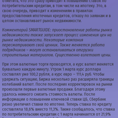
отметить, что это сразу приводит к повышению ставок по
потребительским кредитам, в том числе на ипотеку. Это, в
свою очередь, приводит к изменениям в правилах
предоставления ипотечных кредитов, отказу по заявкам и в
целом останавливает рынок недвижимости.
Комментарий SMARTGUIDE: приостановление работы рынка
недвижимости также запускает процесс изменения цен на
рынке недвижимости. Некоторые компания
пересматривают свой ценник. Также меняется работа
подрядчиков – могут останавливаться отгрузки
строительных материалов. Существенно взлетают цены.
При этом валютные торги проводятся, а курс валют меняется
буквально каждую минуту. Утром 1 марта курс доллара
составлял уже 100,2 рубля, а курс евро – 111,4 руб. Чтобы
удержать ситуацию, Биржа несколько раз расширяла границы
колебаний валют. После последних корректировок на рынки
произошли первые валютные продажи. Благодаря этому
удалось немного снизить стоимость валюты. После
информации о повышении ключевой ставки ЦБ, Сбербанк
резко увеличил ставки по ипотеке. Теперь ставка по кредиту
составляла 18,6% вместо 11,3%. Также сообщалось, что ставка
по потребительским кредитам с 1 марта начинается от 21,9%