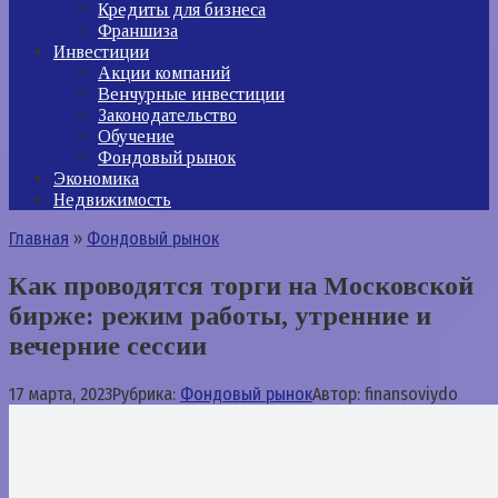
Кредиты для бизнеса
Франшиза
Инвестиции
Акции компаний
Венчурные инвестиции
Законодательство
Обучение
Фондовый рынок
Экономика
Недвижимость
Главная
»
Фондовый рынок
Как проводятся торги на Московской
бирже: режим работы, утренние и
вечерние сессии
17 марта, 2023
Рубрика:
Фондовый рынок
Автор:
finansoviydo